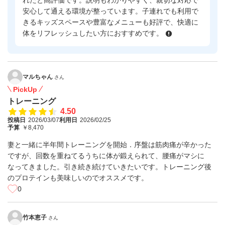
れたと高評価です。説明もわかりやすく、親切な対応で
安心して通える環境が整っています。子連れでも利用で
きるキッズスペースや豊富なメニューも好評で、快適に
体をリフレッシュしたい方におすすめです。
マルちゃん
さん
PickUp
トレーニング
4.50
投稿日
2026/03/07
利用日
2026/02/25
予算
￥8,470
妻と一緒に半年間トレーニングを開始．序盤は筋肉痛が辛かった
ですが、回数を重ねてるうちに体が鍛えられて、腰痛がマシに
なってきました。引き続き続けていきたいです。トレーニング後
のプロテインも美味しいのでオススメです。
0
竹本恵子
さん