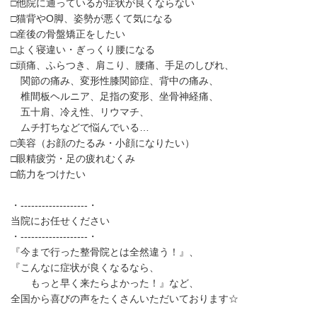
□他院に通っているが症状が良くならない
□猫背やO脚、姿勢が悪くて気になる
□産後の骨盤矯正をしたい
□よく寝違い・ぎっくり腰になる
□頭痛、ふらつき、肩こり、腰痛、手足のしびれ、
関節の痛み、変形性膝関節症、背中の痛み、
椎間板ヘルニア、足指の変形、坐骨神経痛、
五十肩、冷え性、リウマチ、
ムチ打ちなどで悩んでいる…
□美容（お顔のたるみ・小顔になりたい）
□眼精疲労・足の疲れむくみ
□筋力をつけたい
・-------------------・
当院にお任せください
・-------------------・
『今まで行った整骨院とは全然違う！』、
『こんなに症状が良くなるなら、
もっと早く来たらよかった！』など、
全国から喜びの声をたくさんいただいております☆