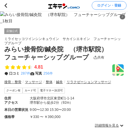
ログイン・登録
/
店舗公式
ミライセッコツインシンキュウイン サカイシエキイン フューチャーシッ
プグループ
みらい接骨院/鍼灸院 （堺市駅院）
フューチャーシップグループ
共有
4.81
口コミ
287件
写真
256件
接骨・整骨
マッサージ
整体
鍼灸
リラクゼーションマッサージ
クーポン有
カード可
電子マネー決済可
住所
大阪府堺市北区東雲町1-1-14
アクセス
堺市駅から徒歩2分（92m）
本日の営業状況
9:00〜12:30 15:30〜20:00
価格帯
￥330 〜 ￥390,000
詳細情報を見る