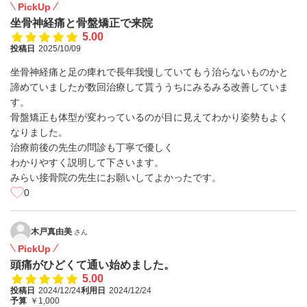
PickUp
坐骨神経痛と骨盤矯正で来院
5.00
投稿日
2025/10/09
坐骨神経痛と足の痺れで長年我慢していてもう治らないものかと
諦めていましたが数回治療して貰ううちにみるみる改善していま
す。
骨盤矯正も体型が変わっているのが目に見えてわかり姿勢もよく
なりました。
治療前後の先生の問診も丁寧で優しく
わかりやすく説明して下さいます。
みらい接骨院の先生にお願いしてよかったです。
0
木戸真由美
さん
PickUp
頭痛がひどくて通い始めました。
5.00
投稿日
2024/12/24
利用日
2024/12/24
予算
￥1,000