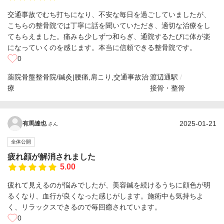
交通事故でむち打ちになり、不安な毎日を過ごしていましたが、
こちらの整骨院では丁寧に話を聞いていただき、適切な治療をし
てもらえました。痛みも少しずつ和らぎ、通院するたびに体が楽
になっていくのを感じます。本当に信頼できる整骨院です。
0
薬院骨盤整骨院/鍼灸|腰痛,肩こり,交通事故治
渡辺通駅
療
接骨・整骨
2025-01-21
有馬達也
さん
全体公開
疲れ顔が解消されました
5.00
疲れて見えるのが悩みでしたが、美容鍼を続けるうちに顔色が明
るくなり、血行が良くなった感じがします。施術中も気持ちよ
く、リラックスできるので毎回癒されています。
0