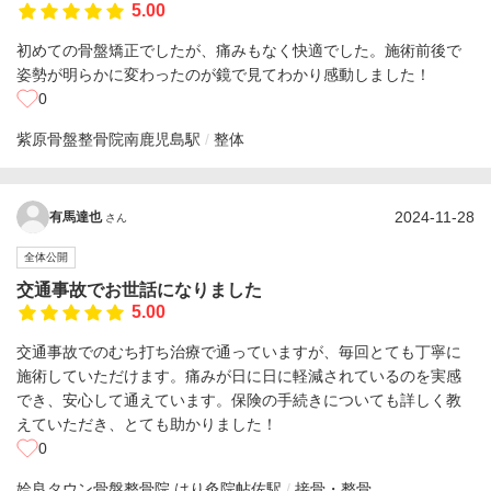
5.00
初めての骨盤矯正でしたが、痛みもなく快適でした。施術前後で
姿勢が明らかに変わったのが鏡で見てわかり感動しました！
0
紫原骨盤整骨院
南鹿児島駅
整体
2024-11-28
有馬達也
さん
全体公開
交通事故でお世話になりました
5.00
交通事故でのむち打ち治療で通っていますが、毎回とても丁寧に
施術していただけます。痛みが日に日に軽減されているのを実感
でき、安心して通えています。保険の手続きについても詳しく教
えていただき、とても助かりました！
0
姶良タウン骨盤整骨院 はり灸院
帖佐駅
接骨・整骨