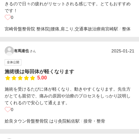
きるので日々の疲れがリセットされる感じです。とてもおすすめ
です！
0
宮崎骨盤整骨院 整体院|腰痛,肩こり,交通事故治療
南宮崎駅
整体
2025-01-21
有馬達也
さん
全体公開
施術後は毎回体が軽くなります
5.00
施術を受けるたびに体が軽くなり、動きやすくなります。先生方
がとても親切で、痛みの原因や治療のプロセスをしっかり説明し
てくれるので安心して通えます。
0
姶良タウン骨盤整骨院 はり灸院
帖佐駅
接骨・整骨