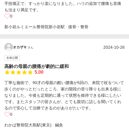
手技矯正で、すっかり楽になりました。ハリの追加で腰痛も首痛
も治まり満足です。
0
新小岩ルミエール整骨院
新小岩駅
接骨・整骨
2024-10-26
オカザキ
さん
全体公開
高齢の母親の腰痛が劇的に緩和
5.00
丁寧な施術で、90才の母親の酷い腰痛が5回の、来院で杖をついて
歩くのがやっとだったところ、家の階段の登り降りも出来る様に
なりました。今後も定期的に通って状態を維持できる様にしたい
です。またスタッフの皆さんが、とても親切に話しを聞いてくれ
るので安心して治療できるのがありがたいです。
0
わかば整骨院
大島駅(東京)
鍼灸