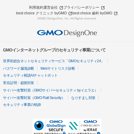
利用規約
運営会社
プライバシーポリシー
best choice クリニック byGMO
best choice 歯科 byGMO
©GMO DesignOne, Inc. All Rights reserved.
GMOインターネットグループのセキュリティ事業について
世界初総合ネットセキュリティサービス「GMOセキュリティ24」
パスワード漏洩診断
Webサイトリスク診断
セキュリティ相談AIチャットボット
実在証明・盗聴対策
サイバー攻撃対策（GMOサイバーセキュリティ byイエラエ）
サイバー攻撃対策（GMO Flatt Security）
なりすまし対策
セキュリティ事業の軌跡