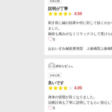
全体公開
説明が丁寧
4.50
刺す前に鍼の効果や何に対して効くのか
ました。
施術も痛みがなくリラックスして受けら
0
おおいずみ鍼灸整骨院 上板橋院
上板橋
ポロンピ
さん
全体公開
良いです
4.00
身体の状態が良くなりました。
治療計画も丁寧に説明してもらい安心し
0