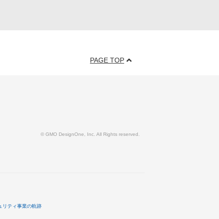
PAGE TOP
© GMO DesignOne, Inc. All Rights reserved.
ュリティ事業の軌跡