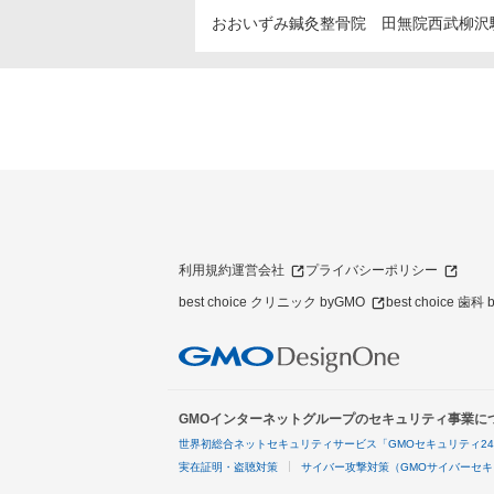
おおいずみ鍼灸整骨院 田無院
西武柳沢
利用規約
運営会社
プライバシーポリシー
best choice クリニック byGMO
best choice 歯科
GMOインターネットグループのセキュリティ事業に
世界初総合ネットセキュリティサービス「GMOセキュリティ2
実在証明・盗聴対策
サイバー攻撃対策（GMOサイバーセキ