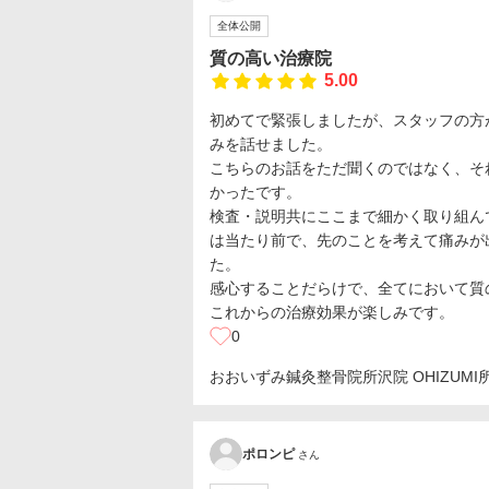
全体公開
質の高い治療院
5.00
初めてで緊張しましたが、スタッフの方
みを話せました。
こちらのお話をただ聞くのではなく、そ
かったです。
検査・説明共にここまで細かく取り組ん
は当たり前で、先のことを考えて痛みが
た。
感心することだらけで、全てにおいて質
これからの治療効果が楽しみです。
0
おおいずみ鍼灸整骨院所沢院 OHIZUMI
ポロンピ
さん