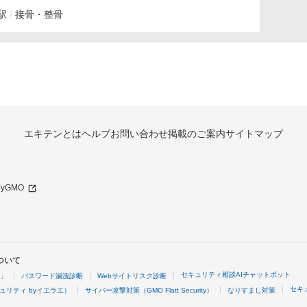
駅
接骨・整骨
エキテンとは
ヘルプ
お問い合わせ
掲載のご案内
サイトマップ
 byGMO
ついて
セキュリティ相談AIチャットボット
4」
パスワード漏洩診断
Webサイトリスク診断
セキ
ュリティ byイエラエ）
サイバー攻撃対策（GMO Flatt Security）
なりすまし対策