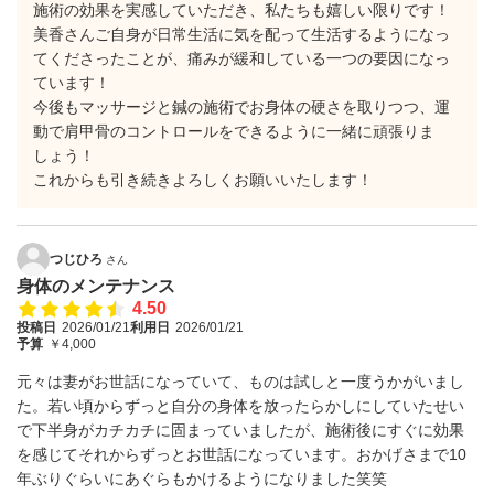
施術の効果を実感していただき、私たちも嬉しい限りです！
美香さんご自身が日常生活に気を配って生活するようになっ
てくださったことが、痛みが緩和している一つの要因になっ
ています！
今後もマッサージと鍼の施術でお身体の硬さを取りつつ、運
動で肩甲骨のコントロールをできるように一緒に頑張りま
しょう！
これからも引き続きよろしくお願いいたします！
つじひろ
さん
身体のメンテナンス
4.50
投稿日
2026/01/21
利用日
2026/01/21
予算
￥4,000
元々は妻がお世話になっていて、ものは試しと一度うかがいまし
た。若い頃からずっと自分の身体を放ったらかしにしていたせい
で下半身がカチカチに固まっていましたが、施術後にすぐに効果
を感じてそれからずっとお世話になっています。おかげさまで10
年ぶりぐらいにあぐらもかけるようになりました笑笑