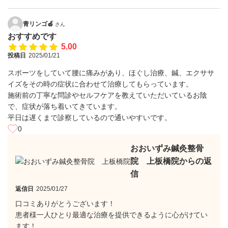
青リンゴ🍏
さん
おすすめです
5.00
投稿日
2025/01/21
スポーツをしていて腰に痛みがあり、ほぐし治療、鍼、エクササ
イズをその時の症状に合わせて治療してもらっています。
施術前の丁寧な問診やセルフケアを教えていただいているお陰
で、症状が落ち着いてきています。
平日は遅くまで診察しているので通いやすいです。
0
おおいずみ鍼灸整骨
院 上板橋院からの返
信
返信日
2025/01/27
口コミありがとうございます！
患者様一人ひとり最適な治療を提供できるように心がけてい
ます！