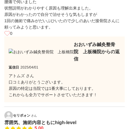
腰痛で伺いました
状態説明がわかりやすく原因も理解出来ました。
原因がわかったので自分で治せそうな気もしますが
1回の施術で痛みがだいぶひいたので少しのあいだ接骨院さんに
頼ってみようと思います。
0
おおいずみ鍼灸整骨
院 上板橋院からの返
信
返信日
2025/04/01
アトムズ さん
口コミありがとうございます。
原因の特定は当院では1番大事にしております。
これからも全力でサポートさせていただきます！
セリポォン
さん
雰囲気、施術内容ともにhigh-level
5.00