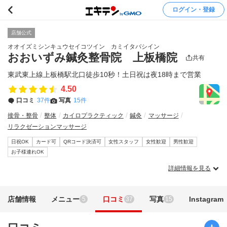
ログイン・登録
店舗公式
オオイズミシンキュウセイコツイン カミイタバシイン
おおいずみ鍼灸整骨院 上板橋院
共有
東武東上線上板橋駅北口徒歩10秒！土日祝は夜18時まで営業
4.50
口コミ
37件
写真
15件
接骨・整骨
整体
カイロプラクティック
鍼灸
マッサージ
リラクゼーションマッサージ
日祝OK
カード可
QRコード決済可
女性スタッフ
女性歓迎
男性歓迎
お子様連れOK
詳細情報を見る
店舗情報
メニュー
口コミ
写真
Instagram
5
37
15