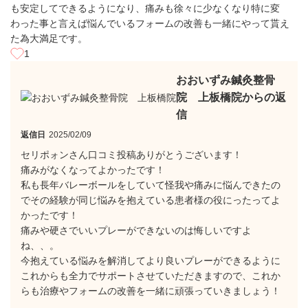
も安定してできるようになり、痛みも徐々に少なくなり特に変
わった事と言えば悩んでいるフォームの改善も一緒にやって貰え
た為大満足です。
1
おおいずみ鍼灸整骨
院 上板橋院からの返
信
返信日
2025/02/09
セリポォンさん口コミ投稿ありがとうございます！
痛みがなくなってよかったです！
私も長年バレーボールをしていて怪我や痛みに悩んできたの
でその経験が同じ悩みを抱えている患者様の役にったってよ
かったです！
痛みや硬さでいいプレーができないのは悔しいですよ
ね、、。
今抱えている悩みを解消してより良いプレーができるように
これからも全力でサポートさせていただきますので、これか
らも治療やフォームの改善を一緒に頑張っていきましょう！