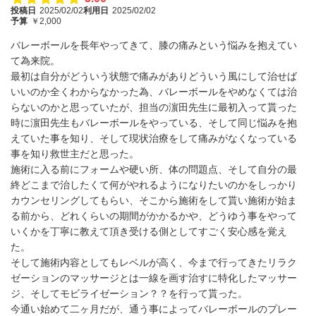
投稿日
2025/02/02
利用日
2025/02/02
予算
￥2,000
バレーボールを長年やってきて、膝の痛みという悩みを抱えてい
て為来院。
最初は自分がどういう状態で痛みがありどういう風にして治せば
いいのか全くわからなかった為、バレーボールをやめなくては治
らないのかと思っていたが、担当の濵田先生に最初入って貰った
時に濵田先生もバレーボールをやっている、そして同じ悩みを抱
えていた事を知り、そして現状治療をして痛みがなくなっている
事を知り救世主だと思った。
施術に入る前にフォームや硬い所、体の問題点、そして自分の最
終どこまで治したくて何がやれるようになりたいのかをしっかり
カウンセリングしてもらい、そこから施術をして貰い施術が始ま
る前から、どれくらいの期間がかかるかや、どうゆう事をやって
いくかを丁寧に教えて頂き受ける側としてすごく安心感を覚え
た。
そして施術内容としてもレベルが高く、今まで行ってきたリラク
ゼーションのマッサージとは一線を画す治すに特化したマッサー
ジ、そしてモビライゼーション？？を行って貰った。
今通い始めて二ヶ月だが、通う事によってバレーボールのプレー