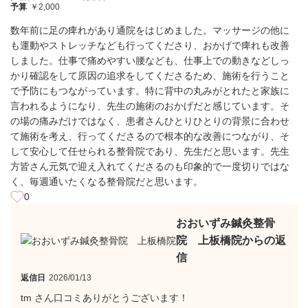
予算
￥2,000
数年前に足の痺れがあり通院をはじめました。マッサージの他に
も運動やストレッチなども行ってくださり、おかげで痺れも改善
しました。仕事で痛めやすい腰なども、仕事上での動きなどしっ
かり確認をして原因の追求をしてくださるため、施術を行うこと
で予防にもつながっています。特に背中の丸みがとれたと家族に
言われるようになり、先生の施術のおかげだと感じています。そ
の場の痛みだけではなく、患者さんひとりひとりの背景に合わせ
て施術を考え、行ってくださるので根本的な改善につながり、そ
して安心して任せられる整骨院であり、先生だと思います。先生
方皆さん元気で迎え入れてくださるのも印象的で一度切りではな
く、毎週通いたくなる整骨院だと思います。
0
おおいずみ鍼灸整骨
院 上板橋院からの返
信
返信日
2026/01/13
tm さん口コミありがとうございます！