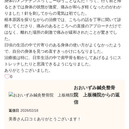
身体のメンテナンスってこーゆうことなんだ！って、行く前と帰
るときでは身体の状態が激変、痛みが和らぎ軽くなったのがわか
りました！針を刺してからの電気は初でした。
根本原因を探りながらの治療では、こちらの話を丁寧に聞いて診
察してくださり、痛みのあるところへの直接のアプローチだけで
はなく、離れた場所の刺激で痛みが緩和されたことが驚きでし
た。
日頃の生活の中で片寄りのある身体の使い方がよくなかったよう
で、自分の身体を見つめ直すきっかけにもなりました。
治療後は特に、日常生活の中で肩甲骨を動かしてあげるようにス
トレッチしたりと意識できるようになりました。
ありがとうございました。
0
おおいずみ鍼灸整骨
院 上板橋院からの返
信
返信日
2026/02/18
美香さん口コミありがとうございます！