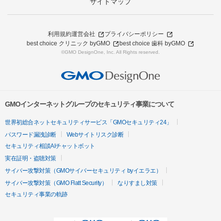
サイトマップ
利用規約
運営会社
プライバシーポリシー
best choice クリニック byGMO
best choice 歯科 byGMO
©GMO DesignOne, Inc. All Rights reserved.
GMOインターネットグループのセキュリティ事業について
世界初総合ネットセキュリティサービス「GMOセキュリティ24」
パスワード漏洩診断
Webサイトリスク診断
セキュリティ相談AIチャットボット
実在証明・盗聴対策
サイバー攻撃対策（GMOサイバーセキュリティ byイエラエ）
サイバー攻撃対策（GMO Flatt Security）
なりすまし対策
セキュリティ事業の軌跡