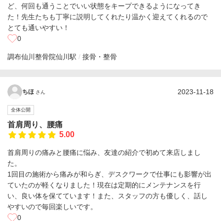
ど、何回も通うことでいい状態をキープできるようになってき
た！先生たちも丁寧に説明してくれたり温かく迎えてくれるので
とても通いやすい！
0
調布仙川整骨院
仙川駅
接骨・整骨
2023-11-18
ちほ
さん
全体公開
首肩周り、腰痛
5.00
首肩周りの痛みと腰痛に悩み、友達の紹介で初めて来店しまし
た。
1回目の施術から痛みが和らぎ、デスクワークで仕事にも影響が出
ていたのが軽くなりました！現在は定期的にメンテナンスを行
い、良い体を保てています！また、スタッフの方も優しく、話し
やすいので毎回楽しいです。
0