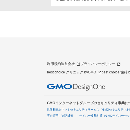
利用規約
運営会社
プライバシーポリシー
best choice クリニック byGMO
best choice 歯科
GMOインターネットグループのセキュリティ事業に
世界初総合ネットセキュリティサービス「GMOセキュリティ2
実在証明・盗聴対策
サイバー攻撃対策（GMOサイバーセキ