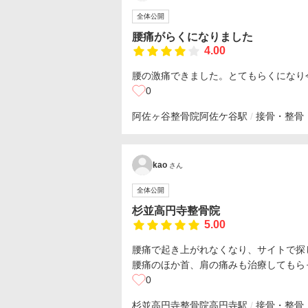
全体公開
腰痛がらくになりました
4.00
腰の激痛できました。とてもらくになり
0
阿佐ヶ谷整骨院
阿佐ケ谷駅
接骨・整骨
kao
さん
全体公開
杉並高円寺整骨院
5.00
腰痛で起き上がれなくなり、サイトで探
腰痛のほか首、肩の痛みも治療してもら
0
杉並高円寺整骨院
高円寺駅
接骨・整骨