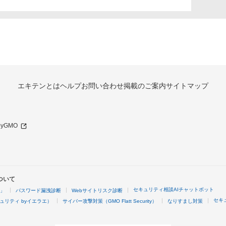
エキテンとは
ヘルプ
お問い合わせ
掲載のご案内
サイトマップ
 byGMO
ついて
セキュリティ相談AIチャットボット
4」
パスワード漏洩診断
Webサイトリスク診断
セキ
ュリティ byイエラエ）
サイバー攻撃対策（GMO Flatt Security）
なりすまし対策