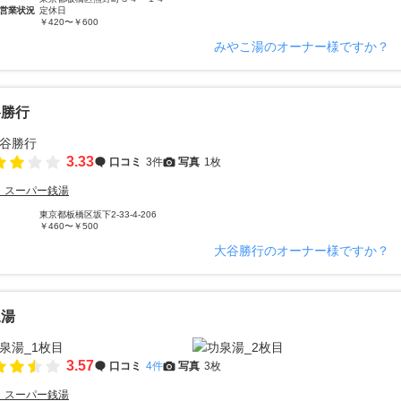
営業状況
定休日
￥420〜￥600
みやこ湯のオーナー様ですか？
谷勝行
3.33
口コミ
3件
写真
1枚
・スーパー銭湯
東京都板橋区坂下2-33-4-206
￥460〜￥500
大谷勝行のオーナー様ですか？
泉湯
3.57
口コミ
4件
写真
3枚
・スーパー銭湯