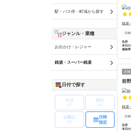
駅・バス停・町域から探す
銭湯
ジャンル・業種
日祝
住所
本日の
お出かけ・レジャー
価格帯
銭湯・スーパー銭湯
店舗
前
日付で探す
今日
明日
8/7
8/8
銭湯
日時
日祝
日曜日
指定
8/9
住所
本日の