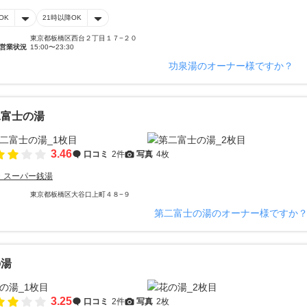
OK
21時以降OK
東京都板橋区西台２丁目１７−２０
営業状況
15:00〜23:30
功泉湯のオーナー様ですか？
二富士の湯
3.46
口コミ
2件
写真
4枚
・スーパー銭湯
東京都板橋区大谷口上町４８−９
第二富士の湯のオーナー様ですか
の湯
3.25
口コミ
2件
写真
2枚