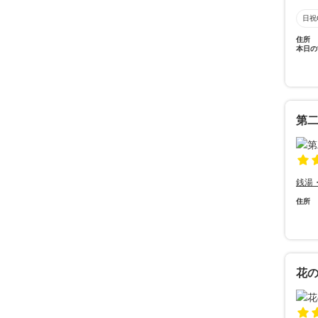
日祝
住所
本日の
第
銭湯
住所
花