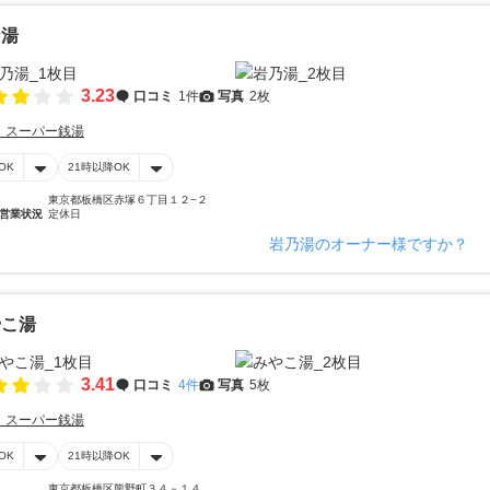
乃湯
3.23
口コミ
1件
写真
2枚
・スーパー銭湯
OK
21時以降OK
東京都板橋区赤塚６丁目１２−２
営業状況
定休日
岩乃湯のオーナー様ですか？
やこ湯
3.41
口コミ
4件
写真
5枚
・スーパー銭湯
OK
21時以降OK
東京都板橋区熊野町３４－１４