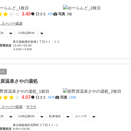
3.40
口コミ
4件
写真
3枚
・スーパー銭湯
OK
21時以降OK
東京都板橋区板橋１丁目４１－１３
営業状況
13:30〜25:00
￥430〜￥500
公式
野原温泉さやの湯処
4.07
口コミ
46件
写真
18枚
・スーパー銭湯
サウナ
OK
21時以降OK
駐車場有
カード可
東京都板橋区前野町３丁目４１−１
営業状況
9:00〜24:00