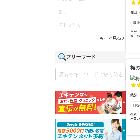
癒し
銭湯
日祝
デトックス
住所
本日の
もっと見る
フリーワード
梅
銭湯
日祝
住所
本日の