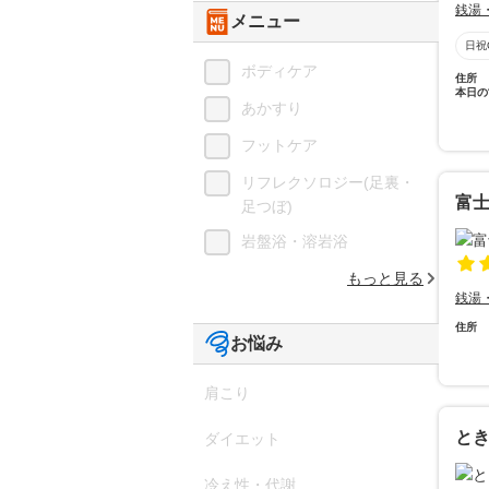
銭湯
メニュー
日祝
ボディケア
住所
本日の
あかすり
フットケア
リフレクソロジー(足裏・
富
足つぼ)
岩盤浴・溶岩浴
もっと見る
銭湯
住所
お悩み
肩こり
と
ダイエット
冷え性・代謝