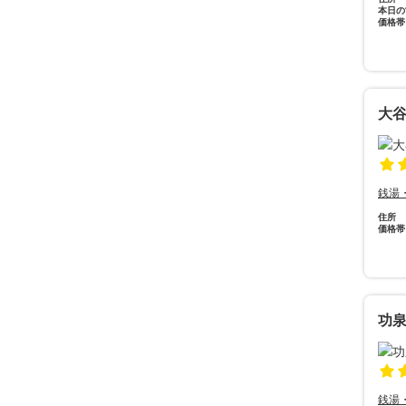
本日の
価格帯
大
銭湯
住所
価格帯
功
銭湯