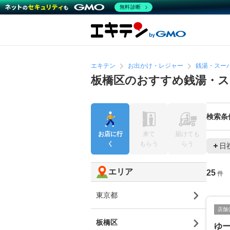
無料診断
エキテン
お出かけ・レジャー
銭湯・スー
板橋区のおすすめ銭湯・ス
検索条
お店に行
来て
届けても
く
もらう
らう
日
エリア
25
件
東京都
店舗
板橋区
ゆ