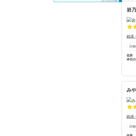
岩
銭湯
日祝
住所
本日の
み
銭湯
日祝
住所