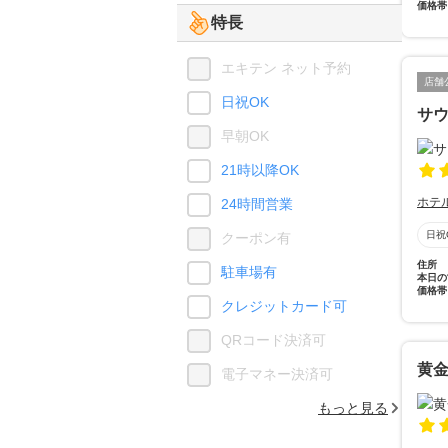
価格帯
特長
エキテン ネット予約
店舗
日祝OK
サ
早朝OK
21時以降OK
ホテ
24時間営業
日祝
クーポン有
住所
駐車場有
本日の
価格帯
クレジットカード可
QRコード決済可
黄
電子マネー決済可
もっと見る