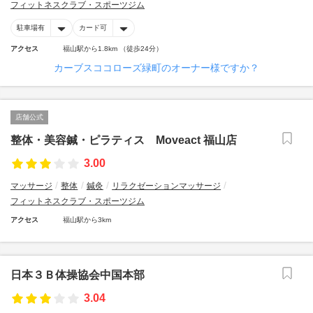
フィットネスクラブ・スポーツジム
駐車場有
カード可
アクセス
福山駅から1.8km （徒歩24分）
カーブスココローズ緑町のオーナー様ですか？
店舗公式
整体・美容鍼・ピラティス Moveact 福山店
3.00
マッサージ
整体
鍼灸
リラクゼーションマッサージ
フィットネスクラブ・スポーツジム
アクセス
福山駅から3km
日本３Ｂ体操協会中国本部
3.04