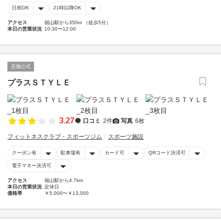
日祝OK
21時以降OK
アクセス
福山駅から350m （徒歩5分）
本日の営業状況
10:30〜12:00
店舗公式
プラスＳＴＹＬＥ
3.27
口コミ
2件
写真
6枚
フィットネスクラブ・スポーツジム
スポーツ施設
クーポン有
駐車場有
カード可
QRコード決済可
電子マネー決済可
アクセス
福山駅から4.7km
本日の営業状況
定休日
価格帯
￥5,000〜￥13,000