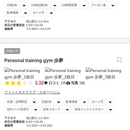
日祝OK
21時以降OK
24時間営業
クーポン有
駐車場有
カード可
アクセス
福山駅から4.2km
本日の営業状況
0:00〜24:00
価格帯
￥5,980〜￥6,578
店舗公式
Personal training gym 歩夢
3.32
口コミ
1件
写真
5枚
フィットネスクラブ・スポーツジム
出張・訪問対応
日祝OK
駐車場有
カード可
QRコード決済可
女性スタッフ
女性インストラクター
アクセス
福山駅から2.3km
本日の営業状況
9:00〜18:30
価格帯
￥2,200〜￥26,400