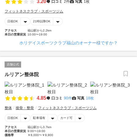
3.20
口コミ
2件
写真
1枚
フィットネスクラブ・スポーツジム
日祝OK
21時以降OK
アクセス
福山駅から2.2km
本日の営業状況
10:00〜19:00
ホリデイスポーツクラブ福山のオーナー様ですか？
店舗公式
ルリアン整体院
4.85
口コミ
90件
写真
18枚
整体
接骨・整骨
フィットネスクラブ・スポーツジム
日祝OK
駐車場有
カード可
アクセス
福山駅から3.7km
本日の営業状況
9:00〜19:00
価格帯
￥8,000〜￥9,900