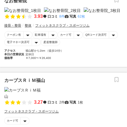
なお整骨院
3.93
口コミ
8件
写真
62枚
接骨・整骨
整体
フィットネスクラブ・スポーツジム
クーポン有
駐車場有
カード可
QRコード決済可
電子マネー決済可
柔道整復師
アクセス
福山駅から1km （徒歩14分）
本日の営業状況
定休日
価格帯
￥7,000〜￥26,400
カーブスＲｉＭ福山
3.27
口コミ
2件
写真
1枚
フィットネスクラブ・スポーツジム
カード可