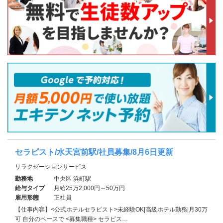
セラピスト/水天宮前駅/社員募集/8月6日更新
リラクゼーションサービス
勤務地
中央区 浜町駅
給与タイプ
月給25万2,000円～50万円
雇用形態
正社員
【仕事内容】<公式ホテルセラピスト>未経験OK|高級ホテル勤務|月30万
可 自分のペースで <募集職種> セラピス…