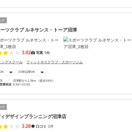
公式
ーツクラブ ルネサンス・トーア沼津
3.02
写真
5枚
ミングスクール
フィットネスクラブ・スポーツジム
OK
21時以降OK
ス
沼津駅から1.5km （徒歩19分）
営業状況
9:30〜22:00
公式
ディデザインプランニング沼津店
3.28
口コミ
1件