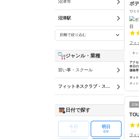
沼津市
ボデ
”ひと
沼津駅
フィ
ネッ
ジャンル・業種
アクセ
本日の
習い事・スクール
価格帯
ネット
ネット
フィットネスクラブ・スポーツジム
店舗
日付で探す
TO
今日
明日
8/8
8/9
フィ