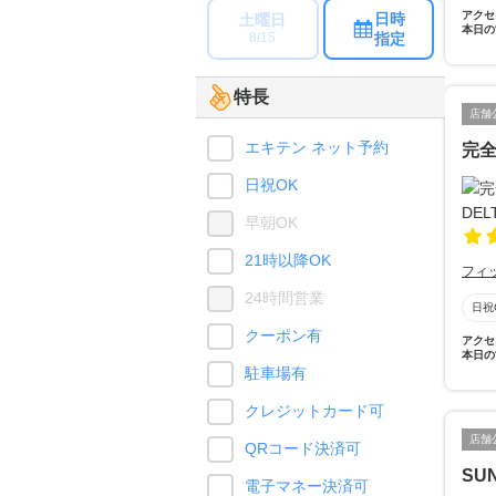
アクセ
日時
土曜日
本日の
指定
8/15
特長
店舗
エキテン ネット予約
完全
日祝OK
早朝OK
21時以降OK
フィ
24時間営業
日祝
クーポン有
アクセ
本日の
駐車場有
クレジットカード可
店舗
QRコード決済可
SU
電子マネー決済可