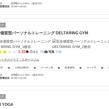
ス
沼津駅から230m （徒歩3分）
営業状況
10:00〜19:00
公式
個室型パーソナルトレーニング DELTARING GYM
3.35
口コミ
7件
写真
24枚
ットネスクラブ・スポーツジム
OK
21時以降OK
クーポン有
駐車場有
カード可
ス
沼津駅から1.6km （徒歩20分）
営業状況
10:00〜22:00
公式
N YOGA