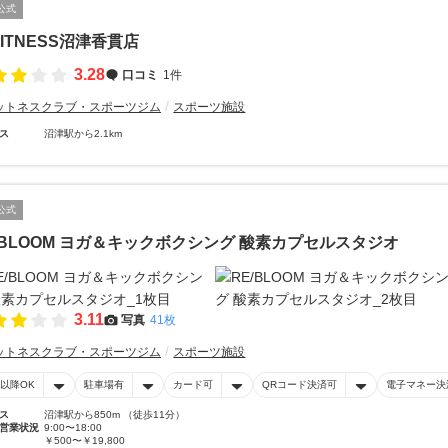
公式
FITNESS沼津香貫店
3.28
口コミ
1件
ットネスクラブ・スポーツジム
スポーツ施設
ス
沼津駅から2.1km
公式
/BLOOM ヨガ＆キックボクシング 酸素カプセルスタジオ
3.11
写真
41枚
ットネスクラブ・スポーツジム
スポーツ施設
時以降OK
駐車場有
カード可
QRコード決済可
電子マネー決
ス
沼津駅から850m （徒歩11分）
営業状況
9:00〜18:00
￥500〜￥19,800