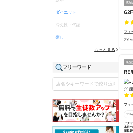
店舗
ダイエット
G2
冷え性・代謝
フィ
癒し
アクセ
もっと見る
店舗
フリーワード
RE
フィ
21
アクセ
本日の
価格帯