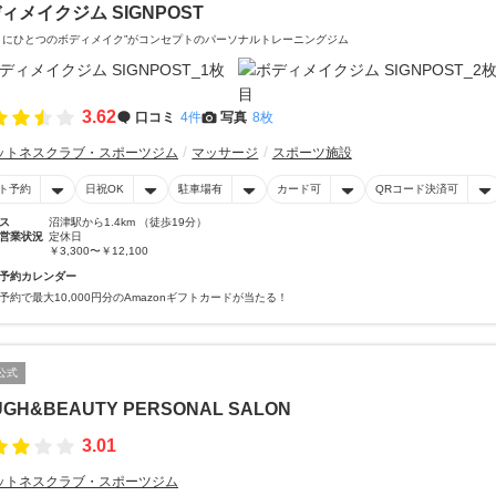
ィメイクジム SIGNPOST
りにひとつのボディメイク”がコンセプトのパーソナルトレーニングジム
3.62
口コミ
4件
写真
8枚
ットネスクラブ・スポーツジム
マッサージ
スポーツ施設
ト予約
日祝OK
駐車場有
カード可
QRコード決済可
ス
沼津駅から1.4km （徒歩19分）
営業状況
定休日
￥3,300〜￥12,100
予約カレンダー
予約で最大10,000円分のAmazonギフトカードが当たる！
公式
UGH&BEAUTY PERSONAL SALON
3.01
ットネスクラブ・スポーツジム