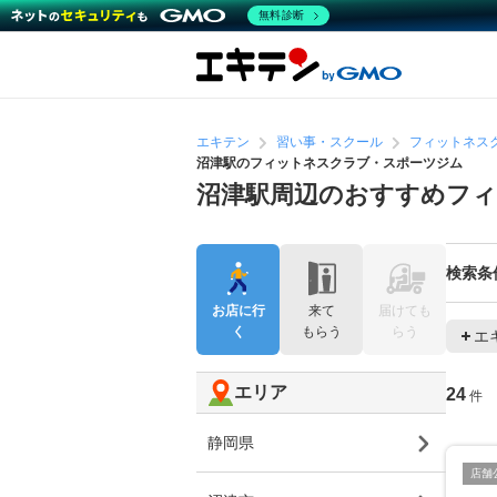
無料診断
エキテン
習い事・スクール
フィットネス
沼津駅のフィットネスクラブ・スポーツジム
沼津駅周辺のおすすめフ
検索条
お店に行
来て
届けても
く
もらう
らう
エ
エリア
24
件
静岡県
店舗