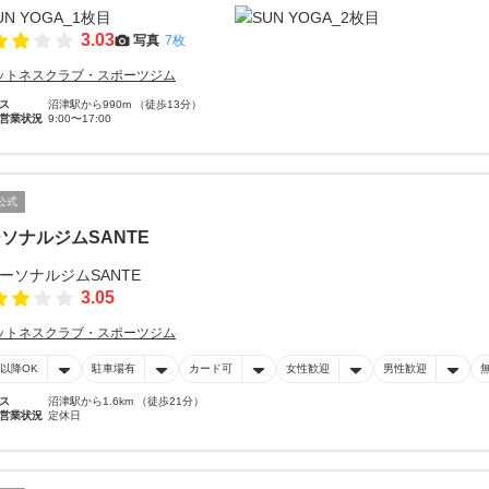
3.03
写真
7枚
ットネスクラブ・スポーツジム
ス
沼津駅から990m （徒歩13分）
営業状況
9:00〜17:00
公式
ソナルジムSANTE
3.05
ットネスクラブ・スポーツジム
時以降OK
駐車場有
カード可
女性歓迎
男性歓迎
ス
沼津駅から1.6km （徒歩21分）
営業状況
定休日