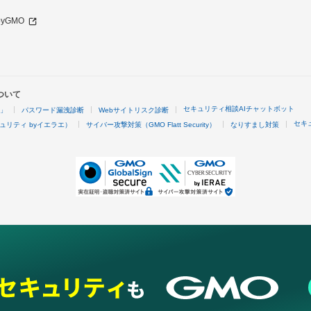
 byGMO
ついて
セキュリティ相談AIチャットボット
4」
パスワード漏洩診断
Webサイトリスク診断
セキ
ュリティ byイエラエ）
サイバー攻撃対策（GMO Flatt Security）
なりすまし対策