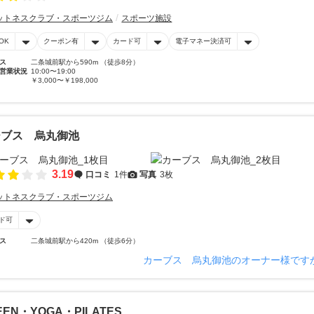
ットネスクラブ・スポーツジム
スポーツ施設
OK
クーポン有
カード可
電子マネー決済可
ス
二条城前駅から590m （徒歩8分）
営業状況
10:00〜19:00
￥3,000〜￥198,000
ーブス 烏丸御池
3.19
口コミ
1件
写真
3枚
ットネスクラブ・スポーツジム
ド可
ス
二条城前駅から420m （徒歩6分）
カーブス 烏丸御池のオーナー様です
EEN・YOGA・PILATES