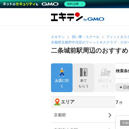
無料診断
エキテン
習い事・スクール
フィットネス
京都府京都市中京区のフィットネスクラブ・スポ
二条城前駅周辺のおすす
検索条
お店に行
来て
届けても
く
もらう
らう
日
エリア
7
件
京都府
店舗