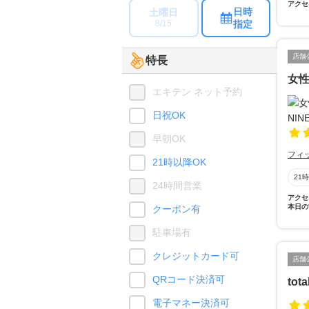
アクセ
日時
土曜日
指定
8/15
店舗
特長
女性
エキテン ネット予約
日祝OK
早朝OK
フィ
21時以降OK
21
24時間営業
アクセ
本日の
クーポン有
駐車場有
クレジットカード可
店舗
QRコード決済可
tot
電子マネー決済可