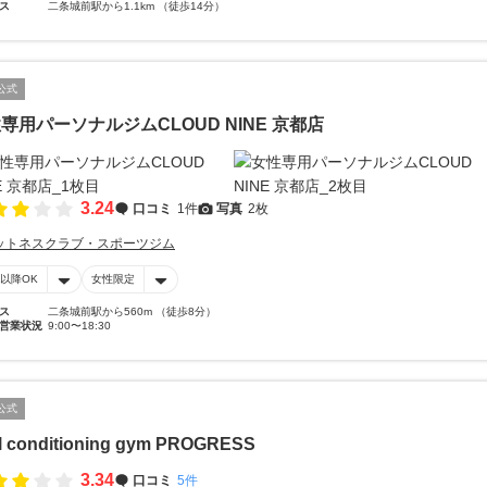
ス
二条城前駅から1.1km （徒歩14分）
公式
専用パーソナルジムCLOUD NINE 京都店
3.24
口コミ
1件
写真
2枚
ットネスクラブ・スポーツジム
時以降OK
女性限定
ス
二条城前駅から560m （徒歩8分）
営業状況
9:00〜18:30
公式
al conditioning gym PROGRESS
3.34
口コミ
5件