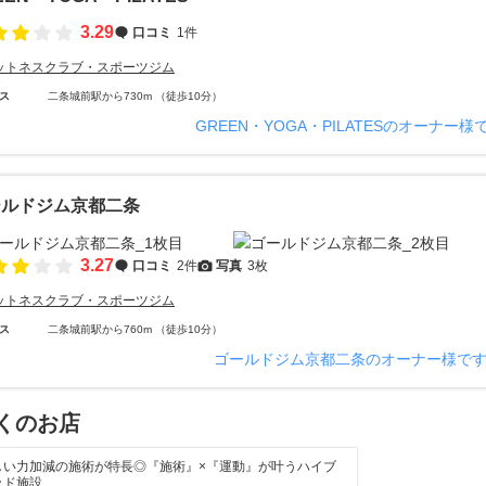
3.29
口コミ
1件
ットネスクラブ・スポーツジム
ス
二条城前駅から730m （徒歩10分）
GREEN・YOGA・PILATESのオーナー
ールドジム京都二条
3.27
口コミ
2件
写真
3枚
ットネスクラブ・スポーツジム
ス
二条城前駅から760m （徒歩10分）
ゴールドジム京都二条のオーナー様で
くのお店
しい力加減の施術が特長◎『施術』×『運動』が叶うハイブ
ッド施設