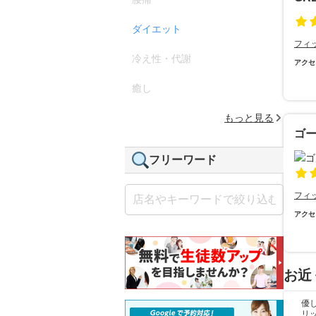
ダイエット
フィ
冷え性・代謝
アクセ
癒し
もっと見る
ゴ
フリーワード
フィ
アクセ
お近
優
リ