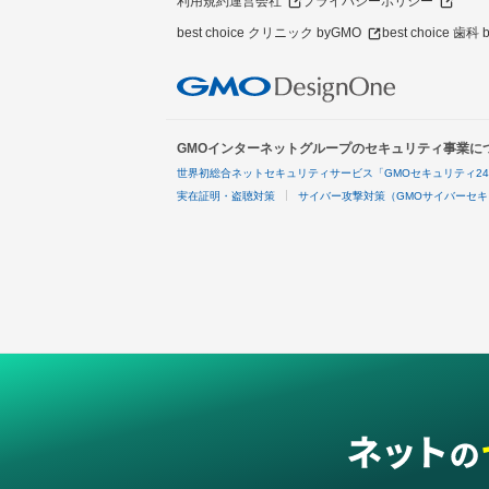
利用規約
運営会社
プライバシーポリシー
best choice クリニック byGMO
best choice 歯科
GMOインターネットグループのセキュリティ事業に
世界初総合ネットセキュリティサービス「GMOセキュリティ2
実在証明・盗聴対策
サイバー攻撃対策（GMOサイバーセキ