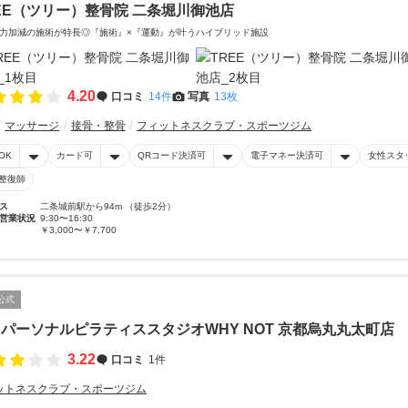
EE（ツリー）整骨院 二条堀川御池店
力加減の施術が特長◎『施術』×『運動』が叶うハイブリッド施設
4.20
口コミ
14件
写真
13枚
マッサージ
接骨・整骨
フィットネスクラブ・スポーツジム
OK
カード可
QRコード決済可
電子マネー決済可
女性スタ
整復師
ス
二条城前駅から94m （徒歩2分）
営業状況
9:30〜16:30
￥3,000〜￥7,700
公式
パーソナルピラティススタジオWHY NOT 京都烏丸丸太町店
3.22
口コミ
1件
ットネスクラブ・スポーツジム