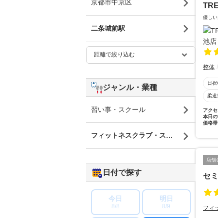
京都市中京区
TR
優しい
二条城前駅
整体
日祝
ジャンル・業種
柔道
習い事・スクール
アクセ
本日の
価格帯
フィットネスクラブ・スポーツジム
店舗
日付で探す
セミ
今日
明日
8/8
8/9
フィ