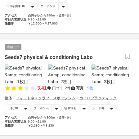
21時以降OK
クーポン有
アクセス
西舞子駅から290m （徒歩4分）
本日の営業状況
9:30〜22:00
価格帯
￥12,960〜￥27,000
店舗公式
Seeds7 physical & conditioning Labo
3.41
口コミ
2件
写真
19枚
整体
フィットネスクラブ・スポーツジム
カイロプラクティック
日祝OK
クーポン有
駐車場有
カード可
アクセス
西舞子駅から300m （徒歩4分）
本日の営業状況
9:00〜21:00
価格帯
￥3,980〜￥8,250