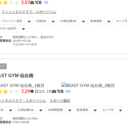
3.07
写真
7枚
フィットネスクラブ・スポーツジム
・デリバリー対応
日祝OK
21時以降OK
駐車場有
カード可
マネー決済可
ス
長町南駅から730m （徒歩10分）
営業状況
10:00〜22:00
￥3,278〜￥7,678
公式
AST GYM 仙台南
3.29
口コミ
1件
写真
9枚
ットネスクラブ・スポーツジム
スポーツ施設
OK
21時以降OK
24時間営業
駐車場有
カード可
ス
長町南駅から2.5km
営業状況
0:00〜24:00