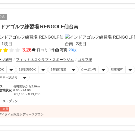
公式
ドアゴルフ練習場 RENGOLF仙台南
3.26
口コミ
1件
写真
20枚
ーツ施設
フィットネスクラブ・スポーツジム
ゴルフ場
OK
21時以降OK
24時間営業
クーポン有
駐車場有
マネー決済可
ス
長町南駅から2.6km
営業状況
0:00〜24:00
￥1,100〜￥13,200
ース・プラン
・会費
デイタイム限定レディースプラン