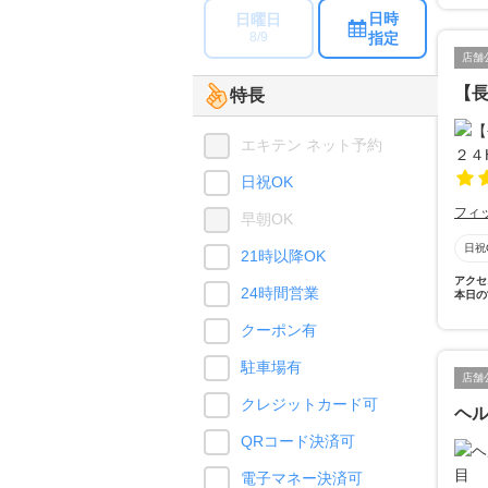
日時
日曜日
指定
8/9
店舗
【長
特長
エキテン ネット予約
日祝OK
フィ
早朝OK
日祝
21時以降OK
アクセ
24時間営業
本日の
クーポン有
駐車場有
店舗
クレジットカード可
ヘ
QRコード決済可
電子マネー決済可