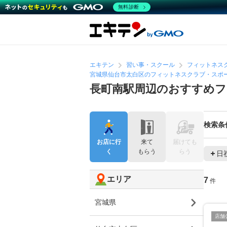
無料診断
エキテン
習い事・スクール
フィットネス
宮城県仙台市太白区のフィットネスクラブ・スポ
長町南駅周辺のおすすめ
検索条
お店に行
来て
届けても
く
もらう
らう
日
エリア
7
件
宮城県
店舗