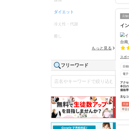
ダイエット
店舗
冷え性・代謝
イン
癒し
もっと見る
スポ
フリーワード
日祝
電子
アクセ
本日の
価格帯
主なコ
月謝
平日