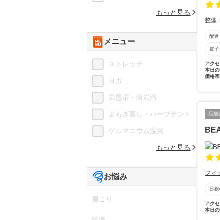
もっと見る
整体
配達
メニュー
電子
ストレッチ
アクセ
本日の
価格帯
ヨガ
岩盤浴・溶岩浴
よもぎ蒸し・ハーブテント
店舗
BE
ゲルマニウム温浴
もっと見る
フィ
お悩み
日祝
肩こり
アクセ
本日の
腰痛