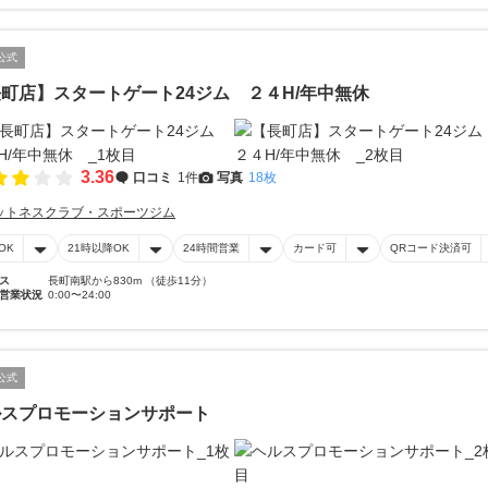
公式
町店】スタートゲート24ジム ２４H/年中無休
3.36
口コミ
1件
写真
18枚
ットネスクラブ・スポーツジム
OK
21時以降OK
24時間営業
カード可
QRコード決済可
ス
長町南駅から830m （徒歩11分）
営業状況
0:00〜24:00
公式
ルスプロモーションサポート