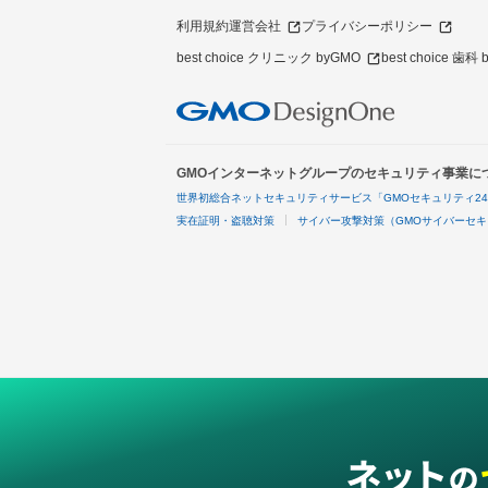
利用規約
運営会社
プライバシーポリシー
best choice クリニック byGMO
best choice 歯科
GMOインターネットグループのセキュリティ事業に
世界初総合ネットセキュリティサービス「GMOセキュリティ2
実在証明・盗聴対策
サイバー攻撃対策（GMOサイバーセキ