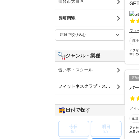
仙台市太白区
GE
長町南駅
フィ
日祝
アクセ
本日の
ジャンル・業種
習い事・スクール
店舗
フィットネスクラブ・スポーツジム
パー
フィ
日付で探す
配達
今日
明日
アクセ
8/7
8/8
本日の