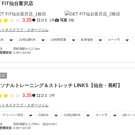
T FiT仙台富沢店
3.35
口コミ
1件
写真
6枚
ットネスクラブ・スポーツジム
OK
21時以降OK
24時間営業
駐車場有
カード可
ス
長町南駅から2.1km
営業状況
0:00〜24:00
公式
ソナルトレーニング＆ストレッチ LINKS【仙台・長町】
3.35
口コミ
1件
ットネスクラブ・スポーツジム
・デリバリー対応
日祝OK
21時以降OK
カード可
QRコー
ス
長町南駅から750m （徒歩10分）
営業状況
0:00〜23:30