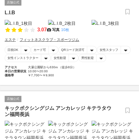
店舗公式
L.I.B
3.07
写真
10枚
エステ
フィットネスクラブ・スポーツジム
日祝OK
カード可
QRコード決済可
女性スタッフ
女性インストラクター
女性歓迎
男性歓迎
アクセス
大濠公園駅から630m （徒歩8分）
本日の営業状況
10:00〜20:00
価格帯
￥7,700〜￥9,900
店舗公式
キックボクシングジム アンカレッジ キテラタウ
ン福岡長浜