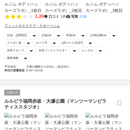
3.39
口コミ
1件
写真
32枚
フィットネスクラブ・スポーツジム
出張・訪問対応
日祝OK
早朝OK
21時以降OK
クーポン有
カード可
QRコード決済可
女性スタッフ
女性インストラクター
レンタル
無料体験
アクセス
大濠公園駅から620m （徒歩8分）
本日の営業状況
8:00〜23:00
店舗公式
ルルピラ福岡赤坂・大濠公園（マンツーマンピラ
ティススタジオ）