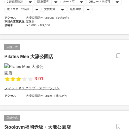
21時以降OK
駐車場有
カード可
QRコード決済可
電子マネー決済可
女性歓迎
無料体験
アクセス
大濠公園駅から660m （徒歩9分）
本日の営業状況
定休日
価格帯
￥6,000〜￥9,500
店舗公式
Pilates Mee 大濠公園店
3.01
フィットネスクラブ・スポーツジム
アクセス
大濠公園駅から81m （徒歩2分）
店舗公式
5toolgym福岡赤坂・大濠公園店