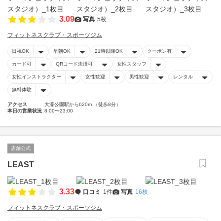
3.09
写真
5枚
フィットネスクラブ・スポーツジム
日祝OK
早朝OK
21時以降OK
クーポン有
カード可
QRコード決済可
女性スタッフ
女性インストラクター
女性歓迎
男性歓迎
レンタル
無料体験
アクセス
大濠公園駅から620m （徒歩8分）
本日の営業状況
8:00〜23:00
店舗公式
LEAST
3.33
口コミ
1件
写真
16枚
フィットネスクラブ・スポーツジム