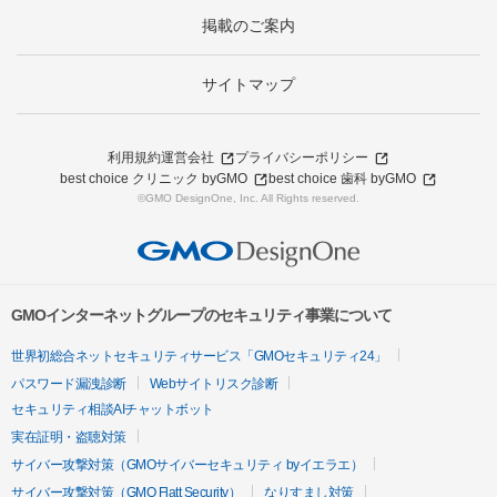
掲載のご案内
サイトマップ
利用規約
運営会社
プライバシーポリシー
best choice クリニック byGMO
best choice 歯科 byGMO
©GMO DesignOne, Inc. All Rights reserved.
GMOインターネットグループのセキュリティ事業について
世界初総合ネットセキュリティサービス「GMOセキュリティ24」
パスワード漏洩診断
Webサイトリスク診断
セキュリティ相談AIチャットボット
実在証明・盗聴対策
サイバー攻撃対策（GMOサイバーセキュリティ byイエラエ）
サイバー攻撃対策（GMO Flatt Security）
なりすまし対策