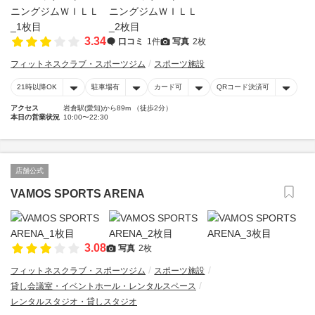
3.34
口コミ
1件
写真
2枚
フィットネスクラブ・スポーツジム
スポーツ施設
21時以降OK
駐車場有
カード可
QRコード決済可
アクセス
岩倉駅(愛知)から89m （徒歩2分）
本日の営業状況
10:00〜22:30
店舗公式
VAMOS SPORTS ARENA
3.08
写真
2枚
フィットネスクラブ・スポーツジム
スポーツ施設
貸し会議室・イベントホール・レンタルスペース
レンタルスタジオ・貸しスタジオ