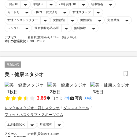
日祝OK
早朝OK
21時以降OK
駐車場有
カード可
QRコード決済可
女性スタッフ
女性インストラクター
女性歓迎
男性歓迎
完全禁煙
レンタル
飲食物持ち込み可
無料体験
アクセス
岩倉駅(愛知)から1.3km （徒歩16分）
本日の営業状況
8:30〜23:00
店舗公式
美・健康スタジオ
3.66
口コミ
7件
写真
33枚
レンタルスタジオ・貸しスタジオ
ダンススクール
フィットネスクラブ・スポーツジム
21時以降OK
駐車場有
アクセス
岩倉駅(愛知)から4.8km