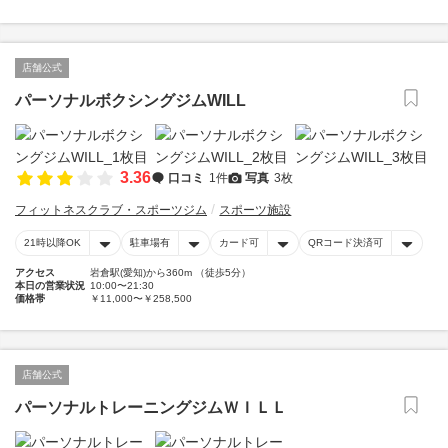
店舗公式
パーソナルボクシングジムWILL
3.36
口コミ
1件
写真
3枚
フィットネスクラブ・スポーツジム
スポーツ施設
21時以降OK
駐車場有
カード可
QRコード決済可
アクセス
岩倉駅(愛知)から360m （徒歩5分）
本日の営業状況
10:00〜21:30
価格帯
￥11,000〜￥258,500
店舗公式
パーソナルトレーニングジムＷＩＬＬ