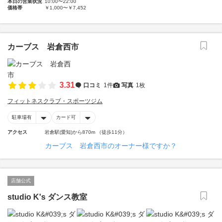
本日の営業状況
10:00〜22:00
価格帯
￥1,000〜￥7,452
カーブス 岩倉西市
3.31
口コミ
1件
写真
1枚
フィットネスクラブ・スポーツジム
駐車場有
カード可
アクセス
岩倉駅(愛知)から870m （徒歩11分）
カーブス 岩倉西市のオーナー様ですか？
店舗公式
studio K's ダンス教室