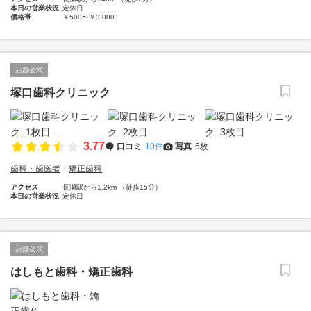
本日の営業状況
定休日
価格帯
￥500〜￥3,000
店舗公式
塚口歯科クリニック
3.77
口コミ
10件
写真
6枚
歯科・歯医者
矯正歯科
アクセス
長瀬駅から1.2km （徒歩15分）
本日の営業状況
定休日
店舗公式
はしもと歯科・矯正歯科