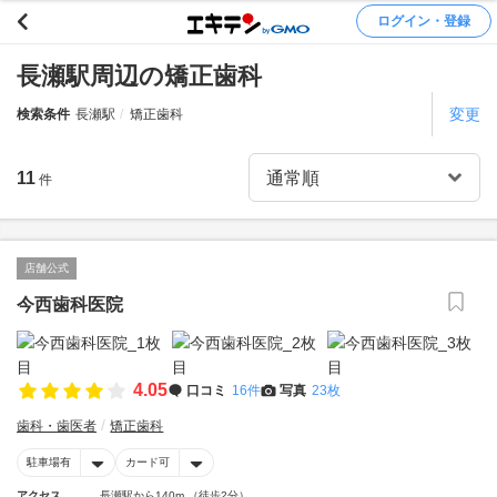
ログイン・登録
長瀬駅周辺の矯正歯科
変更
検索条件
長瀬駅
矯正歯科
11
件
店舗公式
今西歯科医院
4.05
口コミ
16件
写真
23枚
歯科・歯医者
矯正歯科
駐車場有
カード可
アクセス
長瀬駅から140m （徒歩2分）