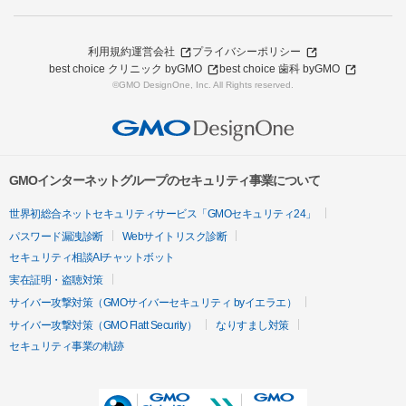
利用規約
運営会社
プライバシーポリシー
best choice クリニック byGMO
best choice 歯科 byGMO
©GMO DesignOne, Inc. All Rights reserved.
GMOインターネットグループのセキュリティ事業について
世界初総合ネットセキュリティサービス「GMOセキュリティ24」
パスワード漏洩診断
Webサイトリスク診断
セキュリティ相談AIチャットボット
実在証明・盗聴対策
サイバー攻撃対策（GMOサイバーセキュリティ byイエラエ）
サイバー攻撃対策（GMO Flatt Security）
なりすまし対策
セキュリティ事業の軌跡