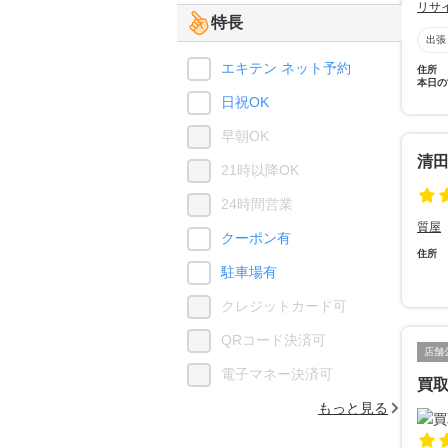
リサ
特長
出張
エキテン ネット予約
住所
本日の
日祝OK
早朝OK
清
21時以降OK
24時間営業
質屋
クーポン有
住所
駐車場有
クレジットカード可
QRコード決済可
店舗
電子マネー決済可
買取
もっと見る