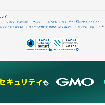
ついて
セキュリティ相談AIチャットボット
4」
パスワード漏洩診断
Webサイトリスク診断
セキ
ュリティ byイエラエ）
サイバー攻撃対策（GMO Flatt Security）
なりすまし対策