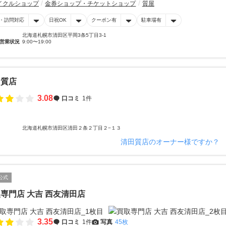
イクルショップ
金券ショップ・チケットショップ
質屋
・訪問対応
日祝OK
クーポン有
駐車場有
北海道札幌市清田区平岡3条5丁目3-1
営業状況
9:00〜19:00
田質店
3.08
口コミ
1件
北海道札幌市清田区清田２条２丁目２−１３
清田質店のオーナー様ですか？
公式
専門店 大吉 西友清田店
3.35
口コミ
1件
写真
45枚