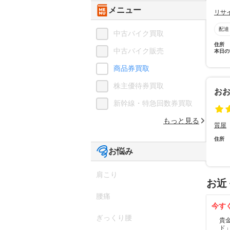
メニュー
リサ
配達
中古バイク買取
住所
中古バイク販売
本日の
商品券買取
株主優待券買取
お
新幹線・特急回数券買取
もっと見る
質屋
住所
お悩み
肩こり
お近
腰痛
今す
ぎっくり腰
貴
ド