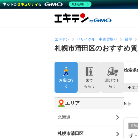
無料診断
エキテン
リサイクル・中古買取り
質屋
札幌市清田区のおすすめ質
検索条
お店に行
来て
届けても
く
もらう
らう
エ
エリア
5
件
北海道
店舗
札幌市清田区
ザ・