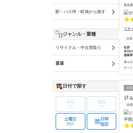
貴金属
駅・バス停・町域から探す
リサ
ジャンル・業種
出張
リサイクル・中古買取り
住所
本日の
価格帯
ネット
質屋
ネット
日付で探す
店舗
ジュ
今日
明日
〈全国
8/8
8/9
日時
土曜日
指定
8/15