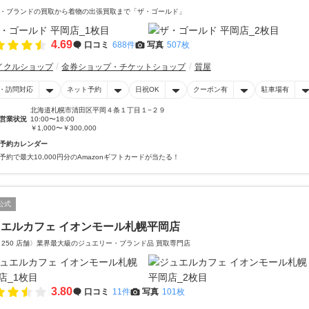
・ブランドの買取から着物の出張買取まで「ザ・ゴールド」
4.69
口コミ
688件
写真
507枚
イクルショップ
金券ショップ・チケットショップ
質屋
・訪問対応
ネット予約
日祝OK
クーポン有
駐車場有
北海道札幌市清田区平岡４条１丁目１−２９
営業状況
10:00〜18:00
￥1,000〜￥300,000
予約カレンダー
予約で最大10,000円分のAmazonギフトカードが当たる！
公式
エルカフェ イオンモール札幌平岡店
 250 店舗〉業界最大級のジュエリー・ブランド品 買取専門店
3.80
口コミ
11件
写真
101枚