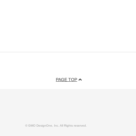
PAGE TOP
© GMO DesignOne, Inc. All Rights reserved.