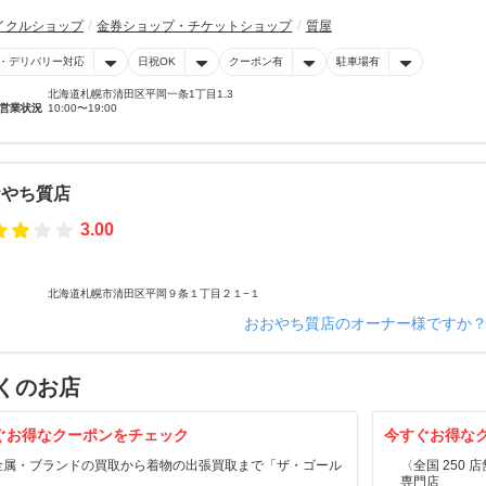
イクルショップ
金券ショップ・チケットショップ
質屋
・デリバリー対応
日祝OK
クーポン有
駐車場有
北海道札幌市清田区平岡一条1丁目1₋3
営業状況
10:00〜19:00
おやち質店
3.00
北海道札幌市清田区平岡９条１丁目２１−１
おおやち質店のオーナー様ですか
くのお店
ぐお得なクーポンをチェック
今すぐお得な
金属・ブランドの買取から着物の出張買取まで「ザ・ゴール
〈全国 250
」
専門店