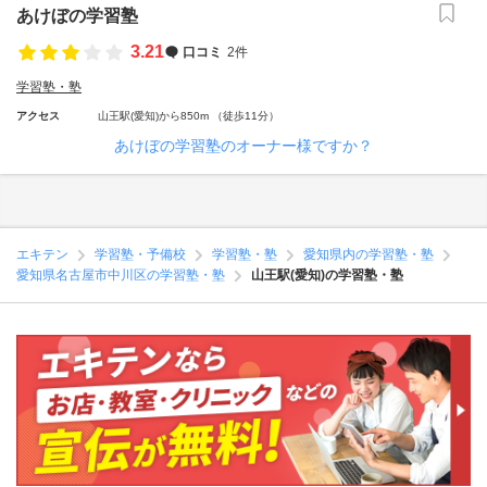
あけぼの学習塾
3.21
口コミ
2件
学習塾・塾
アクセス
山王駅(愛知)から850m （徒歩11分）
あけぼの学習塾のオーナー様ですか？
エキテン
学習塾・予備校
学習塾・塾
愛知県内の学習塾・塾
愛知県名古屋市中川区の学習塾・塾
山王駅(愛知)の学習塾・塾