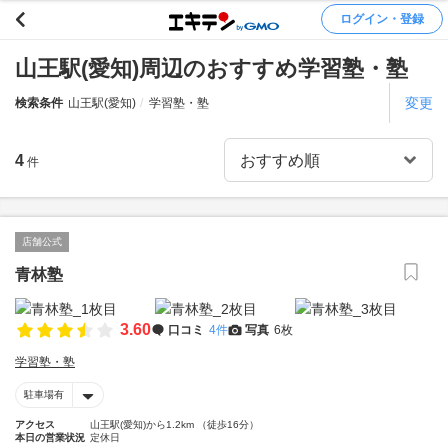
ログイン・登録
山王駅(愛知)周辺のおすすめ学習塾・塾
変更
検索条件
山王駅(愛知)
学習塾・塾
4
件
店舗公式
青林塾
3.60
口コミ
4件
写真
6枚
学習塾・塾
駐車場有
アクセス
山王駅(愛知)から1.2km （徒歩16分）
本日の営業状況
定休日