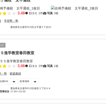
鳴予備校 太平通校
3.48
口コミ
2件
写真
3枚
校
学習塾・塾
愛知県名古屋市中川区太平通５丁目25
公式
ＳＳ進学教室春田教室
3.46
口コミ
2件
写真
1枚
塾・塾
家庭教師
時以降OK
駐車場有
愛知県名古屋市中川区春田３丁目９８
営業状況
17:00〜22:00