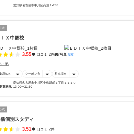
愛知県名古屋市中川区高畑１-238
公式
ＤＩＸ中郷校
3.55
口コミ
2件
写真
8枚
塾・塾
時以降OK
クーポン有
駐車場有
愛知県名古屋市中川区中島新町１丁目１１１０
営業状況
13:00〜21:30
公式
和橋個別スタディ
3.51
口コミ
2件