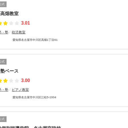
公式
研高畑教室
3.01
塾・塾
幼児教室
愛知県名古屋市中川区高畑1丁目61
公式
習塾ベース
3.00
塾・塾
ピアノ教室
愛知県名古屋市中川区江松5-1004
公式