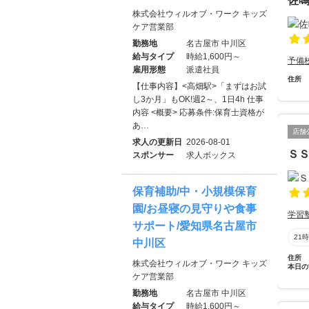
佐
株式会社ウィルオブ・ワーク キッズ
ケア営業部
勤務地
名古屋市 中川区
給与タイプ
時給1,600円～
予備
雇用形態
派遣社員
住所
【仕事内容】<高畑駅>「まずはお試
し3か月」もOK!週2～、1日4h 仕事
内容 <概要> 応募条件:保育士資格が
あ…
店舗
求人の更新日
2026-08-01
Ｓ
スポンサー
求人ボックス
保育補助/中・小規模保育
園/お昼寝の見守りや食事
学習
サポート/愛知県名古屋市
21
中川区
住所
株式会社ウィルオブ・ワーク キッズ
本日の
ケア営業部
勤務地
名古屋市 中川区
給与タイプ
時給1,600円～