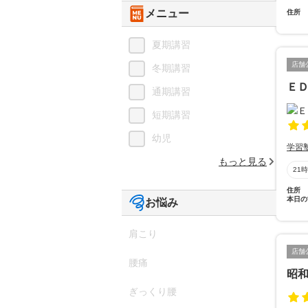
メニュー
住所
夏期講習
店舗
冬期講習
Ｅ
通期講習
短期講習
幼児
学習
もっと見る
21
住所
本日の
お悩み
肩こり
店舗
腰痛
昭
ぎっくり腰