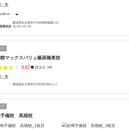
塾・塾
時以降OK
愛知県名古屋市中川区昭和橋通1-27
営業状況
15:00〜21:30
公式
学館マックスバリュ篠原橋東校
3.57
口コミ
3件
塾・塾
愛知県名古屋市中川区清川町2-1-1
公式
鳴予備校 高畑校