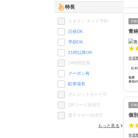
特長
エキテン ネット予約
店舗
青
日祝OK
早朝OK
21時以降OK
学習
24時間営業
駐車
クーポン有
住所
本日の
駐車場有
クレジットカード可
QRコード決済可
店舗
個
電子マネー決済可
もっと見る
学習