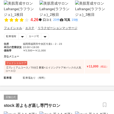
4.26
口コミ
20件
写真
19枚
フェイシャル
エステ
リラクゼーションマッサージ
駐車場有
カード可
住所
福岡県福岡市中央区今泉1－2－23
本日の営業状況
10:00〜19:00
価格帯
￥5,500〜￥11,000
主なメニュー
フェイシャルケア
11,000
￥
（税込）
【プレミアムコース／70分】酵素×エイジングケアＷパックの人気
コース◎
駐車場
駐車場あり （有料）
店舗公式
stock 若よもぎ蒸し専門サロン