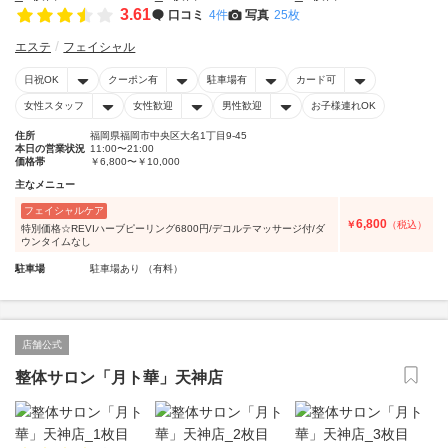
3.61
口コミ
4件
写真
25枚
エステ
フェイシャル
日祝OK
クーポン有
駐車場有
カード可
女性スタッフ
女性歓迎
男性歓迎
お子様連れOK
住所
福岡県福岡市中央区大名1丁目9-45
本日の営業状況
11:00〜21:00
価格帯
￥6,800〜￥10,000
主なメニュー
フェイシャルケア
6,800
￥
（税込）
特別価格☆REVIハーブピーリング6800円/デコルテマッサージ付/ダ
ウンタイムなし
駐車場
駐車場あり （有料）
店舗公式
整体サロン「月ト華」天神店