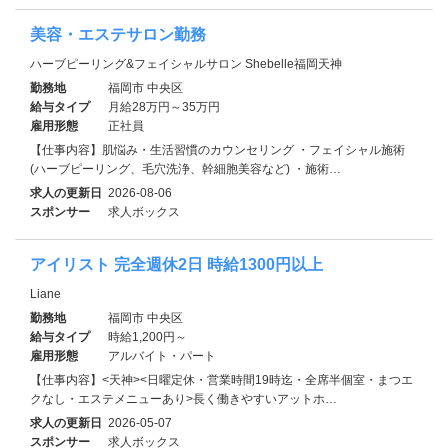
美容・エステサロン勤務
ハーブピーリング&フェイシャルサロン Shebelle福岡天神
勤務地
福岡市 中央区
給与タイプ
月給28万円～35万円
雇用形態
正社員
【仕事内容】肌悩み・生活習慣のカウンセリング ・フェイシャル施術
(ハーブピーリング、毛穴洗浄、幹細胞美容など) ・施術…
求人の更新日
2026-08-06
スポンサー
求人ボックス
アイリスト 完全週休2日 時給1300円以上
Liane
勤務地
福岡市 中央区
給与タイプ
時給1,200円～
雇用形態
アルバイト・パート
【仕事内容】<天神><日曜定休・営業時間19時迄・全席半個室・まつエ
クなし・エステメニューあり>長く働きやすいアットホ…
求人の更新日
2026-05-07
スポンサー
求人ボックス