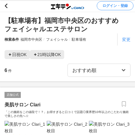
ログイン・登録
【駐車場有】福岡市中央区のおすすめ
フェイシャルエステサロン
変更
検索条件
福岡市中央区
フェイシャル
駐車場有
日祝OK
21時以降OK
6
件
店舗公式
美肌サロン Clari
「この施術をこの値段で！？」お得すぎると口コミで話題◎業界歴10年以上のこだわり施術
で美しさの先へ☆