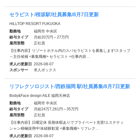
セラピスト/桜坂駅/社員募集/8月7日更新
HILLTOP RESORT FUKUOKA
勤務地
福岡市 中央区
給与タイプ
月給20万円～27万円
雇用形態
正社員
【仕事内容】リゾートホテル内のスパセラピストを募集します!スタッフ
～主任候補 <募集職種> セラピスト <仕事内容…
求人の更新日
2026-08-07
スポンサー
求人ボックス
リフレクソロジスト/西鉄福岡 駅/社員募集/8月7日更新
Body&Face design AILE 福岡天神店
勤務地
福岡市 中央区
給与タイプ
月給24万7,261円～35万円
雇用形態
正社員
【仕事内容】日曜定休 長期休暇ありでプライベート充実!エステティ
シャン積極採用中!未経験歓迎 <募集職種> リフレク…
求人の更新日
2026-08-07