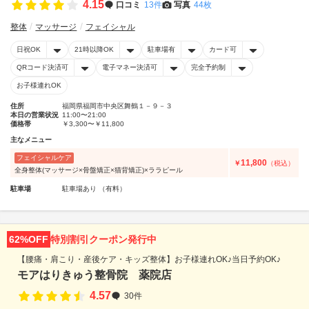
4.15
口コミ
13件
写真
44枚
整体
マッサージ
フェイシャル
日祝OK
21時以降OK
駐車場有
カード可
QRコード決済可
電子マネー決済可
完全予約制
お子様連れOK
住所
福岡県福岡市中央区舞鶴１－９－３
本日の営業状況
11:00〜21:00
価格帯
￥3,300〜￥11,800
主なメニュー
フェイシャルケア
11,800
￥
（税込）
全身整体(マッサージ×骨盤矯正×猫背矯正)×ララピール
駐車場
駐車場あり （有料）
62%OFF
特別割引クーポン発行中
【腰痛・肩こり・産後ケア・キッズ整体】お子様連れOK♪当日予約OK♪
モアはりきゅう整骨院 薬院店
4.57
30件