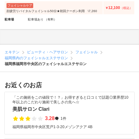
フェイシャルケア
12,100
￥
（税込）
顔疲労リバイタルフェイシャル50分★初回クーポン利用 \7,260
駐車場
駐車場あり （有料）
エキテン
ビューティ・ヘアサロン
フェイシャル
福岡県内のフェイシャルエステサロン
福岡県福岡市中央区のフェイシャルエステサロン
お近くのお店
「この施術をこの値段で！？」お得すぎると口コミで話題◎業界歴10
年以上のこだわり施術で美しさの先へ☆
美肌サロン Clari
3.28
1件
福岡県福岡市中央区荒戸1-3-20メゾンアクア 4B