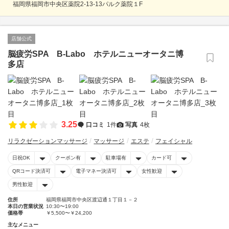
福岡県福岡市中央区薬院2-13-13パルク薬院１F
店舗公式
脳疲労SPA B-Labo ホテルニューオータニ博
多店
3.25
口コミ
1件
写真
4枚
リラクゼーションマッサージ
マッサージ
エステ
フェイシャル
日祝OK
クーポン有
駐車場有
カード可
QRコード決済可
電子マネー決済可
女性歓迎
男性歓迎
住所
福岡県福岡市中央区渡辺通１丁目１－２
本日の営業状況
10:30〜19:00
価格帯
￥5,500〜￥24,200
主なメニュー