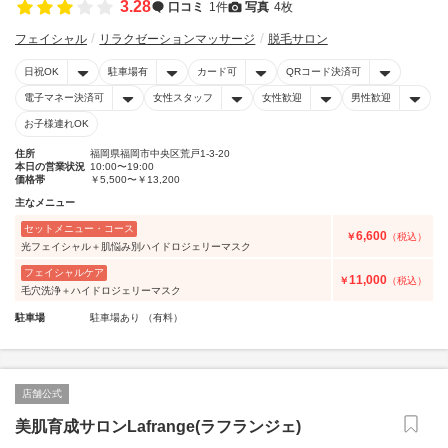
3.28
口コミ
1件
写真
4枚
フェイシャル
リラクゼーションマッサージ
脱毛サロン
日祝OK
駐車場有
カード可
QRコード決済可
電子マネー決済可
女性スタッフ
女性歓迎
男性歓迎
お子様連れOK
住所
福岡県福岡市中央区荒戸1-3-20
本日の営業状況
10:00〜19:00
価格帯
￥5,500〜￥13,200
主なメニュー
セットメニュー・コース
6,600
￥
（税込）
光フェイシャル＋肌悩み別ハイドロジェリーマスク
フェイシャルケア
11,000
￥
（税込）
毛穴洗浄＋ハイドロジェリーマスク
駐車場
駐車場あり （有料）
店舗公式
美肌育成サロンLafrange(ラフランジェ)