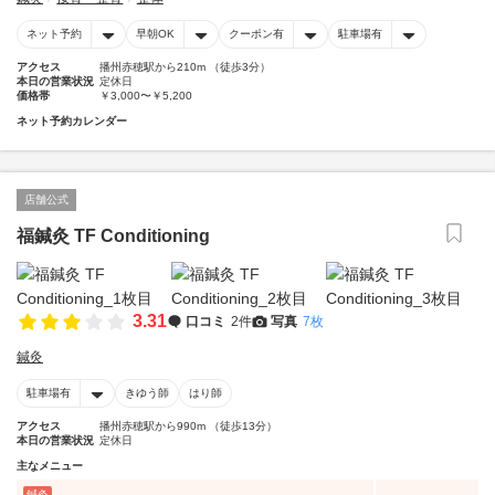
ネット予約
早朝OK
クーポン有
駐車場有
アクセス
播州赤穂駅から210m （徒歩3分）
本日の営業状況
定休日
価格帯
￥3,000〜￥5,200
ネット予約カレンダー
店舗公式
福鍼灸 TF Conditioning
3.31
口コミ
2件
写真
7枚
鍼灸
駐車場有
きゆう師
はり師
アクセス
播州赤穂駅から990m （徒歩13分）
本日の営業状況
定休日
主なメニュー
鍼灸