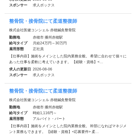
スポンサー
求人ボックス
整骨院・接骨院にて柔道整復師
株式会社医健コンシェル 赤穂鍼灸整骨院
勤務地
赤穂市 播州赤穂駅
給与タイプ
月給24万円～30万円
雇用形態
正社員
【仕事内容】施術をメインとした院内業務全般。 希望に合わせて個々に
あった仕事を柔軟に考えていきます。 【経験・資格】<…
求人の更新日
2026-08-06
スポンサー
求人ボックス
整骨院・接骨院にて柔道整復師
株式会社医健コンシェル 赤穂鍼灸整骨院
勤務地
赤穂市 播州赤穂駅
給与タイプ
時給1,116円～
雇用形態
アルバイト・パート
【仕事内容】施術をメインとした院内業務全般。 幹部になればマネジメ
ント業務もできます。 【経験・資格】<応募要件> 柔…