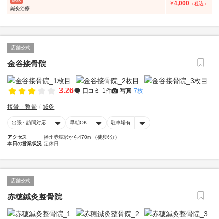
4,000
￥
（税込）
鍼灸治療
店舗公式
金谷接骨院
3.26
口コミ
1件
写真
7枚
接骨・整骨
鍼灸
出張・訪問対応
早朝OK
駐車場有
アクセス
播州赤穂駅から470m （徒歩6分）
本日の営業状況
定休日
店舗公式
赤穂鍼灸整骨院