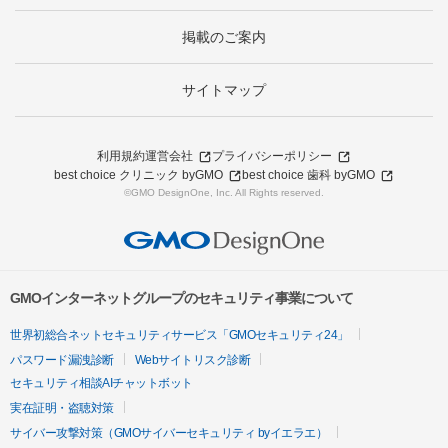
掲載のご案内
サイトマップ
利用規約
運営会社
プライバシーポリシー
best choice クリニック byGMO
best choice 歯科 byGMO
©GMO DesignOne, Inc. All Rights reserved.
GMOインターネットグループのセキュリティ事業について
世界初総合ネットセキュリティサービス「GMOセキュリティ24」
パスワード漏洩診断
Webサイトリスク診断
セキュリティ相談AIチャットボット
実在証明・盗聴対策
サイバー攻撃対策（GMOサイバーセキュリティ byイエラエ）