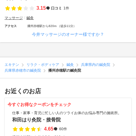
3.15
口コミ
1件
マッサージ
鍼灸
アクセス
播州赤穂駅から820m （徒歩11分）
今井マッサージのオーナー様ですか？
エキテン
リラク・ボディケア
鍼灸
兵庫県内の鍼灸院
兵庫県赤穂市の鍼灸院
播州赤穂駅の鍼灸院
お近くのお店
今すぐお得なクーポンをチェック
仕事・家事・育児に忙しい人のツライお体のお悩み専門の施術所。
和田はり灸院・接骨院
4.65
60件