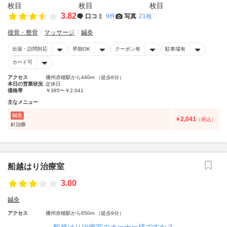
3.82
口コミ
9件
写真
21枚
接骨・整骨
マッサージ
鍼灸
出張・訪問対応
早朝OK
クーポン有
駐車場有
カード可
アクセス
播州赤穂駅から440m （徒歩6分）
本日の営業状況
定休日
価格帯
￥385〜￥2,041
主なメニュー
鍼灸
2,041
￥
（税込）
針治療
船越はり治療室
3.00
鍼灸
アクセス
播州赤穂駅から650m （徒歩9分）