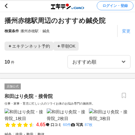
ログイン・登録
播州赤穂駅周辺のおすすめ鍼灸院
変更
検索条件
播州赤穂駅
鍼灸
エキテンネット予約
早朝OK
10
件
店舗公式
和田はり灸院・接骨院
仕事・家事・育児に忙しい人のツライお体のお悩み専門の施術所。
4.65
口コミ
60件
写真
87枚
鍼灸
接骨・整骨
整体