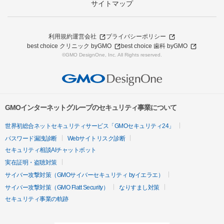
サイトマップ
利用規約
運営会社
プライバシーポリシー
best choice クリニック byGMO
best choice 歯科 byGMO
©GMO DesignOne, Inc. All Rights reserved.
GMOインターネットグループのセキュリティ事業について
世界初総合ネットセキュリティサービス「GMOセキュリティ24」
パスワード漏洩診断
Webサイトリスク診断
セキュリティ相談AIチャットボット
実在証明・盗聴対策
サイバー攻撃対策（GMOサイバーセキュリティ byイエラエ）
サイバー攻撃対策（GMO Flatt Security）
なりすまし対策
セキュリティ事業の軌跡