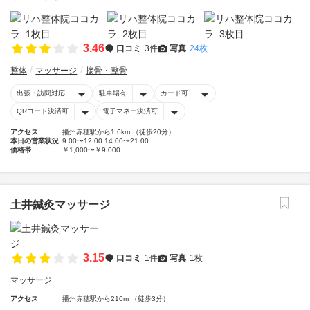
3.46
口コミ
3件
写真
24枚
整体
マッサージ
接骨・整骨
出張・訪問対応
駐車場有
カード可
QRコード決済可
電子マネー決済可
アクセス
播州赤穂駅から1.6km （徒歩20分）
本日の営業状況
9:00〜12:00 14:00〜21:00
価格帯
￥1,000〜￥9,000
土井鍼灸マッサージ
3.15
口コミ
1件
写真
1枚
マッサージ
アクセス
播州赤穂駅から210m （徒歩3分）