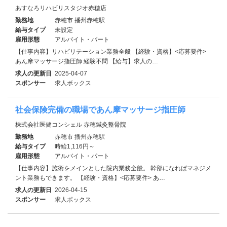
あすなろリハビリスタジオ赤穂店
勤務地
赤穂市 播州赤穂駅
給与タイプ
未設定
雇用形態
アルバイト・パート
【仕事内容】リハビリテーション業務全般 【経験・資格】<応募要件>
あん摩マッサージ指圧師 経験不問 【給与】求人の…
求人の更新日
2025-04-07
スポンサー
求人ボックス
社会保険完備の職場であん摩マッサージ指圧師
株式会社医健コンシェル 赤穂鍼灸整骨院
勤務地
赤穂市 播州赤穂駅
給与タイプ
時給1,116円～
雇用形態
アルバイト・パート
【仕事内容】施術をメインとした院内業務全般。 幹部になればマネジメ
ント業務もできます。 【経験・資格】<応募要件> あ…
求人の更新日
2026-04-15
スポンサー
求人ボックス