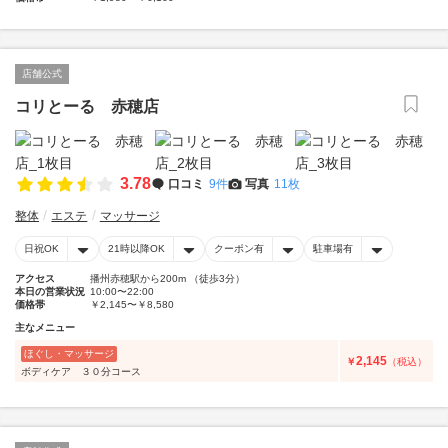
店舗公式
コリとーる 赤穂店
3.78
口コミ
9件
写真
11枚
整体
エステ
マッサージ
日祝OK
21時以降OK
クーポン有
駐車場有
アクセス
播州赤穂駅から200m （徒歩3分）
本日の営業状況
10:00〜22:00
価格帯
￥2,145〜￥8,580
主なメニュー
ほぐし・マッサージ
2,145
￥
（税込）
ボディケア ３０分コース