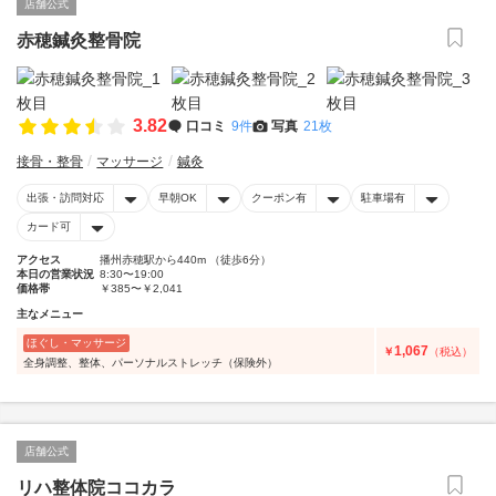
店舗公式
赤穂鍼灸整骨院
3.82
口コミ
9件
写真
21枚
接骨・整骨
マッサージ
鍼灸
出張・訪問対応
早朝OK
クーポン有
駐車場有
カード可
アクセス
播州赤穂駅から440m （徒歩6分）
本日の営業状況
8:30〜19:00
価格帯
￥385〜￥2,041
主なメニュー
ほぐし・マッサージ
1,067
￥
（税込）
全身調整、整体、パーソナルストレッチ（保険外）
店舗公式
リハ整体院ココカラ