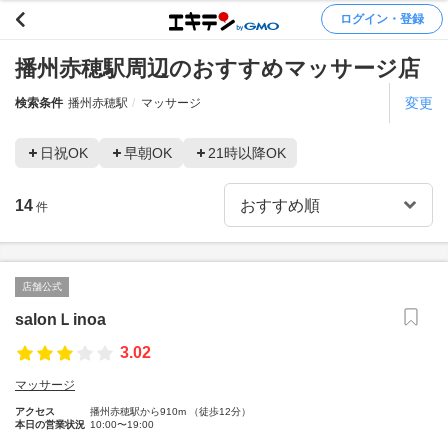
ログイン・登録
播州赤穂駅周辺のおすすめマッサージ店
変更
検索条件
播州赤穂駅
マッサージ
日祝OK
早朝OK
21時以降OK
14
件
店舗公式
salonＬinoa
3.02
マッサージ
アクセス
播州赤穂駅から910m （徒歩12分）
本日の営業状況
10:00〜19:00