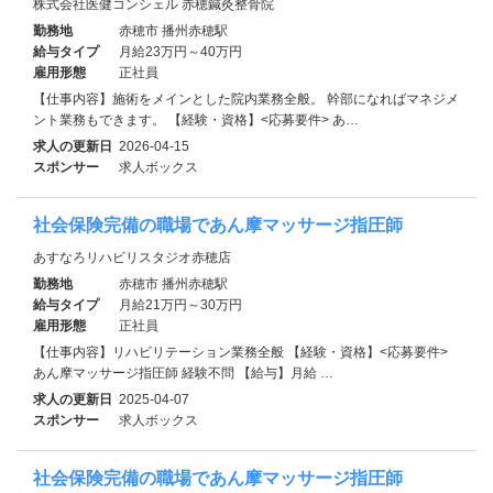
株式会社医健コンシェル 赤穂鍼灸整骨院
勤務地
赤穂市 播州赤穂駅
給与タイプ
月給23万円～40万円
雇用形態
正社員
【仕事内容】施術をメインとした院内業務全般。 幹部になればマネジメ
ント業務もできます。 【経験・資格】<応募要件> あ…
求人の更新日
2026-04-15
スポンサー
求人ボックス
社会保険完備の職場であん摩マッサージ指圧師
あすなろリハビリスタジオ赤穂店
勤務地
赤穂市 播州赤穂駅
給与タイプ
月給21万円～30万円
雇用形態
正社員
【仕事内容】リハビリテーション業務全般 【経験・資格】<応募要件>
あん摩マッサージ指圧師 経験不問 【給与】月給 …
求人の更新日
2025-04-07
スポンサー
求人ボックス
社会保険完備の職場であん摩マッサージ指圧師