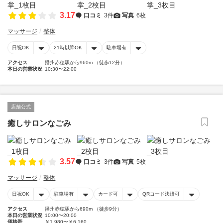
3.17
口コミ
3件
写真
6枚
マッサージ
整体
日祝OK
21時以降OK
駐車場有
アクセス
播州赤穂駅から960m （徒歩12分）
本日の営業状況
10:30〜22:00
店舗公式
癒しサロンなごみ
3.57
口コミ
3件
写真
5枚
マッサージ
整体
日祝OK
駐車場有
カード可
QRコード決済可
アクセス
播州赤穂駅から690m （徒歩9分）
本日の営業状況
10:00〜20:00
価格帯
￥1,980〜￥6,160