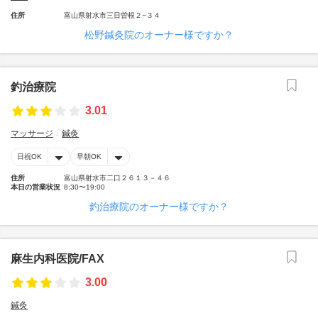
住所
富山県射水市三日曽根２−３４
松野鍼灸院のオーナー様ですか？
釣治療院
3.01
マッサージ
鍼灸
日祝OK
早朝OK
住所
富山県射水市二口２６１３－４６
本日の営業状況
8:30〜19:00
釣治療院のオーナー様ですか？
麻生内科医院/FAX
3.00
鍼灸