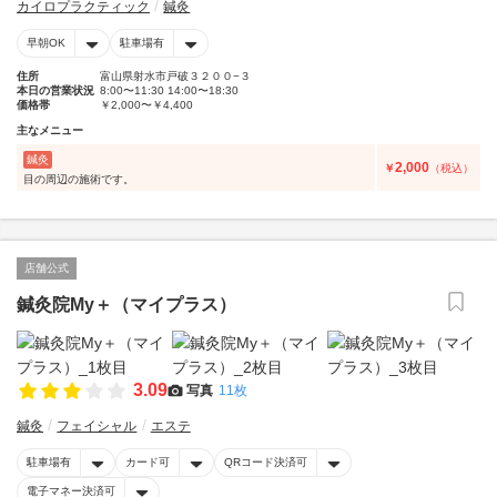
カイロプラクティック
鍼灸
早朝OK
駐車場有
住所
富山県射水市戸破３２００−３
本日の営業状況
8:00〜11:30 14:00〜18:30
価格帯
￥2,000〜￥4,400
主なメニュー
鍼灸
2,000
￥
（税込）
目の周辺の施術です。
店舗公式
鍼灸院My＋（マイプラス）
3.09
写真
11枚
鍼灸
フェイシャル
エステ
駐車場有
カード可
QRコード決済可
電子マネー決済可