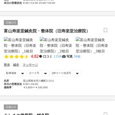
本日の営業状況
8:30〜12:00 15:00〜20:00
店舗公式
富山寿楽堂鍼灸院・整体院（旧寿楽堂治療院）
4.82
口コミ
115件
写真
56枚
整体
鍼灸
マッサージ
駐車場有
カード可
QRコード決済可
住所
富山県射水市八幡町2-13-2
本日の営業状況
9:00〜19:00
価格帯
￥3,800〜￥140,000
店舗公式