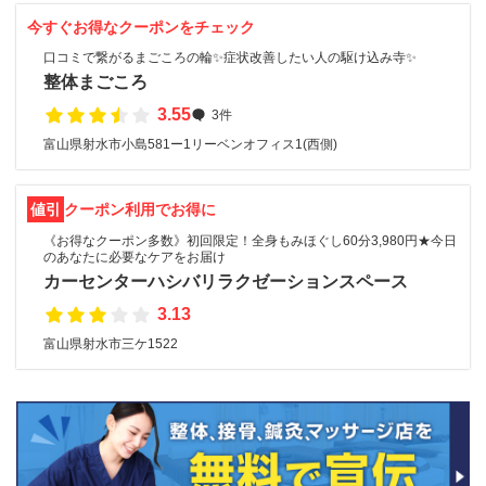
今すぐお得なクーポンをチェック
口コミで繋がるまごころの輪✨症状改善したい人の駆け込み寺✨
整体まごころ
3.55
3件
富山県射水市小島581ー1リーベンオフィス1(西側)
値引
クーポン利用でお得に
《お得なクーポン多数》初回限定！全身もみほぐし60分3,980円★今日
のあなたに必要なケアをお届け
カーセンターハシバリラクゼーションスペース
3.13
富山県射水市三ケ1522