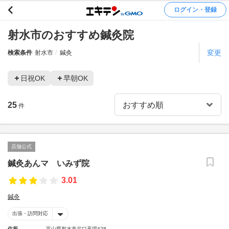
ログイン・登録
射水市のおすすめ鍼灸院
変更
検索条件
射水市
鍼灸
日祝OK
早朝OK
25
件
店舗公式
鍼灸あんマ いみず院
3.01
鍼灸
出張・訪問対応
住所
富山県射水市片口高場428