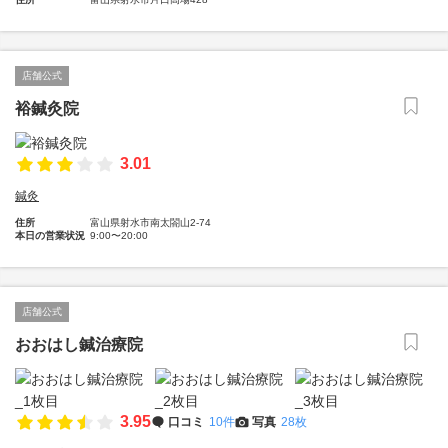
店舗公式
裕鍼灸院
3.01
鍼灸
住所
富山県射水市南太閤山2-74
本日の営業状況
9:00〜20:00
店舗公式
おおはし鍼治療院
3.95
口コミ
10件
写真
28枚