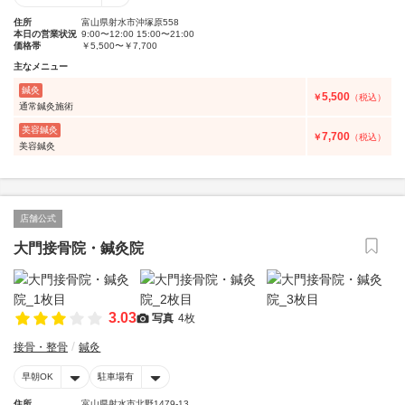
住所
富山県射水市沖塚原558
本日の営業状況
9:00〜12:00 15:00〜21:00
価格帯
￥5,500〜￥7,700
主なメニュー
鍼灸
5,500
￥
（税込）
通常鍼灸施術
美容鍼灸
7,700
￥
（税込）
美容鍼灸
店舗公式
大門接骨院・鍼灸院
3.03
写真
4枚
接骨・整骨
鍼灸
早朝OK
駐車場有
住所
富山県射水市北野1479-13