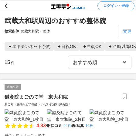
ログイン・登録
武蔵大和駅周辺のおすすめ整体院
変更
検索条件
武蔵大和駅
整体
エキテンネット予約
日祝OK
早朝OK
21時以降OK
15
件
店舗公式
鍼灸院まごのて堂 東大和院
肩こり・腰痛などの痛み・シビレに強い鍼灸院！
4.83
口コミ
92件
写真
16枚
鍼灸
マッサージ
整体