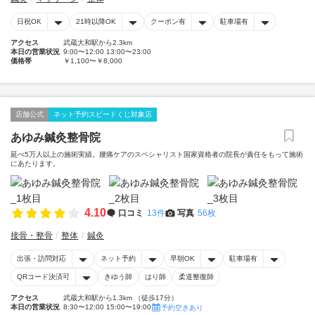
日祝OK
21時以降OK
クーポン有
駐車場有
アクセス
武蔵大和駅から2.3km
本日の営業状況
9:00〜12:00 13:00〜23:00
価格帯
￥1,100〜￥8,000
店舗公式
ネット予約スピードくじ対象店
あゆみ鍼灸整骨院
延べ5万人以上の施術実績。腰痛ケアのスペシャリスト国家資格者の院長が責任をもって施術
にあたります。
4.10
口コミ
13件
写真
56枚
接骨・整骨
整体
鍼灸
出張・訪問対応
ネット予約
早朝OK
駐車場有
QRコード決済可
きゆう師
はり師
柔道整復師
アクセス
武蔵大和駅から1.3km （徒歩17分）
本日の営業状況
8:30〜12:00 15:00〜19:00
予約空きあり