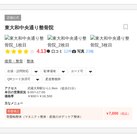
店舗公式
東大和中央通り整骨院
4.13
口コミ
12件
写真
23枚
接骨・整骨
整体
出張・訪問対応
駐車場有
カード可
QRコード決済可
柔道整復師
アクセス
武蔵大和駅から1.6km （徒歩21分）
本日の営業状況
9:00〜17:00
価格帯
￥800〜￥16,500
主なメニュー
骨盤矯正
7,000
￥
（税込）
骨盤軸整体（マタニティ整体・産後のボディケア整体）