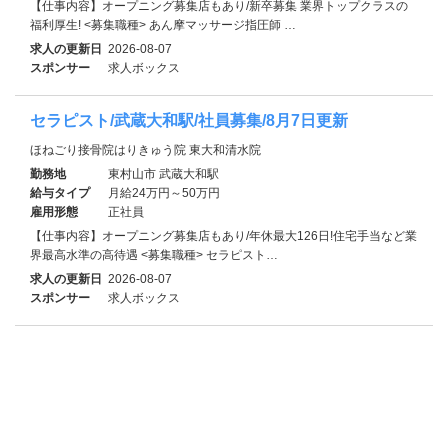
【仕事内容】オープニング募集店もあり/新卒募集 業界トップクラスの
福利厚生! <募集職種> あん摩マッサージ指圧師 …
求人の更新日
2026-08-07
スポンサー
求人ボックス
セラピスト/武蔵大和駅/社員募集/8月7日更新
ほねごり接骨院はりきゅう院 東大和清水院
勤務地
東村山市 武蔵大和駅
給与タイプ
月給24万円～50万円
雇用形態
正社員
【仕事内容】オープニング募集店もあり/年休最大126日!住宅手当など業
界最高水準の高待遇 <募集職種> セラピスト…
求人の更新日
2026-08-07
スポンサー
求人ボックス