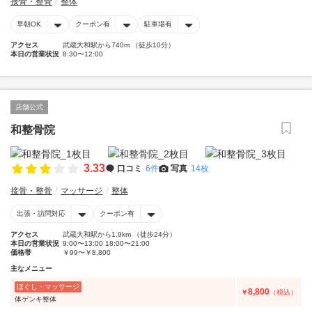
接骨・整骨
整体
早朝OK
クーポン有
駐車場有
アクセス
武蔵大和駅から740m （徒歩10分）
本日の営業状況
8:30〜12:00
店舗公式
和整骨院
3.33
口コミ
6件
写真
14枚
接骨・整骨
マッサージ
整体
出張・訪問対応
クーポン有
アクセス
武蔵大和駅から1.9km （徒歩24分）
本日の営業状況
9:00〜13:00 18:00〜21:00
価格帯
￥99〜￥8,800
主なメニュー
ほぐし・マッサージ
8,800
￥
（税込）
体ゲンキ整体