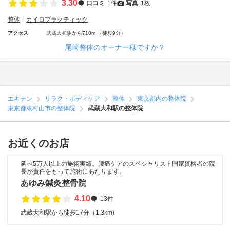
3.30
口コミ
1件
写真
1枚
整体
カイロプラクティック
アクセス
武蔵大和駅から710m （徒歩9分）
尾崎整体のオーナー様ですか？
エキテン
リラク・ボディケア
整体
東京都内の整体院
東京都東村山市の整体院
武蔵大和駅の整体院
お近くのお店
延べ5万人以上の施術実績。腰痛ケアのスペシャリスト国家資格者の院
長が責任をもって施術にあたります。
あゆみ鍼灸整骨院
4.10
13件
武蔵大和駅から徒歩17分（1.3km)