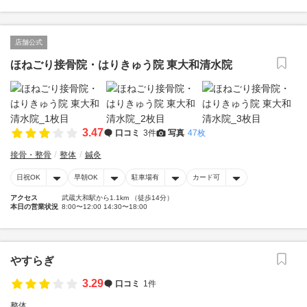
店舗公式
ほねごり接骨院・はりきゅう院 東大和清水院
3.47
口コミ
3件
写真
47枚
接骨・整骨
整体
鍼灸
日祝OK
早朝OK
駐車場有
カード可
アクセス
武蔵大和駅から1.1km （徒歩14分）
本日の営業状況
8:00〜12:00 14:30〜18:00
やすらぎ
3.29
口コミ
1件
整体