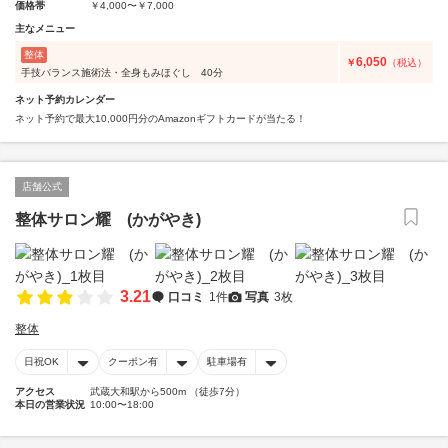
価格帯
￥4,000〜￥7,000
主なメニュー
整体
6,050
￥
（税込）
手技バランス施術法・全身もみほぐし 40分
ネット予約カレンダー
ネット予約で最大10,000円分のAmazonギフトカードが当たる！
店舗公式
整体サロン耀 (かがやき)
3.21
口コミ
1件
写真
3枚
整体
日祝OK
クーポン有
駐車場有
アクセス
武蔵大和駅から500m （徒歩7分）
本日の営業状況
10:00〜18:00