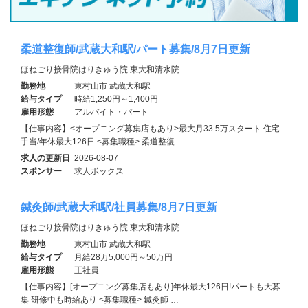
柔道整復師/武蔵大和駅/パート募集/8月7日更新
ほねごり接骨院はりきゅう院 東大和清水院
勤務地
東村山市 武蔵大和駅
給与タイプ
時給1,250円～1,400円
雇用形態
アルバイト・パート
【仕事内容】<オープニング募集店もあり>最大月33.5万スタート 住宅
手当/年休最大126日 <募集職種> 柔道整復…
求人の更新日
2026-08-07
スポンサー
求人ボックス
鍼灸師/武蔵大和駅/社員募集/8月7日更新
ほねごり接骨院はりきゅう院 東大和清水院
勤務地
東村山市 武蔵大和駅
給与タイプ
月給28万5,000円～50万円
雇用形態
正社員
【仕事内容】[オープニング募集店もあり]年休最大126日!パートも大募
集 研修中も時給あり <募集職種> 鍼灸師 …