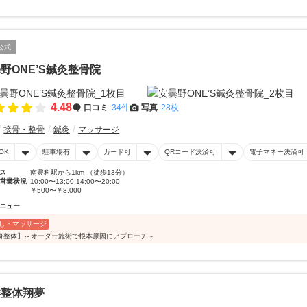
公式
野ONE’S鍼灸整骨院
4.48
口コミ
34件
写真
28枚
接骨・整骨
鍼灸
マッサージ
OK
駐車場有
カード可
QRコード決済可
電子マネー決済可
ス
南豊科駅から1km （徒歩13分）
営業状況
10:00〜13:00 14:00〜20:00
￥500〜￥8,000
ニュー
し・マッサージ
身整体】～オーダー施術で根本原因にアプローチ～
洋整体翔夢