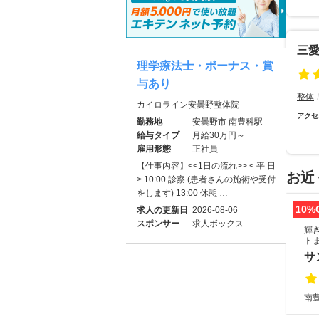
三
理学療法士・ボーナス・賞
与あり
整体
カイロライン安曇野整体院
アクセ
勤務地
安曇野市 南豊科駅
給与タイプ
月給30万円～
雇用形態
正社員
【仕事内容】<<1日の流れ>> < 平 日
お近
> 10:00 診察 (患者さんの施術や受付
をします) 13:00 休憩 …
10%
求人の更新日
2026-08-06
スポンサー
求人ボックス
輝
ト
サ
南豊