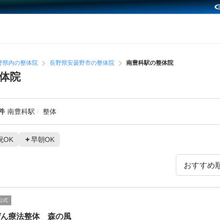
野県内の整体院
長野県安曇野市の整体院
南豊科駅の整体院
体院
件
南豊科駅
整体
祝OK
早朝OK
公式
ぜん療法整体 森の風