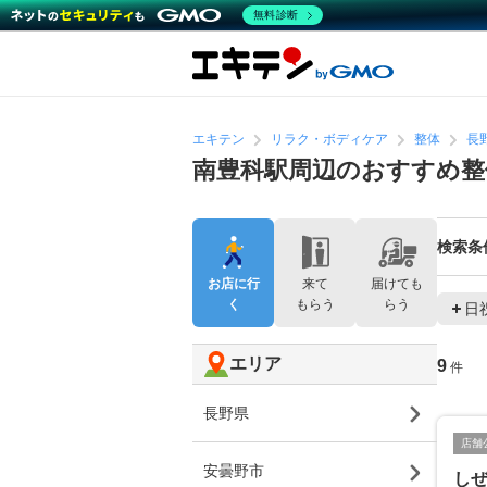
無料診断
エキテン
リラク・ボディケア
整体
長
南豊科駅周辺のおすすめ整
検索条
お店に行
来て
届けても
く
もらう
らう
日
エリア
9
件
長野県
店舗
安曇野市
し