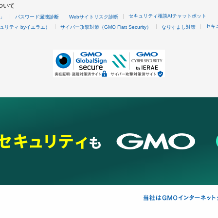
ついて
セキュリティ相談AIチャットボット
4」
パスワード漏洩診断
Webサイトリスク診断
セキ
ュリティ byイエラエ）
サイバー攻撃対策（GMO Flatt Security）
なりすまし対策