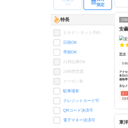
指定
8/9
特長
店舗
安曇
エキテン ネット予約
日祝OK
早朝OK
整体
21時以降OK
日祝
24時間営業
アクセ
本日の
価格帯
クーポン有
主なメ
駐車場有
ほぐ
【全
クレジットカード可
QRコード決済可
電子マネー決済可
東