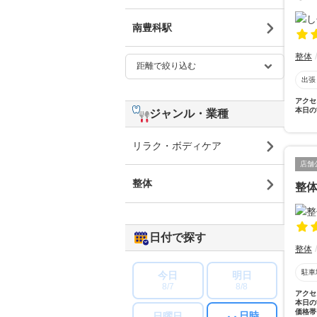
南豊科駅
整体
出張
アクセ
本日の
ジャンル・業種
リラク・ボディケア
店舗
整体
整
日付で探す
整体
駐車
今日
明日
8/7
8/8
アクセ
本日の
価格帯
日時
日曜日