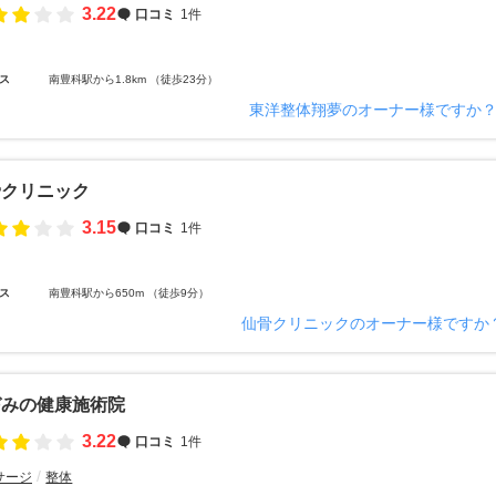
3.22
口コミ
1件
ス
南豊科駅から1.8km （徒歩23分）
東洋整体翔夢のオーナー様ですか
骨クリニック
3.15
口コミ
1件
ス
南豊科駅から650m （徒歩9分）
仙骨クリニックのオーナー様ですか
づみの健康施術院
3.22
口コミ
1件
サージ
整体