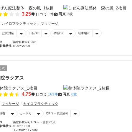
3.25
口コミ
1件
写真
3枚
カイロプラクティック
マッサージ
・訪問対応
日祝OK
早朝OK
駐車場有
ス
南豊科駅から2km
営業状況
8:00〜20:00
公式
体院ラクアス
4.75
口コミ
163件
写真
8枚
マッサージ
カイロプラクティック
場有
カード可
QRコード決済可
ス
南豊科駅から1.7km （徒歩22分）
営業状況
9:00〜19:00
￥3,500〜￥7,000