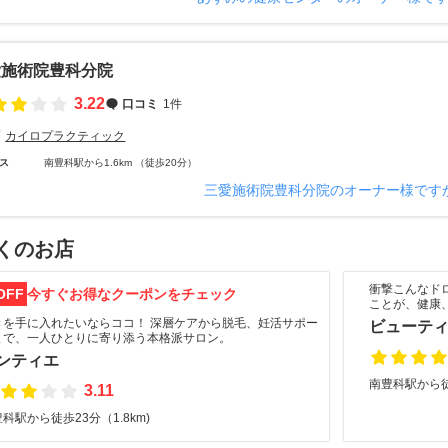
愛施術院豊科分院
3.22
口コミ
1件
カイロプラクティック
ス
南豊科駅から1.6km （徒歩20分）
三愛施術院豊科分院のオーナー様です
くのお店
衝撃こんなド
OFF
今すぐお得なクーポンをチェック
ことが、健康
きを手に入れたいならココ！ 深層ケアから脱毛、妊活サポー
ビューティ
まで、一人ひとりに寄り添う本格派サロン。
ンティエ
南豊科駅から徒
3.11
科駅から徒歩23分（1.8km)