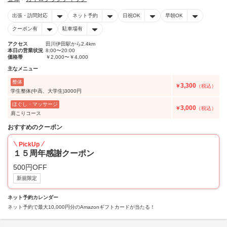
出張・訪問対応
ネット予約
日祝OK
早朝OK
クーポン有
駐車場有
アクセス
田川伊田駅から2.4km
本日の営業状況
8:00〜20:00
価格帯
￥2,000〜￥4,000
主なメニュー
整体
3,300
￥
（税込）
学生整体(中高、大学生)3000円
ほぐし・マッサージ
3,000
￥
（税込）
肩こりコース
おすすめのクーポン
PickUp
１５周年感謝クーポン
500円OFF
新規限定
ネット予約カレンダー
ネット予約で最大10,000円分のAmazonギフトカードが当たる！