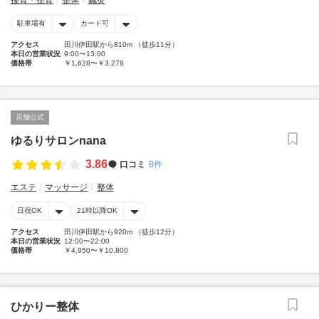
接骨・整骨
整体
鍼灸
駐車場有
カード可
アクセス
田川伊田駅から810m （徒歩11分）
本日の営業状況
9:00〜13:00
価格帯
￥1,628〜￥3,278
店舗公式
ゆるりサロンnana
3.86
口コミ
8件
エステ
マッサージ
整体
日祝OK
21時以降OK
アクセス
田川伊田駅から920m （徒歩12分）
本日の営業状況
12:00〜22:00
価格帯
￥4,950〜￥10,800
ひかりー整体