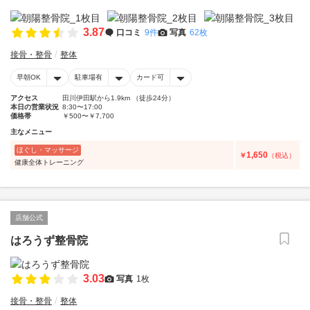
3.87
口コミ
9件
写真
62枚
接骨・整骨
整体
早朝OK
駐車場有
カード可
アクセス
田川伊田駅から1.9km （徒歩24分）
本日の営業状況
8:30〜17:00
価格帯
￥500〜￥7,700
主なメニュー
ほぐし・マッサージ
1,650
￥
（税込）
健康全体トレーニング
店舗公式
はろうず整骨院
3.03
写真
1枚
接骨・整骨
整体