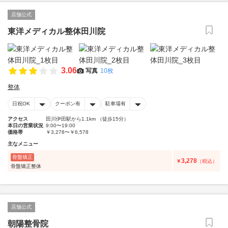
店舗公式
東洋メディカル整体田川院
3.06
写真
10枚
整体
日祝OK
クーポン有
駐車場有
アクセス
田川伊田駅から1.1km （徒歩15分）
本日の営業状況
9:00〜19:00
価格帯
￥3,278〜￥6,578
主なメニュー
骨盤矯正
3,278
￥
（税込）
骨盤矯正整体
店舗公式
朝陽整骨院