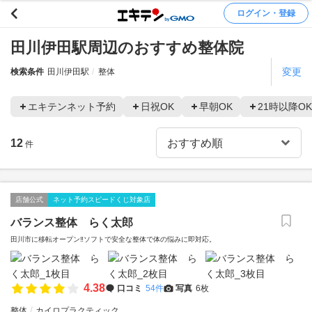
ログイン・登録
田川伊田駅周辺のおすすめ整体院
変更
検索条件
田川伊田駅
整体
エキテンネット予約
日祝OK
早朝OK
21時以降OK
12
件
店舗公式
ネット予約スピードくじ対象店
バランス整体 らく太郎
田川市に移転オープン‼️ソフトで安全な整体で体の悩みに即対応。
4.38
口コミ
54件
写真
6枚
整体
カイロプラクティック