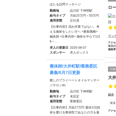
ほたる訪問マッサージ
ロ
勤務地
品川区 下神明駅
給与タイプ
月給25万円～50万円
雇用形態
正社員
【仕事内容】流れ作業ではない。考
える施術をしたい方へ <募集職種>
マッ
鍼灸師 <仕事内容> 施術を中心で1日
8～…
アクセ
本日の
求人の更新日
2026-08-07
価格帯
スポンサー
求人ボックス
整体師/大井町駅/業務委託
店舗
募集/8月7日更新
大
癒しのプライベートオイルマッサー
ジサロンito
勤務地
品川区 下神明駅
鍼灸
給与タイプ
未設定
雇用形態
業務委託
配達
【仕事内容】月給27万円 週休2日|技
アクセ
術を磨ける整体院であなたの力を最