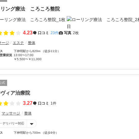
ーリング療法 ころころ整院
4.23
口コミ
23件
写真
2枚
サージ
エステ
整体
ス
下神明駅から820m （徒歩11分）
営業状況
13:00〜17:00
￥5,500〜￥11,000
公式
井ヴィア治療院
3.27
口コミ
1件
マッサージ
整体
・デリバリー対応
ス
下神明駅から700m （徒歩9分）