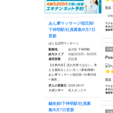
整体
日祝
あん摩マッサージ指圧師/
アクセ
本日の
下神明駅/社員募集/8月7日
価格帯
更新
ほたる訪問マッサージ
勤務地
品川区 下神明駅
店舗
給与タイプ
月給25万円～50万円
Pu
雇用形態
正社員
【仕事内容】流れ作業ではない。考
える施術をしたい方へ <募集職種>
あん摩マッサージ指圧師 <仕事内容
> 施術…
整体
求人の更新日
2026-08-07
アクセ
本日の
スポンサー
求人ボックス
価格帯
鍼灸師/下神明駅/社員募
集/8月7日更新
店舗