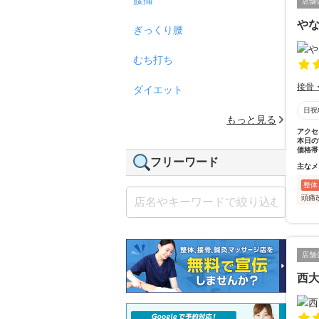
店舗
や
ぎっくり腰
むち打ち
接骨
ダイエット
日祝
もっと見る
アクセ
本日の
価格帯
フリーワード
主なメ
整体
頭痛
店舗
西