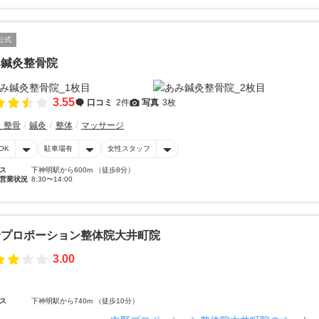
公式
み鍼灸整骨院
3.55
口コミ
2件
写真
3枚
・整骨
鍼灸
整体
マッサージ
OK
駐車場有
女性スタッフ
ス
下神明駅から600m （徒歩8分）
営業状況
8:30〜14:00
野プロポーション整体院大井町院
3.00
ス
下神明駅から740m （徒歩10分）