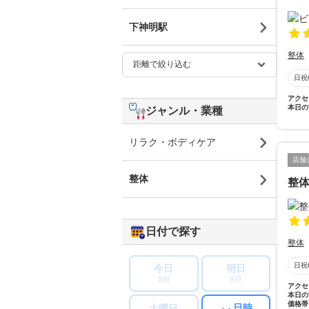
下神明駅
整体
日祝
アクセ
本日の
ジャンル・業種
リラク・ボディケア
店舗
整体
整体
日付で探す
整体
日祝
今日
明日
8/8
8/9
アクセ
本日の
価格帯
日時
土曜日