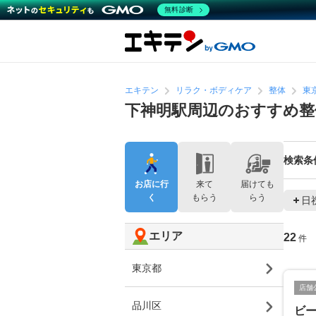
無料診断
エキテン
リラク・ボディケア
整体
東
下神明駅周辺のおすすめ整
検索条
お店に行
来て
届けても
く
もらう
らう
日
エリア
22
件
東京都
店舗
品川区
ビ