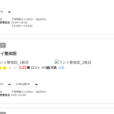
OK
ス
下神明駅から340m （徒歩5分）
営業状況
10:00〜18:00
￥6,000〜￥6,600
公式
ジイ整体院
3.22
口コミ
3件
写真
10枚
OK
21時以降OK
ス
下神明駅から480m （徒歩6分）
営業状況
9:00〜23:00