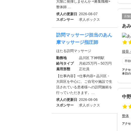
大限に発揮しませんか <募集職種>
整体師 …
求人の更新日
2026-08-07
店舗
スポンサー
求人ボックス
あ
訪問マッサージ担当のあん
摩マッサージ指圧師
ほたる訪問マッサージ
接骨
勤務地
品川区 下神明駅
早朝
給与タイプ
月給25万円～50万円
雇用形態
正社員
アクセ
本日の
【仕事内容】<仕事内容> 品川区・
大田区を中心に、ご自宅や施設で生
活されている患者様への訪問施術を
行っていただきます。…
中
求人の更新日
2026-08-06
スポンサー
求人ボックス
整体
アクセ