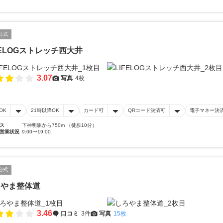
公式
FELOGストレッチ西大井
3.07
写真
4枚
OK
21時以降OK
カード可
QRコード決済可
電子マネー決
ス
下神明駅から750m （徒歩10分）
営業状況
9:00〜19:00
公式
ろやま整体道
3.46
口コミ
3件
写真
15枚