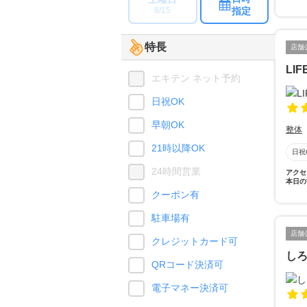
指定
8/15
特長
店舗
LI
エキテン ネット予約
日祝OK
早朝OK
整体
21時以降OK
日祝
24時間営業
アクセ
本日の
クーポン有
駐車場有
店舗
クレジットカード可
し
QRコード決済可
電子マネー決済可