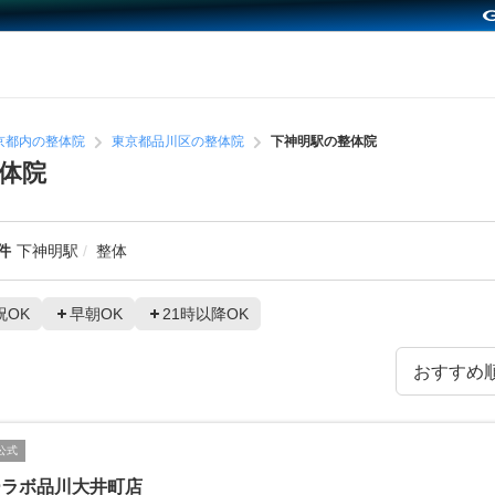
京都内の整体院
東京都品川区の整体院
下神明駅の整体院
体院
件
下神明駅
整体
祝OK
早朝OK
21時以降OK
公式
ーラボ品川大井町店