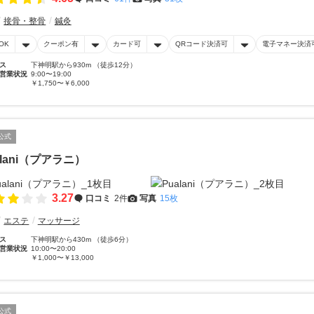
接骨・整骨
鍼灸
OK
クーポン有
カード可
QRコード決済可
電子マネー決済
ス
下神明駅から930m （徒歩12分）
営業状況
9:00〜19:00
￥1,750〜￥6,000
公式
alani（プアラニ）
3.27
口コミ
2件
写真
15枚
エステ
マッサージ
ス
下神明駅から430m （徒歩6分）
営業状況
10:00〜20:00
￥1,000〜￥13,000
公式