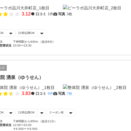
3.12
口コミ
1件
写真
3枚
OK
21時以降OK
ス
下神明駅から630m （徒歩8分）
営業状況
10:00〜23:30
公式
院 湧泉（ゆうせん）
3.83
口コミ
9件
写真
7枚
OK
21時以降OK
クーポン有
ス
下神明駅から850m （徒歩11分）
営業状況
12:00〜22:00
￥6,500〜￥9,500