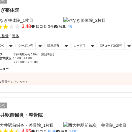
公式
なぎ整体院
3.48
口コミ
3件
写真
7枚
・整骨
整体
OK
クーポン有
駐車場有
カード可
QRコード決済可
ス
下神明駅から630m （徒歩8分）
営業状況
10:00〜21:00
￥2,000〜￥50,000
ニュー
改善日だまりショット
公式
大井駅前鍼灸・整骨院
4.65
口コミ
61件
写真
31枚