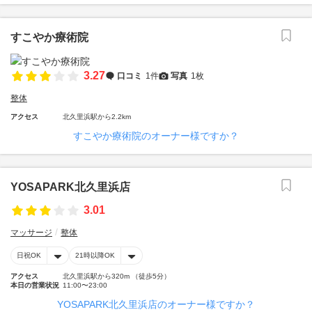
すこやか療術院
3.27
口コミ
1件
写真
1枚
整体
アクセス
北久里浜駅から2.2km
すこやか療術院のオーナー様ですか？
YOSAPARK北久里浜店
3.01
マッサージ
整体
日祝OK
21時以降OK
アクセス
北久里浜駅から320m （徒歩5分）
本日の営業状況
11:00〜23:00
YOSAPARK北久里浜店のオーナー様ですか？