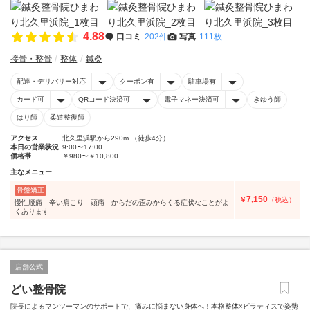
4.88
口コミ
202件
写真
111枚
接骨・整骨
整体
鍼灸
配達・デリバリー対応
クーポン有
駐車場有
カード可
QRコード決済可
電子マネー決済可
きゆう師
はり師
柔道整復師
アクセス
北久里浜駅から290m （徒歩4分）
本日の営業状況
9:00〜17:00
価格帯
￥980〜￥10,800
主なメニュー
骨盤矯正
7,150
￥
（税込）
慢性腰痛 辛い肩こり 頭痛 からだの歪みからくる症状なことがよ
くあります
店舗公式
どい整骨院
院長によるマンツーマンのサポートで、痛みに悩まない身体へ！本格整体×ピラティスで姿勢