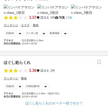
3.37
口コミ
2件
写真
12枚
マッサージ
エステ
整体
日祝OK
クーポン有
駐車場有
アクセス
北久里浜駅から2km
本日の営業状況
10:00〜18:00
ほぐし処らくれ
3.36
口コミ
2件
マッサージ
整体
日祝OK
21時以降OK
アクセス
北久里浜駅から1.3km （徒歩17分）
本日の営業状況
10:00〜25:00
ほぐし処らくれのオーナー様ですか？