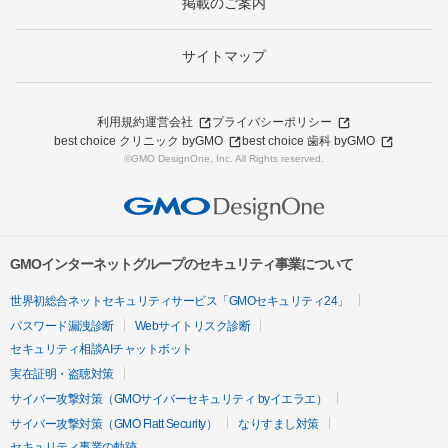
掲載のご案内
サイトマップ
利用規約
運営会社
プライバシーポリシー
best choice クリニック byGMO
best choice 歯科 byGMO
©GMO DesignOne, Inc. All Rights reserved.
GMOインターネットグループのセキュリティ事業について
世界初総合ネットセキュリティサービス「GMOセキュリティ24」
パスワード漏洩診断
Webサイトリスク診断
セキュリティ相談AIチャットボット
実在証明・盗聴対策
サイバー攻撃対策（GMOサイバーセキュリティ byイエラエ）
サイバー攻撃対策（GMO Flatt Security）
なりすまし対策
セキュリティ事業の軌跡