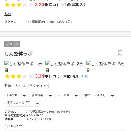
3.24
口コミ
1件
写真
2枚
整体
アクセス
北久里浜駅から830m （徒歩11分）
店舗公式
しん整体ラボ
3.34
口コミ
1件
写真
10枚
整体
カイロプラクティック
日祝OK
駐車場有
カード可
QRコード決済可
電子マネー決済可
アクセス
北久里浜駅から580m （徒歩8分）
本日の営業状況
9:00〜19:00
価格帯
￥7,700〜￥11,000
主なメニュー