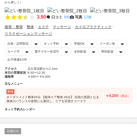
から美しく♪
3.90
口コミ
8件
写真
12枚
接骨・整骨
整体
エステ
マッサージ
カイロプラクティック
リラクゼーションマッサージ
出張・訪問対応
ネット予約
早朝OK
クーポン有
カード可
電子マネー決済可
女性歓迎
男性歓迎
お子様連れOK
アクセス
北久里浜駅から2.1km
本日の営業状況
8:30〜12:30
価格帯
￥300〜￥6,300
主なメニュー
整体
4,200
￥
（税込）
オーダーメイド整体45分 【根本ケア整体 45分】 症状の原因となる
身体のバランスや姿勢にも着目し、ケアを目指すコースで
ネット予約カレンダー
店舗公式