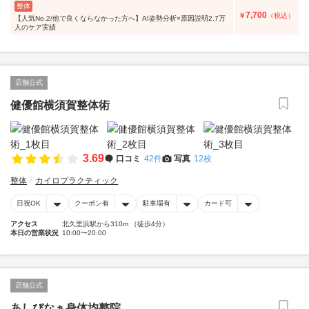
整体
7,700
￥
（税込）
【人気No.2/他で良くならなかった方へ】AI姿勢分析×原因説明2.7万
人のケア実績
店舗公式
健優館横須賀整体術
3.69
口コミ
42件
写真
12枚
整体
カイロプラクティック
日祝OK
クーポン有
駐車場有
カード可
アクセス
北久里浜駅から310m （徒歩4分）
本日の営業状況
10:00〜20:00
店舗公式
あしびなぁ身体均整院