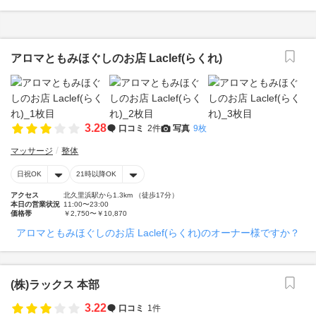
アロマともみほぐしのお店 Laclef(らくれ)
3.28
口コミ
2件
写真
9枚
マッサージ
整体
日祝OK
21時以降OK
アクセス
北久里浜駅から1.3km （徒歩17分）
本日の営業状況
11:00〜23:00
価格帯
￥2,750〜￥10,870
アロマともみほぐしのお店 Laclef(らくれ)のオーナー様ですか？
(株)ラックス 本部
3.22
口コミ
1件