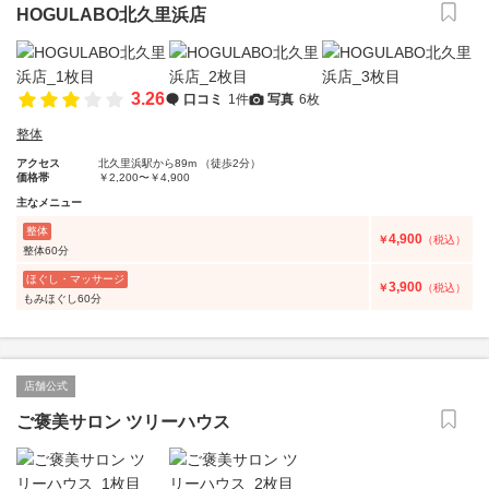
HOGULABO北久里浜店
3.26
口コミ
1件
写真
6枚
整体
アクセス
北久里浜駅から89m （徒歩2分）
価格帯
￥2,200〜￥4,900
主なメニュー
整体
4,900
￥
（税込）
整体60分
ほぐし・マッサージ
3,900
￥
（税込）
もみほぐし60分
店舗公式
ご褒美サロン ツリーハウス