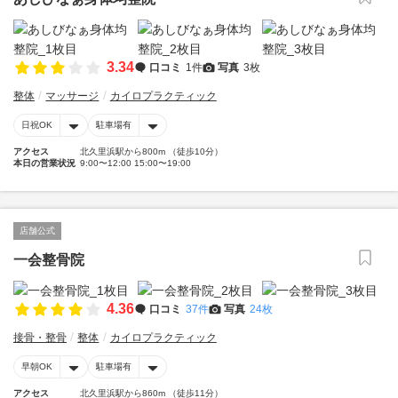
3.34
口コミ
1件
写真
3枚
整体
マッサージ
カイロプラクティック
日祝OK
駐車場有
アクセス
北久里浜駅から800m （徒歩10分）
本日の営業状況
9:00〜12:00 15:00〜19:00
店舗公式
一会整骨院
4.36
口コミ
37件
写真
24枚
接骨・整骨
整体
カイロプラクティック
早朝OK
駐車場有
アクセス
北久里浜駅から860m （徒歩11分）