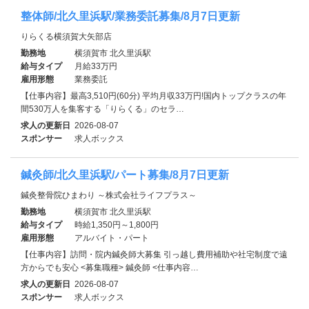
整体師/北久里浜駅/業務委託募集/8月7日更新
りらくる横須賀大矢部店
勤務地
横須賀市 北久里浜駅
給与タイプ
月給33万円
雇用形態
業務委託
【仕事内容】最高3,510円(60分) 平均月収33万円!国内トップクラスの年
間530万人を集客する「りらくる」のセラ…
求人の更新日
2026-08-07
スポンサー
求人ボックス
鍼灸師/北久里浜駅/パート募集/8月7日更新
鍼灸整骨院ひまわり ～株式会社ライフプラス～
勤務地
横須賀市 北久里浜駅
給与タイプ
時給1,350円～1,800円
雇用形態
アルバイト・パート
【仕事内容】訪問・院内鍼灸師大募集 引っ越し費用補助や社宅制度で遠
方からでも安心 <募集職種> 鍼灸師 <仕事内容…
求人の更新日
2026-08-07
スポンサー
求人ボックス