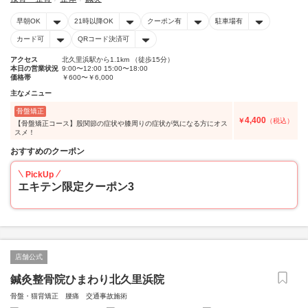
早朝OK
21時以降OK
クーポン有
駐車場有
カード可
QRコード決済可
アクセス
北久里浜駅から1.1km （徒歩15分）
本日の営業状況
9:00〜12:00 15:00〜18:00
価格帯
￥600〜￥6,000
主なメニュー
骨盤矯正
4,400
￥
（税込）
【骨盤矯正コース】股関節の症状や膝周りの症状が気になる方にオス
スメ！
おすすめのクーポン
PickUp
エキテン限定クーポン3
店舗公式
鍼灸整骨院ひまわり北久里浜院
骨盤・猫背矯正 腰痛 交通事故施術