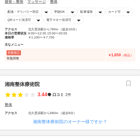
接骨・整骨
マッサージ
整体
配達・デリバリー対応
早朝OK
駐車場有
カード可
QRコード決済可
電子マネー決済可
アクセス
北久里浜駅から780m （徒歩10分）
本日の営業状況
9:00〜12:30 15:00〜20:00
価格帯
￥1,100〜￥7,700
主なメニュー
骨盤矯正
1,650
￥
（税込）
骨盤調整
湘南整体療術院
3.44
口コミ
2件
整体
アクセス
北久里浜駅から680m （徒歩9分）
湘南整体療術院のオーナー様ですか？