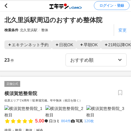
ログイン・登録
北久里浜駅周辺のおすすめ整体院
変更
検索条件
北久里浜駅
整体
エキテンネット予約
日祝OK
早朝OK
21時以降OK
23
件
店舗公式
横須賀悠整骨院
佐原エリアで4周年！駐車場完備。年中無休（祝日を除く）
5.00
口コミ
864件
写真
120枚
接骨・整骨
整体
鍼灸