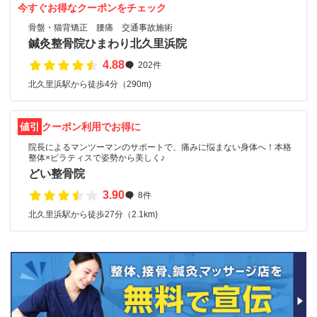
今すぐお得なクーポンをチェック
骨盤・猫背矯正 腰痛 交通事故施術
鍼灸整骨院ひまわり北久里浜院
4.88
202件
北久里浜駅から徒歩4分（290m)
値引
クーポン利用でお得に
院長によるマンツーマンのサポートで、痛みに悩まない身体へ！本格
整体×ピラティスで姿勢から美しく♪
どい整骨院
3.90
8件
北久里浜駅から徒歩27分（2.1km)