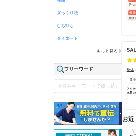
足つ
ぎっくり腰
骨盤
産後
むち打ち
ダイエット
SA
もっと見る
フリーワード
整体
日祝
アクセ
本日の
お近
『
せ