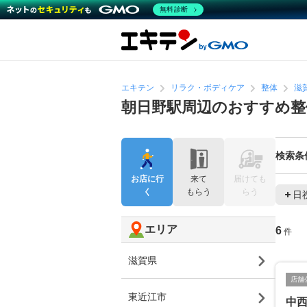
無料診断
エキテン
リラク・ボディケア
整体
滋
朝日野駅周辺のおすすめ整
検索条
お店に行
来て
届けても
く
もらう
らう
日
エリア
6
件
滋賀県
店舗
東近江市
中