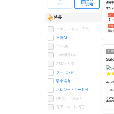
価格帯
指定
8/15
主なメ
ほぐ
特長
【マ
骨盤
エキテン ネット予約
骨盤
日祝OK
早朝OK
店舗
21時以降OK
Sal
24時間営業
クーポン有
駐車場有
エス
クレジットカード可
日祝
QRコード決済可
アクセ
本日の
電子マネー決済可