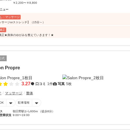
￥2,200〜￥8,800
ニュー
し・マッサージ
ッサージorストレッチ】（15分～）
矯正
矯正★身体のゆがみを整えていきます！★
公式
on Propre
3.27
口コミ
1件
写真
5枚
テ
マッサージ
整体
OK
駐車場有
ス
朝日野駅から600m （徒歩8分）
営業状況
9:00〜19:00