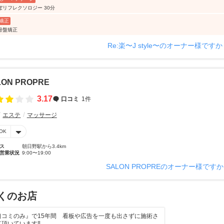
ぼリフレクソロジー 30分
矯正
骨盤矯正
Re:楽〜J style〜のオーナー様ですか
LON PROPRE
3.17
口コミ
1件
エステ
マッサージ
OK
ス
朝日野駅から3.4km
営業状況
9:00〜19:00
SALON PROPREのオーナー様です
くのお店
口コミのみ』で15年間 看板や広告を一度も出さずに施術さ
て頂いています‼