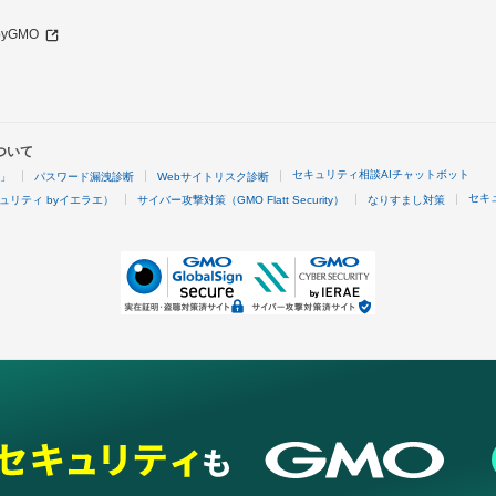
 byGMO
ついて
セキュリティ相談AIチャットボット
4」
パスワード漏洩診断
Webサイトリスク診断
セキ
ュリティ byイエラエ）
サイバー攻撃対策（GMO Flatt Security）
なりすまし対策