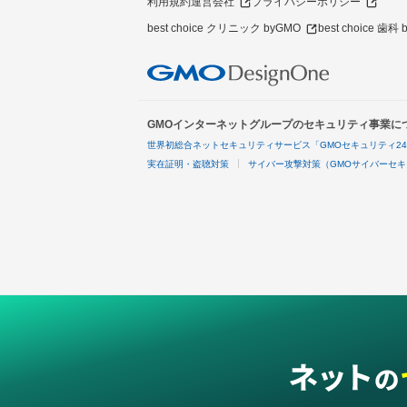
利用規約
運営会社
プライバシーポリシー
best choice クリニック byGMO
best choice 歯科
GMOインターネットグループのセキュリティ事業に
世界初総合ネットセキュリティサービス「GMOセキュリティ2
実在証明・盗聴対策
サイバー攻撃対策（GMOサイバーセキ