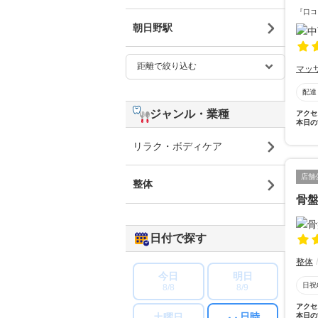
『口コ
朝日野駅
マッ
配達
ジャンル・業種
アクセ
本日の
リラク・ボディケア
店舗
整体
骨
日付で探す
整体
今日
明日
日祝
8/8
8/9
アクセ
日時
本日の
土曜日