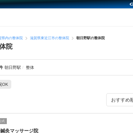
賀県内の整体院
滋賀県東近江市の整体院
朝日野駅の整体院
体院
件
朝日野駅
整体
祝OK
公式
西鍼灸マッサージ院