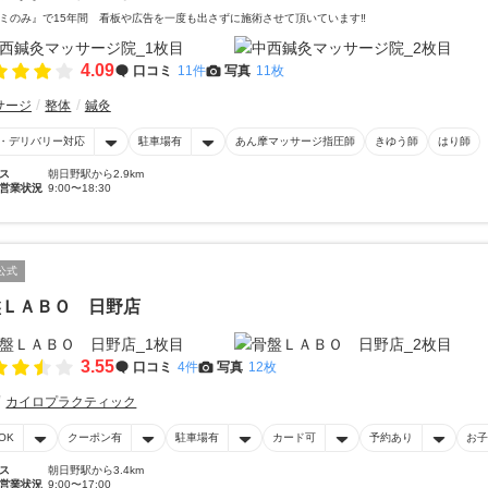
ミのみ』で15年間 看板や広告を一度も出さずに施術させて頂いています‼
4.09
口コミ
11件
写真
11枚
サージ
整体
鍼灸
・デリバリー対応
駐車場有
あん摩マッサージ指圧師
きゆう師
はり師
ス
朝日野駅から2.9km
営業状況
9:00〜18:30
公式
盤ＬＡＢＯ 日野店
3.55
口コミ
4件
写真
12枚
カイロプラクティック
OK
クーポン有
駐車場有
カード可
予約あり
お子
ス
朝日野駅から3.4km
営業状況
9:00〜17:00