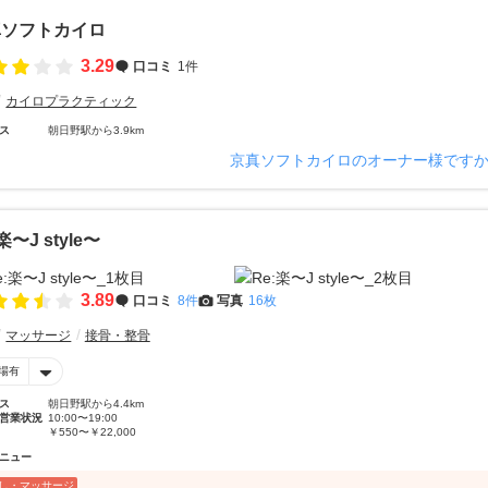
真ソフトカイロ
3.29
口コミ
1件
カイロプラクティック
ス
朝日野駅から3.9km
京真ソフトカイロのオーナー様です
楽〜J style〜
3.89
口コミ
8件
写真
16枚
マッサージ
接骨・整骨
場有
ス
朝日野駅から4.4km
営業状況
10:00〜19:00
￥550〜￥22,000
ニュー
し・マッサージ