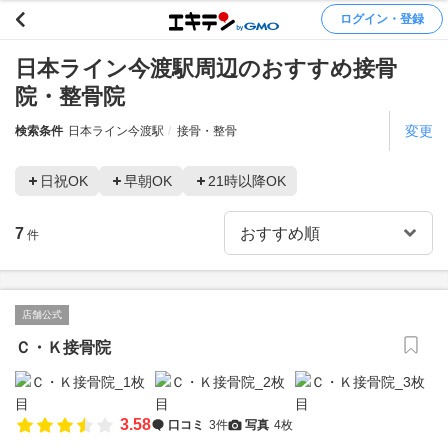
ログイン・登録
日本ライン今渡駅周辺のおすすめ接骨
院・整骨院
変更
検索条件
日本ライン今渡駅
接骨・整骨
日祝OK
早朝OK
21時以降OK
7
件
店舗公式
Ｃ・Ｋ接骨院
3.58
口コミ
3件
写真
4枚