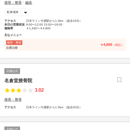
接骨・整骨
鍼灸
駐車場有
アクセス
日本ライン今渡駅から1.3km （徒歩16分）
本日の営業状況
9:00〜12:00 15:00〜19:00
価格帯
￥1,430〜￥4,800
主なメニュー
接骨・整骨
4,800
￥
（税込）
自費治療
店舗公式
名倉堂接骨院
3.02
接骨・整骨
アクセス
日本ライン今渡駅から1.5km （徒歩20分）
店舗公式