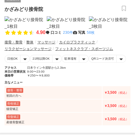
かざみどり接骨院
4.90
口コミ
230件
写真
58枚
接骨・整骨
整体
マッサージ
カイロプラクティック
リラクゼーションマッサージ
フィットネスクラブ・スポーツジム
日祝OK
21時以降OK
駐車場有
QRコード決済可
アクセス
日本ライン今渡駅から2.3km
本日の営業状況
9:00〜23:00
価格帯
￥250〜￥8,800
主なメニュー
接骨・整骨
3,500
￥
（税込）
初回の方へ
骨格矯正
3,500
￥
（税込）
猫背矯正
骨盤矯正
3,500
￥
（税込）
産後骨盤矯正