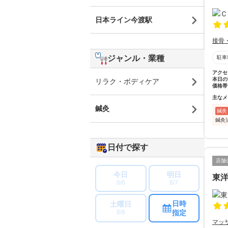
日本ライン今渡駅
接骨
ジャンル・業種
駐車
アクセ
本日の
リラク・ボディケア
価格帯
主なメ
鍼灸
鍼灸
鍼灸
日付で探す
店舗
今日
明日
東
8/6
8/7
日時
土曜日
指定
8/8
マッ