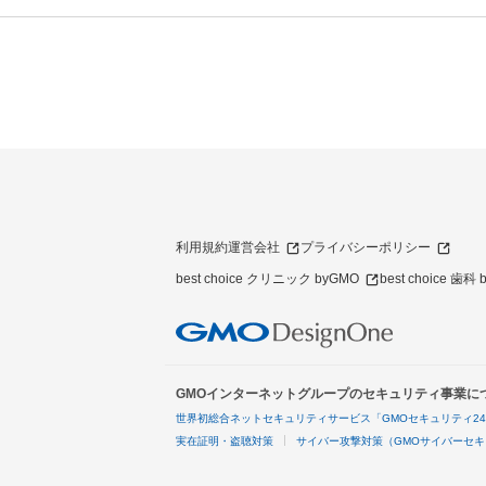
利用規約
運営会社
プライバシーポリシー
best choice クリニック byGMO
best choice 歯科
GMOインターネットグループのセキュリティ事業に
世界初総合ネットセキュリティサービス「GMOセキュリティ2
実在証明・盗聴対策
サイバー攻撃対策（GMOサイバーセキ