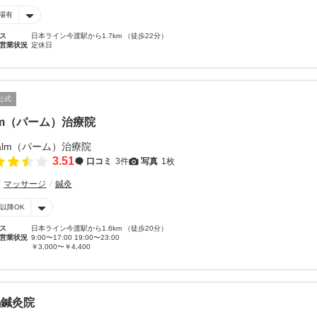
場有
ス
日本ライン今渡駅から1.7km （徒歩22分）
営業状況
定休日
公式
lm（パーム）治療院
3.51
口コミ
3件
写真
1枚
マッサージ
鍼灸
時以降OK
ス
日本ライン今渡駅から1.6km （徒歩20分）
営業状況
9:00〜17:00 19:00〜23:00
￥3,000〜￥4,400
嶋鍼灸院