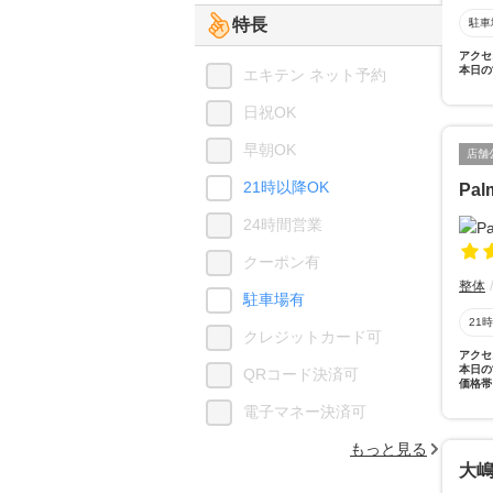
特長
駐車
アクセ
本日の
エキテン ネット予約
日祝OK
早朝OK
店舗
21時以降OK
Pa
24時間営業
クーポン有
整体
駐車場有
21
クレジットカード可
アクセ
本日の
QRコード決済可
価格帯
電子マネー決済可
もっと見る
大