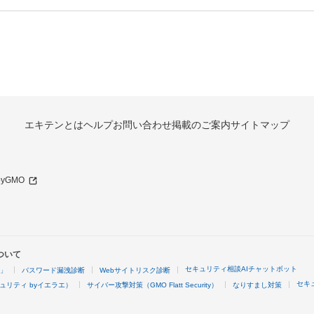
エキテンとは
ヘルプ
お問い合わせ
掲載のご案内
サイトマップ
 byGMO
ついて
セキュリティ相談AIチャットボット
4」
パスワード漏洩診断
Webサイトリスク診断
セキ
ュリティ byイエラエ）
サイバー攻撃対策（GMO Flatt Security）
なりすまし対策