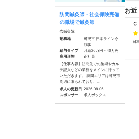
お近
訪問鍼灸師・社会保険完備
の職場で鍼灸師
Ｃ
壱鍼灸院
勤務地
可児市 日本ライン今
日本
渡駅
給与タイプ
月給26万円～40万円
雇用形態
正社員
【仕事内容】訪問先での施術やカル
テ記入などの業務をメインに行って
いただきます。 訪問エリアは可児市
周辺に限られており、…
求人の更新日
2026-08-06
スポンサー
求人ボックス