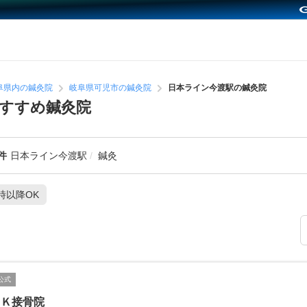
阜県内の鍼灸院
岐阜県可児市の鍼灸院
日本ライン今渡駅の鍼灸院
すすめ鍼灸院
件
日本ライン今渡駅
鍼灸
1時以降OK
公式
・Ｋ接骨院