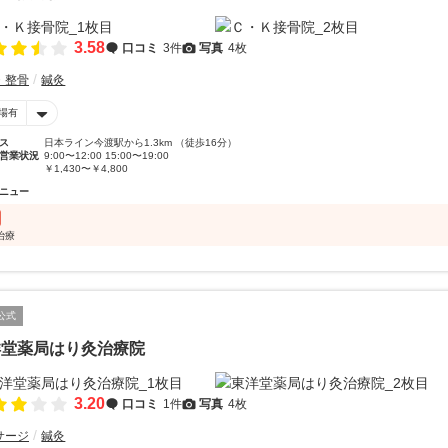
3.58
口コミ
3件
写真
4枚
・整骨
鍼灸
場有
ス
日本ライン今渡駅から1.3km （徒歩16分）
営業状況
9:00〜12:00 15:00〜19:00
￥1,430〜￥4,800
ニュー
治療
公式
洋堂薬局はり灸治療院
3.20
口コミ
1件
写真
4枚
サージ
鍼灸