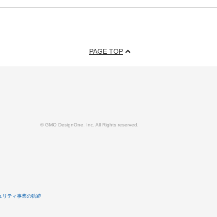
PAGE TOP
© GMO DesignOne, Inc. All Rights reserved.
ュリティ事業の軌跡