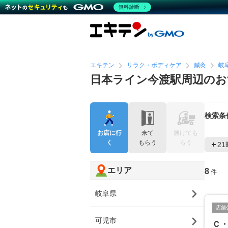
無料診断
エキテン
リラク・ボディケア
鍼灸
岐
日本ライン今渡駅周辺のお
検索条
お店に行
来て
届けても
く
もらう
らう
2
エリア
8
件
岐阜県
店舗
可児市
Ｃ