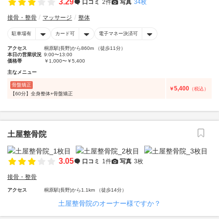
3.29
口コミ
2件
写真
34枚
接骨・整骨
マッサージ
整体
駐車場有
カード可
電子マネー決済可
アクセス
桐原駅(長野)から860m （徒歩11分）
本日の営業状況
9:00〜13:00
価格帯
￥1,000〜￥5,400
主なメニュー
骨盤矯正
5,400
￥
（税込）
【60分】全身整体+骨盤矯正
土屋整骨院
3.05
口コミ
1件
写真
3枚
接骨・整骨
アクセス
桐原駅(長野)から1.1km （徒歩14分）
土屋整骨院のオーナー様ですか？