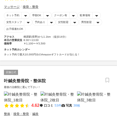
マッサージ
接骨・整骨
ネット予約
早朝OK
クーポン有
駐車場有
女性スタッフ
予約あり
女性歓迎
男性歓迎
お子様連れOK
アクセス
桐原駅(長野)から1.1km （徒歩14分）
本日の営業状況
8:30〜13:00
価格帯
￥1,100〜￥5,500
ネット予約カレンダー
ネット予約で最大10,000円分のAmazonギフトカードが当たる！
店舗公式
叶鍼灸整骨院・整体院
最後の治療院に選んで下さい！
4.62
口コミ
53件
写真
38枚
整体
接骨・整骨
鍼灸