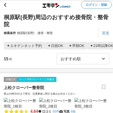
ログイン・登録
桐原駅(長野)周辺のおすすめ接骨院・整骨
院
変更
検索条件
桐原駅(長野)
接骨・整骨
エキテンネット予約
日祝OK
早朝OK
21時以降OK
15
件
店舗公式
ネット予約スピードくじ対象店
上松クローバー整骨院
夜は19時30分まで受付。交通事故に関する痛みお任せください
4.64
口コミ
50件
写真
8枚