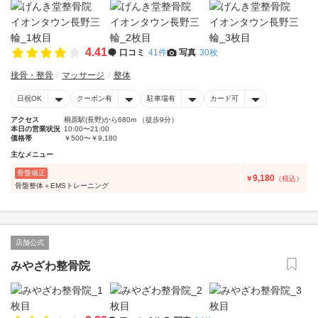
4.41
口コミ
41件
写真
30枚
接骨・整骨
マッサージ
整体
日祝OK
クーポン有
駐車場有
カード可
アクセス
桐原駅(長野)から680m （徒歩9分）
本日の営業状況
10:00〜21:00
価格帯
￥500〜￥9,180
主なメニュー
骨盤矯正
9,180
￥
（税込）
骨盤整体＋EMSトレーニング
店舗公式
みやざわ整骨院