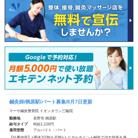
鍼灸師/桐原駅/パート募集/8月7日更新
マーサ鍼灸整骨院 イオンタウン三輪院
勤務地
長野市 桐原駅
給与タイプ
時給1,226円
雇用形態
アルバイト・パート
【仕事内容】<週休3日制も可能>トリガーポイント鍼灸で治す技術を身