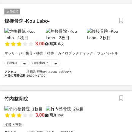
店舗公式
煌接骨院 -Kou Labo-
3.00
写真
6枚
マッサージ
接骨・整骨
整体
カイロプラクティック
フェイシャル
日祝OK
21時以降OK
アクセス
桐原駅(長野)から430m （徒歩6分）
本日の営業状況
10:00〜17:00
竹内整骨院
3.00
写真
2枚
接骨・整骨