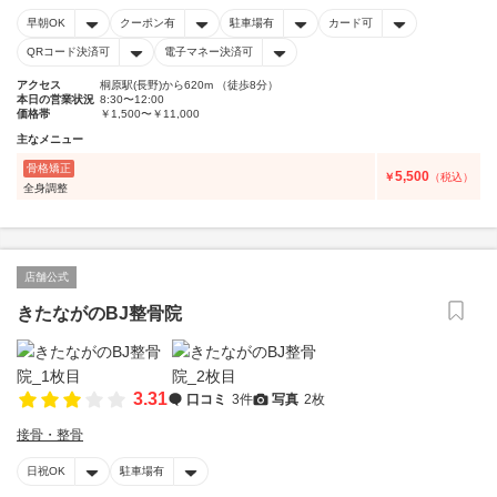
早朝OK
クーポン有
駐車場有
カード可
QRコード決済可
電子マネー決済可
アクセス
桐原駅(長野)から620m （徒歩8分）
本日の営業状況
8:30〜12:00
価格帯
￥1,500〜￥11,000
主なメニュー
骨格矯正
5,500
￥
（税込）
全身調整
店舗公式
きたながのBJ整骨院
3.31
口コミ
3件
写真
2枚
接骨・整骨
日祝OK
駐車場有