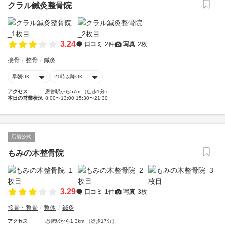
クラル鍼灸整骨院
3.24
口コミ
2件
写真
2枚
接骨・整骨
鍼灸
早朝OK
21時以降OK
アクセス
恩智駅から57m （徒歩1分）
本日の営業状況
8:00〜13:00 15:30〜21:30
店舗公式
もみの木整骨院
3.29
口コミ
1件
写真
3枚
接骨・整骨
整体
鍼灸
アクセス
恩智駅から1.3km （徒歩17分）