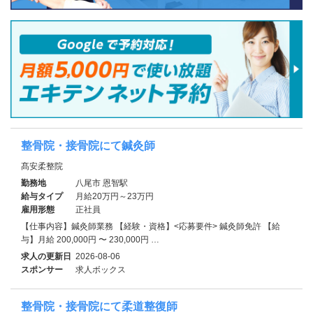
整骨院・接骨院にて鍼灸師
髙安柔整院
勤務地
八尾市 恩智駅
給与タイプ
月給20万円～23万円
雇用形態
正社員
【仕事内容】鍼灸師業務 【経験・資格】<応募要件> 鍼灸師免許 【給
与】月給 200,000円 〜 230,000円 …
求人の更新日
2026-08-06
スポンサー
求人ボックス
整骨院・接骨院にて柔道整復師