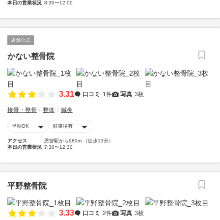
本日の営業状況
8:30〜12:00
店舗公式
かない整骨院
3.31
口コミ
1件
写真
3枚
接骨・整骨
整体
鍼灸
早朝OK
駐車場有
アクセス
恩智駅から980m （徒歩13分）
本日の営業状況
7:30〜12:30
平野整骨院
3.33
口コミ
2件
写真
3枚