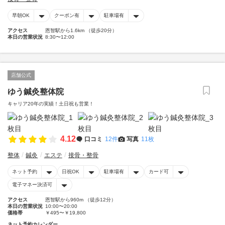
早朝OK
クーポン有
駐車場有
アクセス
恩智駅から1.6km （徒歩20分）
本日の営業状況
8:30〜12:00
店舗公式
ゆう鍼灸整体院
キャリア20年の実績！土日祝も営業！
4.12
口コミ
12件
写真
11枚
整体
鍼灸
エステ
接骨・整骨
ネット予約
日祝OK
駐車場有
カード可
電子マネー決済可
アクセス
恩智駅から960m （徒歩12分）
本日の営業状況
10:00〜20:00
価格帯
￥495〜￥19,800
ネット予約カレンダー