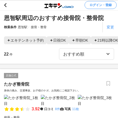
ログイン・登録
恩智駅周辺のおすすめ接骨院・整骨院
変更
検索条件
恩智駅
接骨・整骨
エキテンネット予約
日祝OK
早朝OK
21時以降OK
22
件
店舗公式
たかぎ整骨院
身体の痛み、交通事故、お子様のケガ、お気軽にご相談下さい。
3.92
口コミ
8件
写真
11枚
接骨・整骨