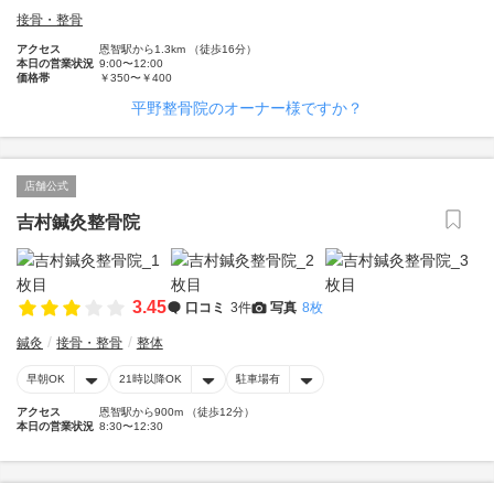
接骨・整骨
アクセス
恩智駅から1.3km （徒歩16分）
本日の営業状況
9:00〜12:00
価格帯
￥350〜￥400
平野整骨院のオーナー様ですか？
店舗公式
吉村鍼灸整骨院
3.45
口コミ
3件
写真
8枚
鍼灸
接骨・整骨
整体
早朝OK
21時以降OK
駐車場有
アクセス
恩智駅から900m （徒歩12分）
本日の営業状況
8:30〜12:30