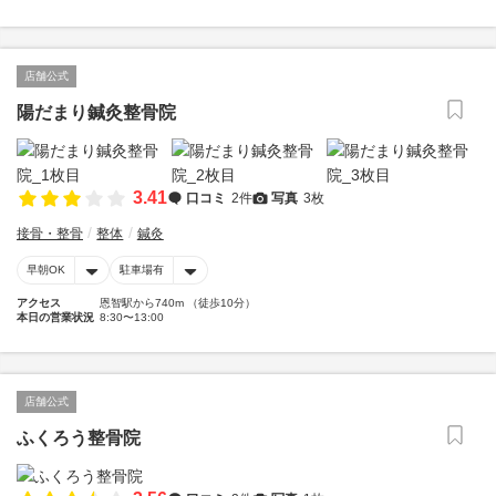
店舗公式
陽だまり鍼灸整骨院
3.41
口コミ
2件
写真
3枚
接骨・整骨
整体
鍼灸
早朝OK
駐車場有
アクセス
恩智駅から740m （徒歩10分）
本日の営業状況
8:30〜13:00
店舗公式
ふくろう整骨院