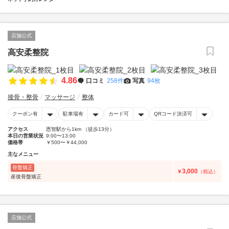
店舗公式
高安柔整院
4.86
口コミ
258件
写真
94枚
接骨・整骨
マッサージ
整体
クーポン有
駐車場有
カード可
QRコード決済可
アクセス
恩智駅から1km （徒歩13分）
本日の営業状況
9:00〜13:00
価格帯
￥500〜￥44,000
主なメニュー
骨盤矯正
3,000
￥
（税込）
産後骨盤矯正
店舗公式