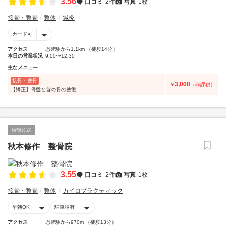
3.56
口コミ
2件
写真
1枚
接骨・整骨
整体
鍼灸
カード可
アクセス
恩智駅から1.1km （徒歩14分）
本日の営業状況
9:00〜12:30
主なメニュー
接骨・整骨
3,000
￥
（非課税）
【矯正】骨盤と首の骨の整復
店舗公式
秋本修作 整骨院
3.55
口コミ
2件
写真
1枚
接骨・整骨
整体
カイロプラクティック
早朝OK
駐車場有
アクセス
恩智駅から970m （徒歩13分）