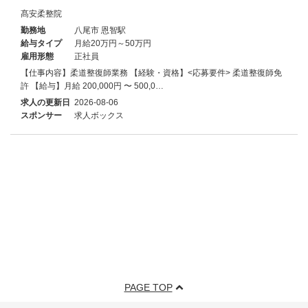
髙安柔整院
勤務地
八尾市 恩智駅
給与タイプ
月給20万円～50万円
雇用形態
正社員
【仕事内容】柔道整復師業務 【経験・資格】<応募要件> 柔道整復師免
許 【給与】月給 200,000円 〜 500,0…
求人の更新日
2026-08-06
スポンサー
求人ボックス
PAGE TOP