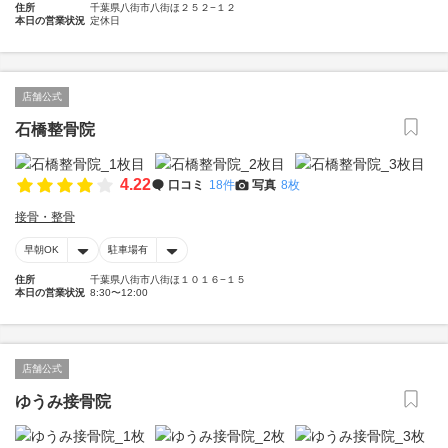
住所
千葉県八街市八街ほ２５２−１２
本日の営業状況
定休日
店舗公式
石橋整骨院
4.22
口コミ
18件
写真
8枚
接骨・整骨
早朝OK
駐車場有
住所
千葉県八街市八街ほ１０１６−１５
本日の営業状況
8:30〜12:00
店舗公式
ゆうみ接骨院