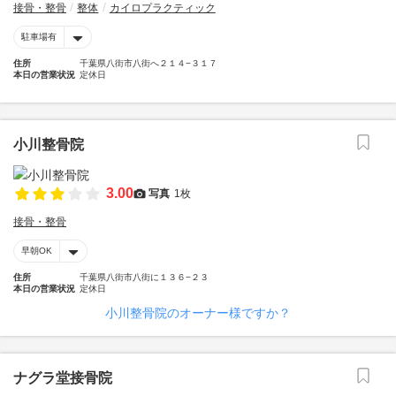
接骨・整骨
整体
カイロプラクティック
駐車場有
住所
千葉県八街市八街へ２１４−３１７
本日の営業状況
定休日
小川整骨院
3.00
写真
1枚
接骨・整骨
早朝OK
住所
千葉県八街市八街に１３６−２３
本日の営業状況
定休日
小川整骨院のオーナー様ですか？
ナグラ堂接骨院