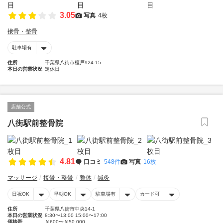
3.05
写真
4枚
接骨・整骨
駐車場有
住所
千葉県八街市榎戸924-15
本日の営業状況
定休日
店舗公式
八街駅前整骨院
4.81
口コミ
548件
写真
16枚
マッサージ
接骨・整骨
整体
鍼灸
日祝OK
早朝OK
駐車場有
カード可
住所
千葉県八街市中央14-1
本日の営業状況
8:30〜13:00 15:00〜17:00
価格帯
￥600〜￥50,000