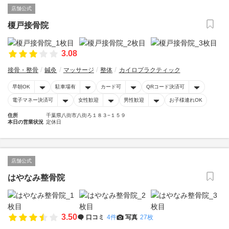
店舗公式
榎戸接骨院
3.08
接骨・整骨
鍼灸
マッサージ
整体
カイロプラクティック
早朝OK
駐車場有
カード可
QRコード決済可
電子マネー決済可
女性歓迎
男性歓迎
お子様連れOK
住所
千葉県八街市八街ろ１８３−１５９
本日の営業状況
定休日
店舗公式
はやなみ整骨院
3.50
口コミ
4件
写真
27枚