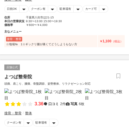
日祝OK
クーポン有
駐車場有
カード可
住所
千葉県八街市ほ21-15
本日の営業状況
9:30〜13:00 15:00〜19:30
価格帯
￥600〜￥4,000
主なメニュー
接骨・整骨
1,100
￥
（税込）
☆地域№ 1☆ギックリ腰が痛くてどうしようもない方
店舗公式
よつば整骨院
頭痛、肩こり、腰痛、骨盤調節、姿勢整体、リラクゼーション対応
3.36
口コミ
2件
写真
6枚
接骨・整骨
整体
クーポン有
駐車場有