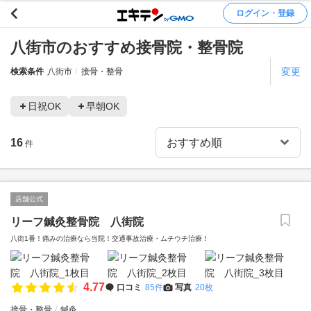
ログイン・登録
八街市のおすすめ接骨院・整骨院
変更
検索条件
八街市
接骨・整骨
日祝OK
早朝OK
16
件
店舗公式
リーフ鍼灸整骨院 八街院
八街1番！痛みの治療なら当院！交通事故治療・ムチウチ治療！
4.77
口コミ
85件
写真
20枚
接骨・整骨
鍼灸