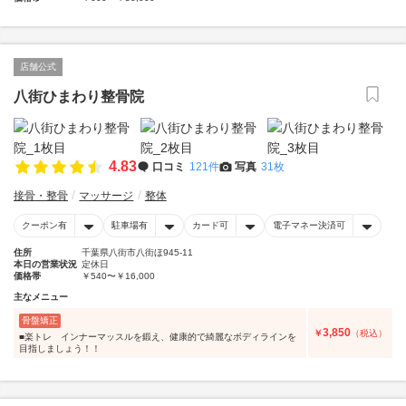
店舗公式
八街ひまわり整骨院
4.83
口コミ
121件
写真
31枚
接骨・整骨
マッサージ
整体
クーポン有
駐車場有
カード可
電子マネー決済可
住所
千葉県八街市八街ほ945-11
本日の営業状況
定休日
価格帯
￥540〜￥16,000
主なメニュー
骨盤矯正
3,850
￥
（税込）
■楽トレ インナーマッスルを鍛え、健康的で綺麗なボディラインを
目指しましょう！！