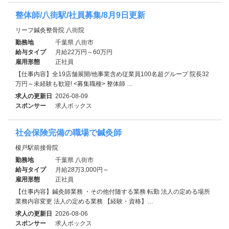
整体師/八街駅/社員募集/8月9日更新
リーフ鍼灸整骨院 八街院
勤務地
千葉県 八街市
給与タイプ
月給22万円～60万円
雇用形態
正社員
【仕事内容】全19店舗展開/他事業含め従業員100名超グループ 院長32
万円～未経験も歓迎! <募集職種> 整体師 …
求人の更新日
2026-08-09
スポンサー
求人ボックス
社会保険完備の職場で鍼灸師
榎戸駅前接骨院
勤務地
千葉県 八街市
給与タイプ
月給28万3,000円～
雇用形態
正社員
【仕事内容】鍼灸師業務 ・その他付随する業務 転勤 法人の定める場所
業務内容変更 法人の定める業務 【経験・資格】…
求人の更新日
2026-08-06
スポンサー
求人ボックス