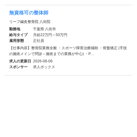
無資格可の整体師
リーフ鍼灸整骨院 八街院
勤務地
千葉県 八街市
給与タイプ
月給22万円～50万円
雇用形態
正社員
【仕事内容】整骨院業務全般 ・スポーツ障害治療補助 ・骨盤矯正 (手技
の施術メインで問診～施術までの業務が中心) ・P…
求人の更新日
2026-08-06
スポンサー
求人ボックス