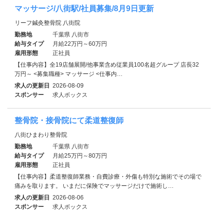
マッサージ/八街駅/社員募集/8月9日更新
リーフ鍼灸整骨院 八街院
勤務地
千葉県 八街市
給与タイプ
月給22万円～60万円
雇用形態
正社員
【仕事内容】全19店舗展開/他事業含め従業員100名超グループ 店長32
万円～ <募集職種> マッサージ <仕事内…
求人の更新日
2026-08-09
スポンサー
求人ボックス
整骨院・接骨院にて柔道整復師
八街ひまわり整骨院
勤務地
千葉県 八街市
給与タイプ
月給25万円～80万円
雇用形態
正社員
【仕事内容】柔道整復師業務・自費診療・外傷も特別な施術でその場で
痛みを取ります。 いまだに保険でマッサージだけで施術し…
求人の更新日
2026-08-06
スポンサー
求人ボックス