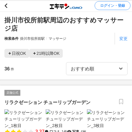
ログイン・登録
掛川市役所前駅周辺のおすすめマッサー
ジ店
変更
検索条件
掛川市役所前駅
マッサージ
日祝OK
21時以降OK
36
件
店舗公式
リラクゼーション チューリップガーデン
3.37
口コミ
1件
写真
4枚