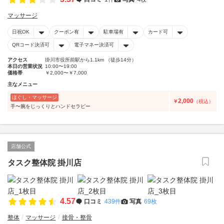
マッサージ
日祝OK
クーポン有
駐車場有
カード可
QRコード決済可
電子マネー決済可
アクセス
掛川市役所前駅から1.1km （徒歩14分）
本日の営業状況
10:00〜19:00
価格帯
￥2,000〜￥7,000
主なメニュー
ほぐし・マッサージ
2,000
￥
（税込）
手〜腕をじっくりとハンドセラピー
店舗公式
タスク整体院 掛川店
4.57
口コミ
439件
写真
69枚
整体
マッサージ
接骨・整骨