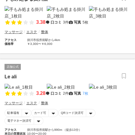
3.38
口コミ
3件
写真
5枚
マッサージ
エステ
整体
アクセス
掛川市役所前駅から4km
価格帯
￥3,300〜￥6,000
店舗公式
Le ali
3.28
口コミ
2件
写真
7枚
マッサージ
エステ
整体
駐車場有
カード可
QRコード決済可
電子マネー決済可
アクセス
掛川市役所前駅から990m （徒歩13分）
本日の営業状況
10:00〜20:00