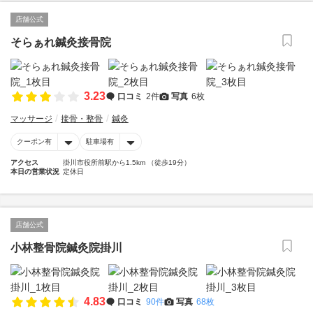
店舗公式
そらぁれ鍼灸接骨院
3.23
口コミ
2件
写真
6枚
マッサージ
接骨・整骨
鍼灸
クーポン有
駐車場有
アクセス
掛川市役所前駅から1.5km （徒歩19分）
本日の営業状況
定休日
店舗公式
小林整骨院鍼灸院掛川
4.83
口コミ
90件
写真
68枚