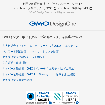
利用規約
運営会社
プライバシーポリシー
best choice クリニック byGMO
best choice 歯科 byGMO
©GMO DesignOne, Inc. All Rights reserved.
GMOインターネットグループのセキュリティ事業について
世界初総合ネットセキュリティサービス「GMOセキュリティ24」
パスワード漏洩診断
Webサイトリスク診断
セキュリティ相談AIチャットボット
実在証明・盗聴対策
サイバー攻撃対策（GMOサイバーセキュリティ byイエラエ）
サイバー攻撃対策（GMO Flatt Security）
なりすまし対策
セキュリティ事業の軌跡