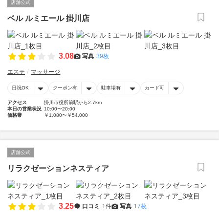
店舗公式
ベル ルミエール 掛川店
3.08
写真
39枚
エステ
マッサージ
日祝OK
クーポン有
駐車場有
カード可
アクセス
掛川市役所前駅から2.7km
本日の営業状況
10:00〜20:00
価格帯
￥1,080〜￥54,000
店舗公式
リラクゼーションネスティア
3.25
口コミ
1件
写真
17枚