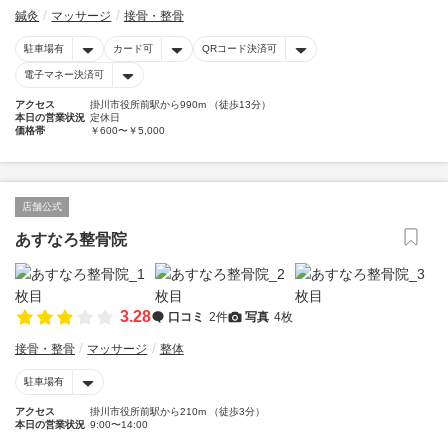
鍼灸
マッサージ
接骨・整骨
駐車場有
カード可
QRコード決済可
電子マネー決済可
アクセス
掛川市役所前駅から990m （徒歩13分）
本日の営業状況
定休日
価格帯
￥600〜￥5,000
店舗公式
あすなろ整骨院
3.28
口コミ
2件
写真
4枚
接骨・整骨
マッサージ
整体
駐車場有
アクセス
掛川市役所前駅から210m （徒歩3分）
本日の営業状況
9:00〜14:00