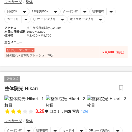
マッサージ
整体
日祝OK
21時以降OK
クーポン有
駐車場有
カード可
QRコード決済可
電子マネー決済可
アクセス
掛川市役所前駅から2.2km
本日の営業状況
10:00〜22:00
価格帯
￥2,420〜￥8,756
主なメニュー
ほぐし・マッサージ
4,400
￥
（税込）
目の疲れ＋首肩リフレッシュ 30分
店舗公式
整体院光-Hikari-
3.29
口コミ
3件
写真
42枚
マッサージ
整体
クーポン有
駐車場有
カード可
QRコード決済可