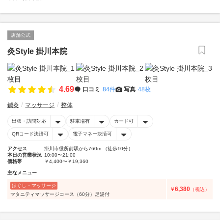
店舗公式
灸Style 掛川本院
4.69
口コミ
84件
写真
48枚
鍼灸
マッサージ
整体
出張・訪問対応
駐車場有
カード可
QRコード決済可
電子マネー決済可
アクセス
掛川市役所前駅から760m （徒歩10分）
本日の営業状況
10:00〜21:00
価格帯
￥4,400〜￥19,360
主なメニュー
ほぐし・マッサージ
6,380
￥
（税込）
マタニティマッサージコース（60分）足湯付