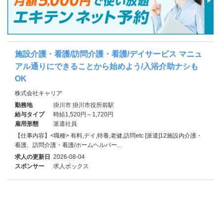
施設介護・看護/訪問介護・看護/デイサービス マニュ
アル通りにできることから始めよう/入浴介助ナシも
OK
株式会社キャリア
勤務地
掛川市 掛川市役所前駅
給与タイプ
時給1,520円～1,720円
雇用形態
派遣社員
【仕事内容】<職種> 有料,デイ,特養,老健,訪問etc [派遣]12施設内介護・
看護、訪問介護・看護/ホームヘルパー…
求人の更新日
2026-08-04
スポンサー
求人ボックス