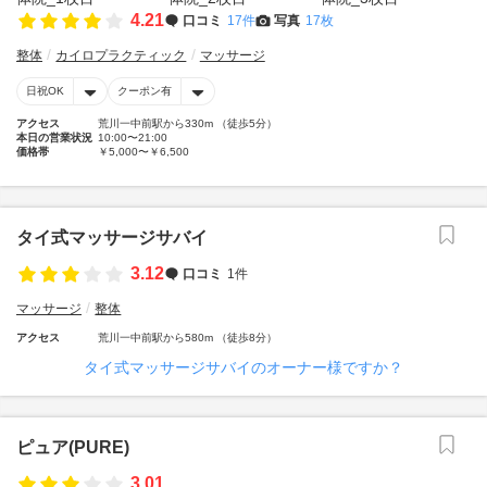
4.21
口コミ
17件
写真
17枚
整体
カイロプラクティック
マッサージ
日祝OK
クーポン有
アクセス
荒川一中前駅から330m （徒歩5分）
本日の営業状況
10:00〜21:00
価格帯
￥5,000〜￥6,500
タイ式マッサージサバイ
3.12
口コミ
1件
マッサージ
整体
アクセス
荒川一中前駅から580m （徒歩8分）
タイ式マッサージサバイのオーナー様ですか？
ピュア(PURE)
3.01