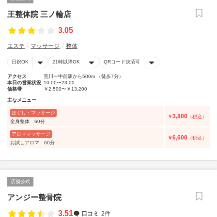
王整体院 三ノ輪店
3.05
エステ
マッサージ
整体
日祝OK
21時以降OK
QRコード決済可
アクセス
荒川一中前駅から500m （徒歩7分）
本日の営業状況
10:00〜23:00
価格帯
￥2,500〜￥13,200
主なメニュー
ほぐし・マッサージ
3,800
￥
（税込）
全身整体 60分
アロママッサージ
6,600
￥
（税込）
お試しアロマ 60分
店舗公式
アンジー整骨院
3.51
口コミ
2件