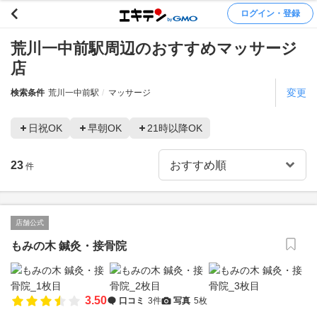
ログイン・登録
荒川一中前駅周辺のおすすめマッサージ
店
変更
検索条件
荒川一中前駅
マッサージ
日祝OK
早朝OK
21時以降OK
23
件
店舗公式
もみの木 鍼灸・接骨院
3.50
口コミ
3件
写真
5枚