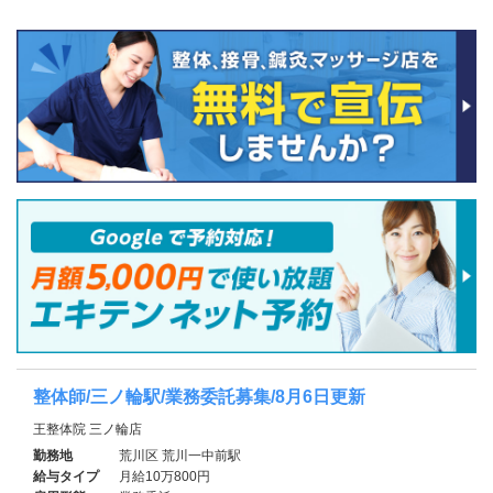
整体師/三ノ輪駅/業務委託募集/8月6日更新
王整体院 三ノ輪店
勤務地
荒川区 荒川一中前駅
給与タイプ
月給10万800円