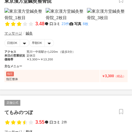
東京漢方堂鍼灸整骨院
3.48
口コミ
23件
写真
8枚
マッサージ
鍼灸
日祝OK
早朝OK
アクセス
荒川一中前駅から220m （徒歩3分）
本日の営業状況
定休日
価格帯
￥3,300〜￥13,200
主なメニュー
指圧
3,300
￥
（税込）
指圧整体
店舗公式
てもみのつぼ
3.55
口コミ
2件
マッサージ
整体