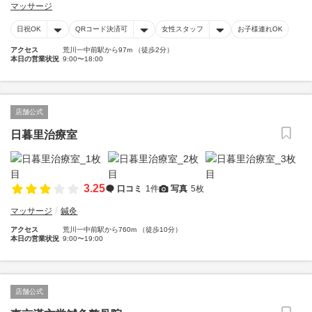
マッサージ
日祝OK
QRコード決済可
女性スタッフ
お子様連れOK
アクセス
荒川一中前駅から97m （徒歩2分）
本日の営業状況
9:00〜18:00
店舗公式
日暮里治療室
3.25
口コミ
1件
写真
5枚
マッサージ
鍼灸
アクセス
荒川一中前駅から760m （徒歩10分）
本日の営業状況
9:00〜19:00
店舗公式