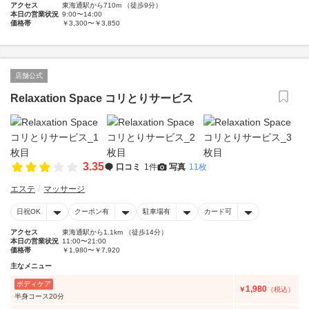
アクセス
東海通駅から710m （徒歩9分）
本日の営業状況
9:00〜14:00
価格帯
￥3,300〜￥3,850
店舗公式
Relaxation Space コリとりサービス
3.35
口コミ
1件
写真
11枚
エステ
マッサージ
日祝OK
クーポン有
駐車場有
カード可
アクセス
東海通駅から1.1km （徒歩14分）
本日の営業状況
11:00〜21:00
価格帯
￥1,980〜￥7,920
主なメニュー
ボディケア
1,980
￥
（税込）
半身コース20分