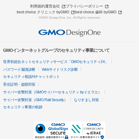
利用規約
運営会社
プライバシーポリシー
best choice クリニック byGMO
best choice 歯科 byGMO
©GMO DesignOne, Inc. All Rights reserved.
GMOインターネットグループのセキュリティ事業について
世界初総合ネットセキュリティサービス「GMOセキュリティ24」
パスワード漏洩診断
Webサイトリスク診断
セキュリティ相談AIチャットボット
実在証明・盗聴対策
サイバー攻撃対策（GMOサイバーセキュリティ byイエラエ）
サイバー攻撃対策（GMO Flatt Security）
なりすまし対策
セキュリティ事業の軌跡