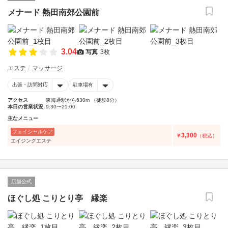
メナード 熱田南郊公園前
3.04
写真
3枚
エステ
マッサージ
出張・訪問対応
駐車場有
アクセス
東海通駅から630m （徒歩8分）
本日の営業状況
9:30〜21:00
主なメニュー
フェイシャルケア
3,300
￥
（税込）
エイジングエステ
店舗公式
ほぐし処 こりとり亭 縁楽