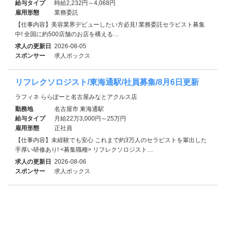
給与タイプ
時給2,232円～4,068円
雇用形態
業務委託
【仕事内容】美容業界デビューしたい方必見! 業務委託セラピスト募集
中! 全国に約500店舗のお店を構える…
求人の更新日
2026-08-05
スポンサー
求人ボックス
リフレクソロジスト/東海通駅/社員募集/8月6日更新
ラフィネ ららぽーと名古屋みなとアクルス店
勤務地
名古屋市 東海通駅
給与タイプ
月給22万3,000円～25万円
雇用形態
正社員
【仕事内容】未経験でも安心 これまで約3万人のセラピストを輩出した
手厚い研修あり! <募集職種> リフレクソロジスト…
求人の更新日
2026-08-06
スポンサー
求人ボックス