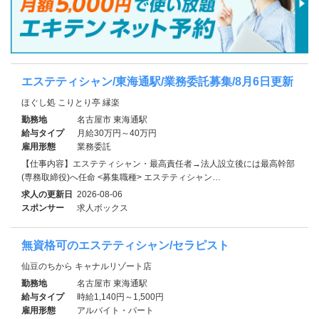
エステティシャン/東海通駅/業務委託募集/8月6日更新
ほぐし処 こりとり亭 縁楽
勤務地
名古屋市 東海通駅
給与タイプ
月給30万円～40万円
雇用形態
業務委託
【仕事内容】エステティシャン・最高責任者→法人設立後には最高幹部
(専務取締役)へ任命 <募集職種> エステティシャン…
求人の更新日
2026-08-06
スポンサー
求人ボックス
無資格可のエステティシャン/セラピスト
仙豆のちから キャナルリゾート店
勤務地
名古屋市 東海通駅
給与タイプ
時給1,140円～1,500円
雇用形態
アルバイト・パート