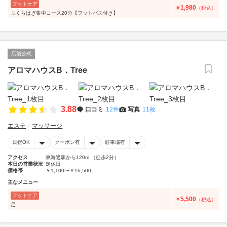
フットケア
1,980
￥
（税込）
ふくらはぎ集中コース20分【フットバス付き】
店舗公式
アロマハウスB．Tree
3.88
口コミ
12件
写真
11枚
エステ
マッサージ
日祝OK
クーポン有
駐車場有
アクセス
東海通駅から120m （徒歩2分）
本日の営業状況
定休日
価格帯
￥1,100〜￥16,500
主なメニュー
フットケア
5,500
￥
（税込）
足