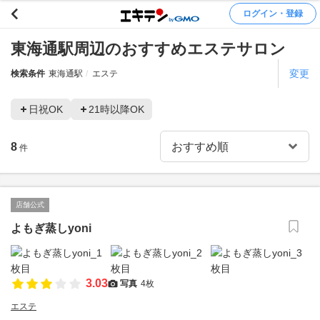
ログイン・登録
東海通駅周辺のおすすめエステサロン
変更
検索条件
東海通駅
エステ
日祝OK
21時以降OK
8
件
店舗公式
よもぎ蒸しyoni
3.03
写真
4枚
エステ