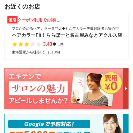
お近くのお店
値引
クーポン利用でお得に
プロが染めるヘアカラー専門店◆セルフカラー失敗経験者も安心◎
ヘアカラーFit！ららぽーと名古屋みなとアクルス店
3.43
1件
東海通駅から徒歩8分（610m)