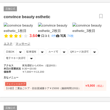
店舗公式
convince beauty esthetic
3.64
口コミ
4件
写真
74枚
エステ
マッサージ
日祝OK
駐車場有
カード可
QRコード決済可
電子マネー決済可
アクセス
東海通駅から430m （徒歩6分）
本日の営業状況
9:30〜20:00
価格帯
￥7,000〜￥13,200
主なメニュー
フェイシャルケア
9,900
￥
（税込）
【小顔】二重あごケア・顔全面減量ケア￥15000（施術時間120分）
店舗公式