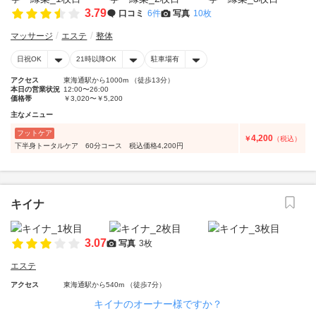
3.79
口コミ
6件
写真
10枚
マッサージ
エステ
整体
日祝OK
21時以降OK
駐車場有
アクセス
東海通駅から1000m （徒歩13分）
本日の営業状況
12:00〜26:00
価格帯
￥3,020〜￥5,200
主なメニュー
フットケア
4,200
￥
（税込）
下半身トータルケア 60分コース 税込価格4,200円
キイナ
3.07
写真
3枚
エステ
アクセス
東海通駅から540m （徒歩7分）
キイナのオーナー様ですか？