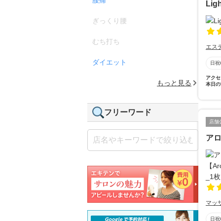
Li
ぎっくり腰
むち打ち
エス
ダイエット
日祝
アクセ
もっと見る
本日の
フリーワード
店舗
アロ
マッ
日祝