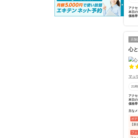
アクセ
本日の
価格帯
店舗
心と
マッ
21
アクセ
本日の
価格帯
主なメ
ボデ
【新
フェ
フェ