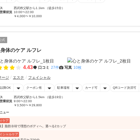
ス
西武秩父駅から1.1km （徒歩15分）
営業状況
10:00〜22:00
￥4,000〜￥10,000
公式
身体のケア ルフレ
4.43
口コミ
27件
写真
10枚
サージ
エステ
フェイシャル
時以降OK
クーポン有
駐車場有
カード可
QRコード決済可
ス
西武秩父駅から1.5km （徒歩19分）
営業状況
9:00〜22:00
￥3,500〜￥29,800
ニュー
ィケア
規】脂肪冷却で理想のボディへ。選べる2カップ
イシャルケア
イシャルエステ毛穴ケア30分