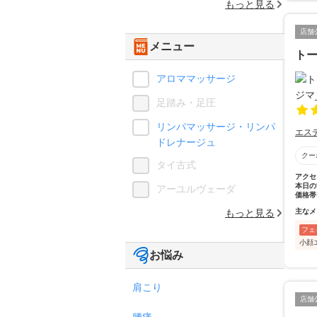
もっと見る
店舗
メニュー
ト
アロママッサージ
足踏み・足圧
リンパマッサージ・リンパ
エス
ドレナージュ
クー
タイ古式
アクセ
本日の
アーユルヴェーダ
価格帯
もっと見る
主なメ
フェ
小顔
お悩み
肩こり
店舗
腰痛