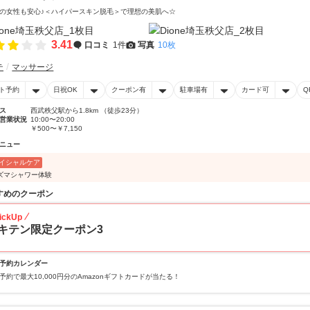
の女性も安心♪＜ハイパースキン脱毛＞で理想の美肌へ☆
3.41
口コミ
1件
写真
10枚
テ
マッサージ
ト予約
日祝OK
クーポン有
駐車場有
カード可
Q
ス
西武秩父駅から1.8km （徒歩23分）
営業状況
10:00〜20:00
￥500〜￥7,150
ニュー
イシャルケア
ズマシャワー体験
すめのクーポン
ickUp
キテン限定クーポン3
予約カレンダー
予約で最大10,000円分のAmazonギフトカードが当たる！