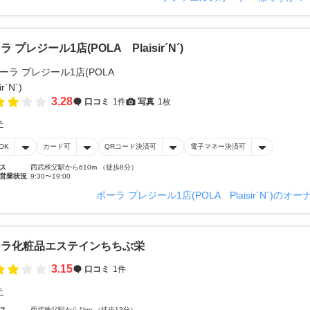
ラ プレジール1店(POLA Plaisir´N´)
3.28
口コミ
1件
写真
1枚
テ
OK
カード可
QRコード決済可
電子マネー決済可
ス
西武秩父駅から610m （徒歩8分）
営業状況
9:30〜19:00
ポーラ プレジール1店(POLA Plaisir´N´)の
ーラ化粧品エステインちちぶ栄
3.15
口コミ
1件
テ
ス
西武秩父駅から1km （徒歩13分）