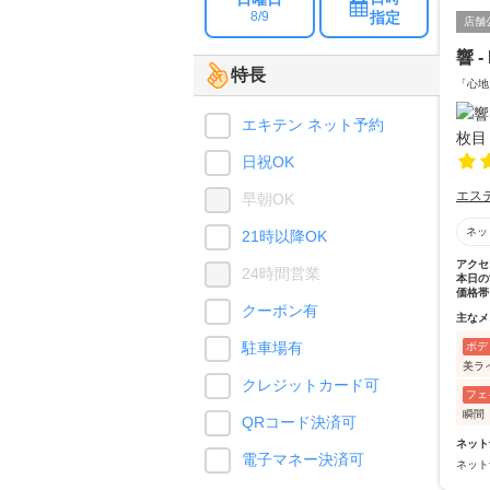
指定
8/9
店舗
響 -
特長
「心地
エキテン ネット予約
日祝OK
エス
早朝OK
ネッ
21時以降OK
アクセ
24時間営業
本日の
価格帯
クーポン有
主なメ
駐車場有
ボデ
美ラ
クレジットカード可
フェ
瞬間
QRコード決済可
ネット
電子マネー決済可
ネット