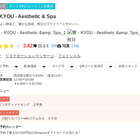
公式
ネット予約スピードくじ対象店
 KYOU - Aesthetic & Spa
よい静寂と、確かな技術。秩父のプライベートサロンへ」
3.82
口コミ
6件
写真
24枚
テ
リラクゼーションマッサージ
フェイシャル
ト予約
駐車場有
カード可
QRコード決済可
女性スタッフ
ス
西武秩父駅から810m （徒歩11分）
営業状況
11:00〜20:00
￥3,000〜￥35,000
ニュー
ィケア
インボディメイキング 上半身
イシャルケア
 小顔リカバリーwithステムセル ６０分
予約カレンダー
予約で最大10,000円分のAmazonギフトカードが当たる！