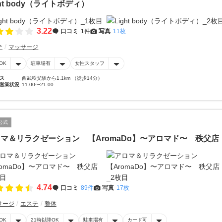
ght body（ライトボディ）
3.22
口コミ
1件
写真
11枚
テ
マッサージ
OK
駐車場有
女性スタッフ
ス
西武秩父駅から1.1km （徒歩14分）
営業状況
11:00〜21:00
公式
マ＆リラクゼーション 【AromaDo】〜アロマド〜 秩父店
4.74
口コミ
89件
写真
17枚
サージ
エステ
整体
OK
21時以降OK
駐車場有
カード可