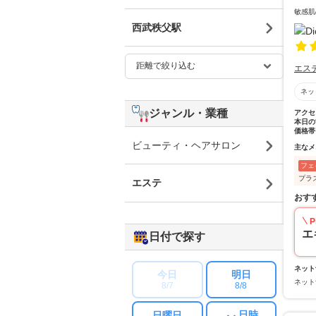
敏感肌
西武秩父駅
エス
ネッ
ジャンル・業種
アクセ
本日の
価格帯
ビューティ・ヘアサロン
主なメ
フェ
プラ
エステ
おす
P
エ
日付で探す
ネット
今日
明日
ネット
8/7
8/8
日時
日曜日