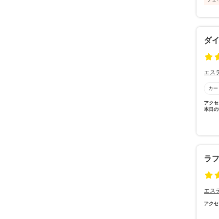
ダ
エス
カー
アクセ
本日の
ラ
エス
アクセ