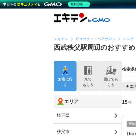
無料診断
エキテン
ビューティ・ヘアサロン
エステ
西武秩父駅周辺のおすす
検索条
お店に行
来て
届けても
く
もらう
らう
エ
エリア
15
件
埼玉県
店舗
秩父市
Di