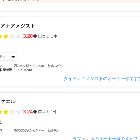
イアナアメジスト
3.28
口コミ
1件
テ
ド可
ス
西武秩父駅から880m （徒歩12分）
営業状況
9:30〜19:00
ダイアナアメジストのオーナー様です
ファエル
3.24
口コミ
1件
テ
ス
西武秩父駅から480m （徒歩6分）
ラファエルのオーナー様ですか？