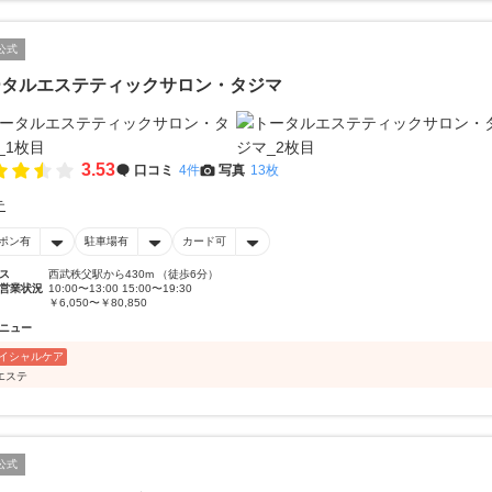
公式
ータルエステティックサロン・タジマ
3.53
口コミ
4件
写真
13枚
テ
ポン有
駐車場有
カード可
ス
西武秩父駅から430m （徒歩6分）
営業状況
10:00〜13:00 15:00〜19:30
￥6,050〜￥80,850
ニュー
イシャルケア
エステ
公式