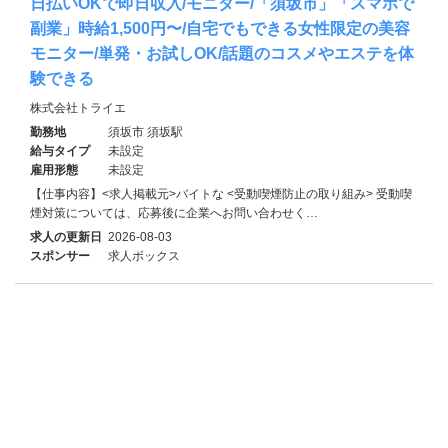
日払いOKで即日収入/モニター/「須坂市」「スマホで
副業」時給1,500円〜/自宅でもできる女性限定の美容
モニター/単発・お試しOK/話題のコスメやエステを体
験できる
株式会社トライエ
勤務地
須坂市 須坂駅
給与タイプ
未設定
雇用形態
未設定
【仕事内容】<求人掲載元>バイトな <受動喫煙防止の取り組み> 受動喫
煙対策については、応募後に企業へお問い合わせく…
求人の更新日
2026-08-03
スポンサー
求人ボックス