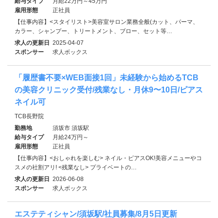
給与タイプ
月給22万円～45万円
雇用形態
正社員
【仕事内容】<スタイリスト>美容室サロン業務全般(カット、パーマ、
カラー、シャンプー、トリートメント、ブロー、セット等…
求人の更新日
2025-04-07
スポンサー
求人ボックス
「履歴書不要×WEB面接1回」未経験から始めるTCB
の美容クリニック受付/残業なし・月休9〜10日/ピアス
ネイル可
TCB長野院
勤務地
須坂市 須坂駅
給与タイプ
月給24万円～
雇用形態
正社員
【仕事内容】<おしゃれを楽しむ> ネイル・ピアスOK!美容メニューやコ
スメの社割アリ! <残業なし> プライベートの…
求人の更新日
2026-06-08
スポンサー
求人ボックス
エステティシャン/須坂駅/社員募集/8月5日更新