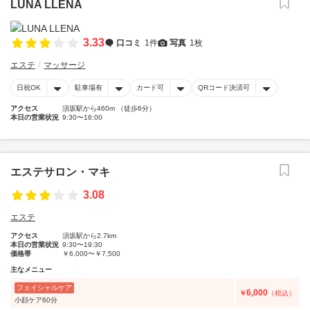
LUNA LLENA
3.33
口コミ
1件
写真
1枚
エステ
マッサージ
日祝OK
駐車場有
カード可
QRコード決済可
アクセス
須坂駅から460m （徒歩6分）
本日の営業状況
9:30〜18:00
エステサロン・マキ
3.08
エステ
アクセス
須坂駅から2.7km
本日の営業状況
9:30〜19:30
価格帯
￥6,000〜￥7,500
主なメニュー
フェイシャルケア
6,000
￥
（税込）
小顔ケア60分