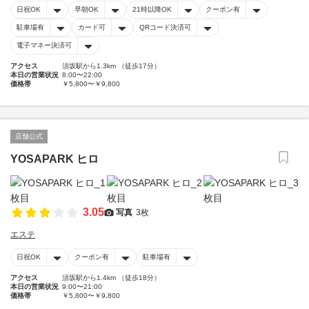
日祝OK
早朝OK
21時以降OK
クーポン有
駐車場有
カード可
QRコード決済可
電子マネー決済可
アクセス
須坂駅から1.3km （徒歩17分）
本日の営業状況
8:00〜22:00
価格帯
￥5,800〜￥9,800
店舗公式
YOSAPARK ヒロ
3.05
写真
3枚
エステ
日祝OK
クーポン有
駐車場有
アクセス
須坂駅から1.4km （徒歩18分）
本日の営業状況
9:00〜21:00
価格帯
￥5,800〜￥9,800