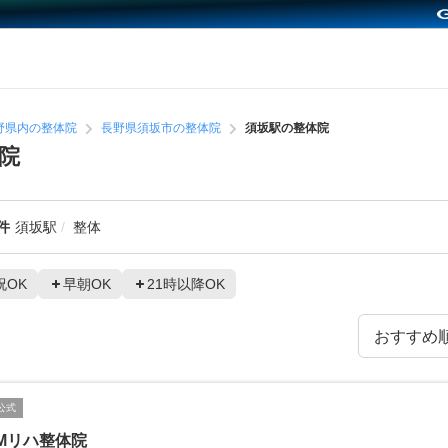
野県内の整体院
長野県須坂市の整体院
須坂駅の整体院
院
件
須坂駅
整体
祝OK
早朝OK
21時以降OK
公式
Mリハ整体院