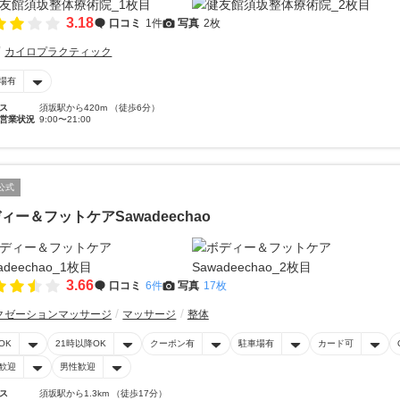
3.18
口コミ
1件
写真
2枚
カイロプラクティック
場有
ス
須坂駅から420m （徒歩6分）
営業状況
9:00〜21:00
公式
ィー＆フットケアSawadeechao
3.66
口コミ
6件
写真
17枚
クゼーションマッサージ
マッサージ
整体
OK
21時以降OK
クーポン有
駐車場有
カード可
歓迎
男性歓迎
ス
須坂駅から1.3km （徒歩17分）