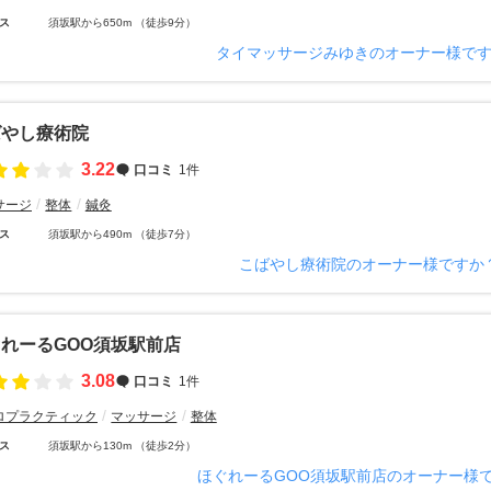
ス
須坂駅から650m （徒歩9分）
タイマッサージみゆきのオーナー様で
ばやし療術院
3.22
口コミ
1件
サージ
整体
鍼灸
ス
須坂駅から490m （徒歩7分）
こばやし療術院のオーナー様ですか
れーるGOO須坂駅前店
3.08
口コミ
1件
ロプラクティック
マッサージ
整体
ス
須坂駅から130m （徒歩2分）
ほぐれーるGOO須坂駅前店のオーナー様