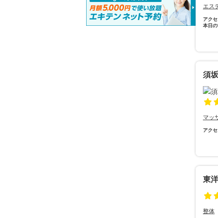
エス
アクセ
本日の
須
マッ
アクセ
東
整体