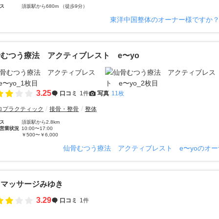
ス
須坂駅から680m （徒歩9分）
東洋中国整体のオーナー様ですか
むつう療法 アクティブレスト e〜yo
3.25
口コミ
1件
写真
11枚
ロプラクティック
接骨・整骨
整体
ス
須坂駅から2.8km
営業状況
10:00〜17:00
￥500〜￥6,000
仙骨むつう療法 アクティブレスト e〜yoのオ
イマッサージみゆき
3.29
口コミ
1件