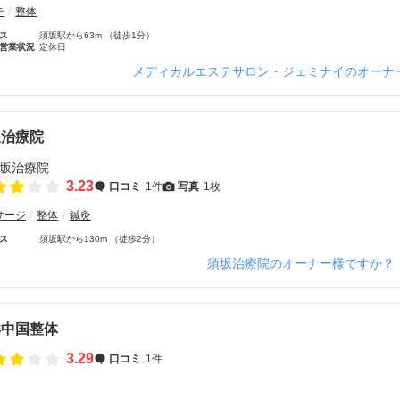
テ
整体
ス
須坂駅から63m （徒歩1分）
営業状況
定休日
メディカルエステサロン・ジェミナイのオーナ
坂治療院
3.23
口コミ
1件
写真
1枚
サージ
整体
鍼灸
ス
須坂駅から130m （徒歩2分）
須坂治療院のオーナー様ですか？
洋中国整体
3.29
口コミ
1件