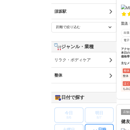
須坂駅
整体
出張
電子
ジャンル・業種
アクセ
本日の
価格帯
リラク・ボディケア
主なメ
整体
整体
整体
ほぐ
もみ
日付で探す
店舗
今日
明日
8/6
8/7
健
日時
土曜日