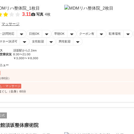
3.11
写真
4枚
マッサージ
・訪問対応
日祝OK
早朝OK
クーポン有
駐車場有
マネー決済可
女性歓迎
男性歓迎
ス
須坂駅から2.1km
営業状況
8:30〜21:00
￥3,000〜￥8,000
ニュー
（60分）
し・マッサージ
ほぐし（全身）60分
公式
友館須坂整体療術院