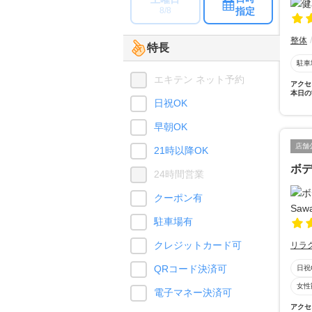
指定
8/8
整体
特長
駐車
エキテン ネット予約
アクセ
本日の
日祝OK
早朝OK
店舗
21時以降OK
ボデ
24時間営業
クーポン有
駐車場有
クレジットカード可
リラ
QRコード決済可
日祝
女性
電子マネー決済可
アクセ