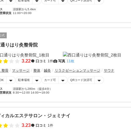
OK
駐車場有
カード可
QRコード決済可
ス
須坂駅から5.4km
営業状況
11:00〜20:00
公式
口通りはり灸整骨院
3.22
口コミ
1件
写真
11枚
・整骨
マッサージ
整体
鍼灸
リラクゼーションマッサージ
サウナ
OK
駐車場有
カード可
QRコード決済可
ス
須坂駅から280m （徒歩4分）
営業状況
8:30〜12:00 14:00〜18:00
ディカルエステサロン・ジェミナイ
3.23
口コミ
1件