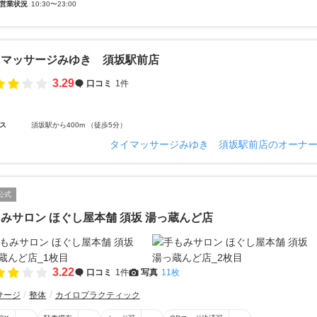
営業状況
10:30〜23:00
イマッサージみゆき 須坂駅前店
3.29
口コミ
1件
ス
須坂駅から400m （徒歩5分）
タイマッサージみゆき 須坂駅前店のオーナ
公式
みサロン ほぐし屋本舗 須坂 湯っ蔵んど店
3.22
口コミ
1件
写真
11枚
サージ
整体
カイロプラクティック