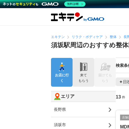
無料診断
エキテン
リラク・ボディケア
整体
長
須坂駅周辺のおすすめ整体
検索条
お店に行
来て
届けても
く
もらう
らう
日
エリア
13
件
長野県
店舗
須坂市
MD