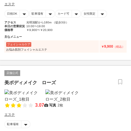
エステ
日祝OK
駐車場有
カード可
女性限定
アクセス
光明池駅から180m （徒歩3分）
本日の営業状況
10:00〜19:00
価格帯
￥9,900〜￥20,900
主なメニュー
フェイシャルケア
9,900
￥
（税込）
お悩み肌別フェイシャルエステ
店舗公式
美ボディメイク ローズ
3.07
写真
2枚
エステ
駐車場有