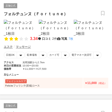
店舗公式
フォルチュンヌ（Ｆｏｒｔｕｎｅ）
3.34
口コミ
2件
写真
7枚
エステ
マッサージ
日祝OK
駐車場有
カード可
電子マネー決済可
アクセス
光明池駅から2.7km
本日の営業状況
10:00〜20:00
価格帯
￥11,000〜￥27,500
主なメニュー
フェイシャルケア
11,000
￥
（税込）
Feliciteフェリシテ(至福)コース
店舗公式