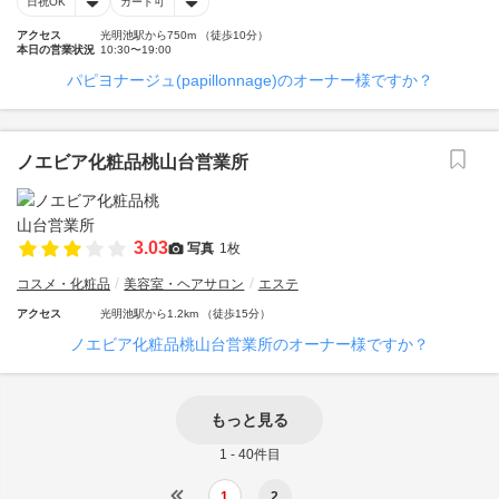
日祝OK
カード可
アクセス
光明池駅から750m （徒歩10分）
本日の営業状況
10:30〜19:00
パピヨナージュ(papillonnage)のオーナー様ですか？
ノエビア化粧品桃山台営業所
3.03
写真
1枚
コスメ・化粧品
美容室・ヘアサロン
エステ
アクセス
光明池駅から1.2km （徒歩15分）
ノエビア化粧品桃山台営業所のオーナー様ですか？
もっと見る
1 - 40件目
1
2