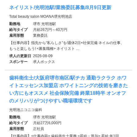
ネイリスト/光明池駅/業務委託募集/8月9日更新
Total beauty salon MOANA堺光明池店
勤務地
堺市 光明池駅
給与タイプ
月給26万円～40万円
雇用形態
業務委託
【仕事内容】指先から“私らしさ”を/週休2日×社保完備 ネイルの仕事、
もっと楽しもう! <募集職種> ネイリスト …
求人の更新日
2026-08-09
スポンサー
求人ボックス
歯科衛生士/大阪府堺市南区/駅チカ 通勤ラクラク ホワ
イトエッセンス加盟店 ホワイトニングの技術を磨きた
い方にもオススメ 社会保険完備 終業18時半 オンオフ
のメリハリがつけやすい職場環境です
光明池ニコニコ歯科
勤務地
堺市 光明池駅
給与タイプ
月給27万6,000円
雇用形態
正社員
【仕事内容】<仕事内容> 歯科衛生士業務 <昇給・賞与> 昇給 年1回