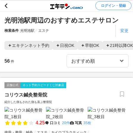
ログイン・登録
光明池駅周辺のおすすめエステサロン
変更
検索条件
光明池駅
エステ
エキテンネット予約
日祝OK
早朝OK
21時以降OK
56
件
店舗公式
ネット予約スピードくじ対象店
コリウス鍼灸整骨院
紹介した側もされた側も喜ぶ整骨院
4.25
口コミ
20件
写真
35枚
接骨・整骨
鍼灸
エステ
カイロプラクティック