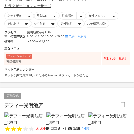
リラクゼーションマッサージ
ネット予約
早朝OK
駐車場有
女性スタッフ
予約あり
女性歓迎
男性歓迎
お子様連れOK
アクセス
光明池駅から3.8km
本日の営業状況
8:00〜12:00 15:00〜20:30
予約空きあり
価格帯
￥500〜￥3,850
主なメニュー
フェイシャルケア
1,750
￥
（税込）
整顔骨調整
ネット予約カレンダー
ネット予約で最大10,000円分のAmazonギフトカードが当たる！
店舗公式
デフィー光明池店
3.38
口コミ
3件
写真
14枚