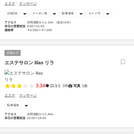
エステ
マッサージ
日祝OK
クーポン有
駐車場有
カード可
アクセス
光明池駅から1.1km （徒歩14分）
本日の営業状況
9:00〜21:00
価格帯
￥4,500〜￥7,000
店舗公式
エステサロン lilas リラ
3.34
口コミ
3件
写真
1枚
エステ
マッサージ
駐車場有
アクセス
光明池駅から2.4km
本日の営業状況
10:00〜18:00