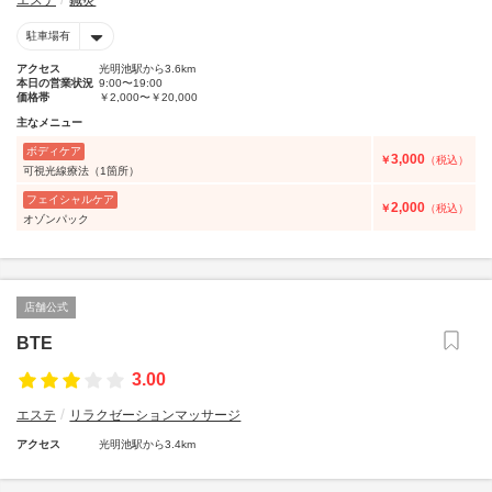
エステ
鍼灸
駐車場有
アクセス
光明池駅から3.6km
本日の営業状況
9:00〜19:00
価格帯
￥2,000〜￥20,000
主なメニュー
ボディケア
3,000
￥
（税込）
可視光線療法（1箇所）
フェイシャルケア
2,000
￥
（税込）
オゾンパック
店舗公式
BTE
3.00
エステ
リラクゼーションマッサージ
アクセス
光明池駅から3.4km