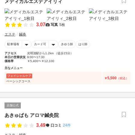
メディカルエステアイリィ
3.07
写真
5枚
エステ
鍼灸
駐車場有
カード可
きゆう師
はり師
アクセス
光明池駅から1.2km （徒歩15分）
本日の営業状況
9:00〜17:30
価格帯
￥5,400〜￥12,100
主なメニュー
フェイシャルケア
5,500
￥
（税込）
ベーシックコース
店舗公式
あきゅぱも アロマ鍼灸院
3.49
口コミ
24件