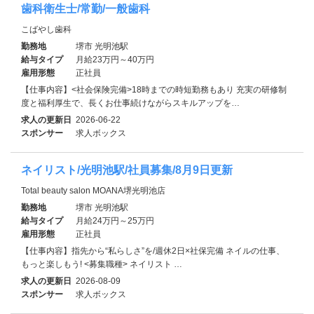
歯科衛生士/常勤/一般歯科
こばやし歯科
勤務地
堺市 光明池駅
給与タイプ
月給23万円～40万円
雇用形態
正社員
【仕事内容】<社会保険完備>18時までの時短勤務もあり 充実の研修制
度と福利厚生で、長くお仕事続けながらスキルアップを…
求人の更新日
2026-06-22
スポンサー
求人ボックス
ネイリスト/光明池駅/社員募集/8月9日更新
Total beauty salon MOANA堺光明池店
勤務地
堺市 光明池駅
給与タイプ
月給24万円～25万円
雇用形態
正社員
【仕事内容】指先から“私らしさ”を/週休2日×社保完備 ネイルの仕事、
もっと楽しもう! <募集職種> ネイリスト …
求人の更新日
2026-08-09
スポンサー
求人ボックス