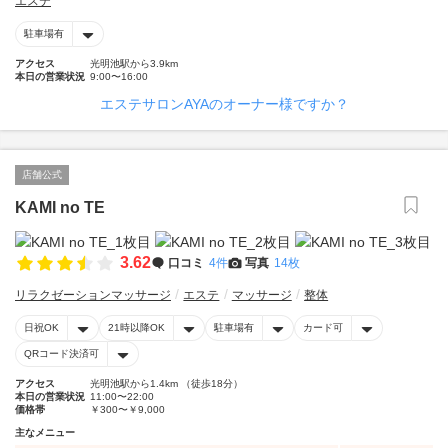
エステ
駐車場有
アクセス
光明池駅から3.9km
本日の営業状況
9:00〜16:00
エステサロンAYAのオーナー様ですか？
店舗公式
KAMI no TE
3.62
口コミ
4件
写真
14枚
リラクゼーションマッサージ
エステ
マッサージ
整体
日祝OK
21時以降OK
駐車場有
カード可
QRコード決済可
アクセス
光明池駅から1.4km （徒歩18分）
本日の営業状況
11:00〜22:00
価格帯
￥300〜￥9,000
主なメニュー