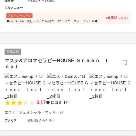
価格帯
￥6,500〜￥15,000
主なメニュー
フェイシャルケア
6,500
￥
（税込）
◆cantik hati〜美しい心〜*1時間コース*バリニーズフェイシャル◆
店舗公式
エステ&アロマセラピーHOUSE Ｇｒｅｅｎ Ｌ
ｅａｆ
3.17
口コミ
1件
エステ
フェイシャル
マッサージ
アクセス
光明池駅から4.1km