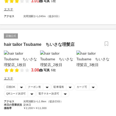
3.01
写真
1枚
エステ
アクセス
光明池駅から240m （徒歩3分）
店舗公式
hair tailor Tsubame ちいさな理髪店
3.08
写真
6枚
エステ
日祝OK
クーポン有
駐車場有
カード可
QRコード決済可
電子マネー決済可
アクセス
光明池駅から1.8km （徒歩23分）
本日の営業状況
定休日
価格帯
￥2,200〜￥11,000