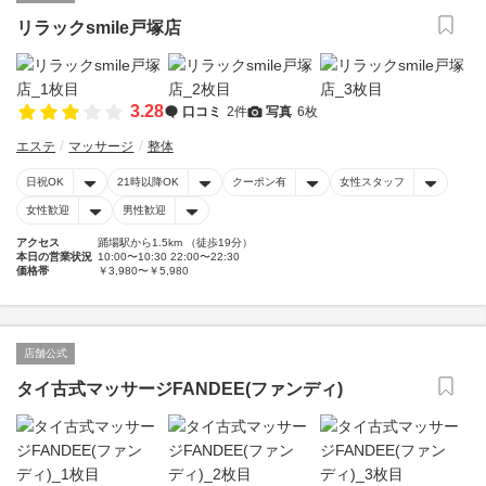
リラックsmile戸塚店
3.28
口コミ
2件
写真
6枚
エステ
マッサージ
整体
日祝OK
21時以降OK
クーポン有
女性スタッフ
女性歓迎
男性歓迎
アクセス
踊場駅から1.5km （徒歩19分）
本日の営業状況
10:00〜10:30 22:00〜22:30
価格帯
￥3,980〜￥5,980
店舗公式
タイ古式マッサージFANDEE(ファンディ)