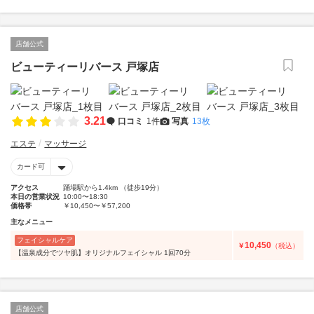
店舗公式
ビューティーリバース 戸塚店
3.21
口コミ
1件
写真
13枚
エステ
マッサージ
カード可
アクセス
踊場駅から1.4km （徒歩19分）
本日の営業状況
10:00〜18:30
価格帯
￥10,450〜￥57,200
主なメニュー
フェイシャルケア
10,450
￥
（税込）
【温泉成分でツヤ肌】オリジナルフェイシャル 1回70分
店舗公式