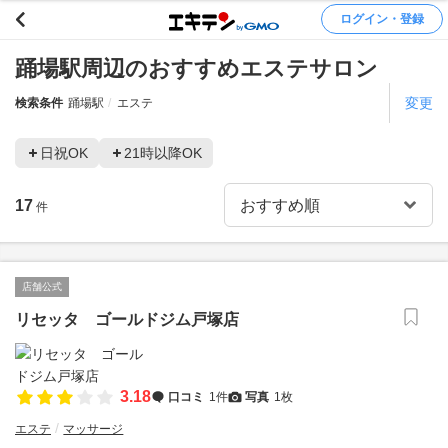
ログイン・登録
踊場駅周辺のおすすめエステサロン
変更
検索条件
踊場駅
エステ
日祝OK
21時以降OK
17
件
店舗公式
リセッタ ゴールドジム戸塚店
3.18
口コミ
1件
写真
1枚
エステ
マッサージ