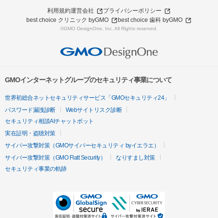
利用規約
運営会社
プライバシーポリシー
best choice クリニック byGMO
best choice 歯科 byGMO
©GMO DesignOne, Inc. All Rights reserved.
GMOインターネットグループのセキュリティ事業について
世界初総合ネットセキュリティサービス「GMOセキュリティ24」
パスワード漏洩診断
Webサイトリスク診断
セキュリティ相談AIチャットボット
実在証明・盗聴対策
サイバー攻撃対策（GMOサイバーセキュリティ byイエラエ）
サイバー攻撃対策（GMO Flatt Security）
なりすまし対策
セキュリティ事業の軌跡