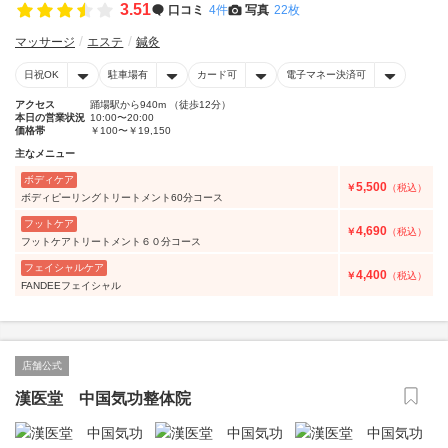
3.51
口コミ
4件
写真
22枚
マッサージ
エステ
鍼灸
日祝OK
駐車場有
カード可
電子マネー決済可
アクセス
踊場駅から940m （徒歩12分）
本日の営業状況
10:00〜20:00
価格帯
￥100〜￥19,150
主なメニュー
ボディケア
5,500
￥
（税込）
ボディピーリングトリートメント60分コース
フットケア
4,690
￥
（税込）
フットケアトリートメント６０分コース
フェイシャルケア
4,400
￥
（税込）
FANDEEフェイシャル
店舗公式
漢医堂 中国気功整体院