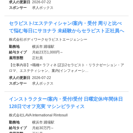
求人の更新日
2026-07-22
スポンサー
求人ボックス
セラピスト/エステティシャン/案内・受付 周りと比べ
て悩む毎日にサヨナラ 未経験からセラピスト正社員へ
株式会社ボディワークセラピストエージェンシー
勤務地
横浜市 踊場駅
給与タイプ
月給23万1,000円～
雇用形態
正社員
【仕事内容】<職種> ラフィネ [正]12セラピスト・リラクゼーション・ア
ロマ、エステティシャン、案内(インフォメーシ…
求人の更新日
2026-07-22
スポンサー
求人ボックス
インストラクター/案内・受付/受付 日曜定休/年間休日
128日でオフ充実 マシンピラティス
株式会社LAVA International Rintosull
勤務地
横浜市 踊場駅
給与タイプ
月給30万円～