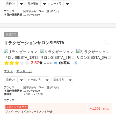
日祝OK
駐車場有
カード可
アクセス
踊場駅から1.5km （徒歩20分）
本日の営業状況
10:00〜18:30
店舗公式
リラクゼーションサロンSIESTA
3.37
口コミ
9件
写真
10枚
エステ
マッサージ
日祝OK
クーポン有
駐車場有
アクセス
踊場駅から1.6km （徒歩21分）
本日の営業状況
10:00〜19:00
価格帯
￥500〜￥5,500
主なメニュー
フェイシャルケア
1,000
￥
（税込）
フェイシャルオイルトリートメント10分