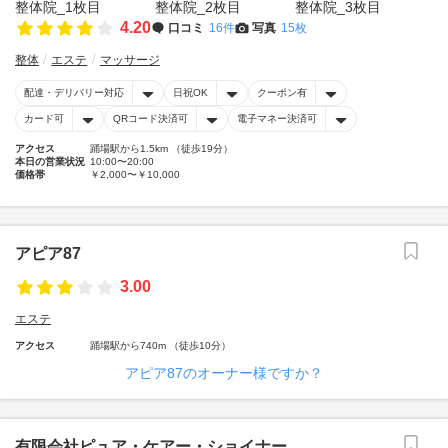
4.20
口コミ
16件
写真
15枚
整体
エステ
マッサージ
配達・デリバリー対応
日祝OK
クーポン有
カード可
QRコード決済可
電子マネー決済可
アクセス
踊場駅から1.5km （徒歩19分）
本日の営業状況
10:00〜20:00
価格帯
￥2,000〜￥10,000
アピア87
3.00
エステ
アクセス
踊場駅から740m （徒歩10分）
アピア87のオーナー様ですか？
有限会社ピュア・ケアー・ショイナー