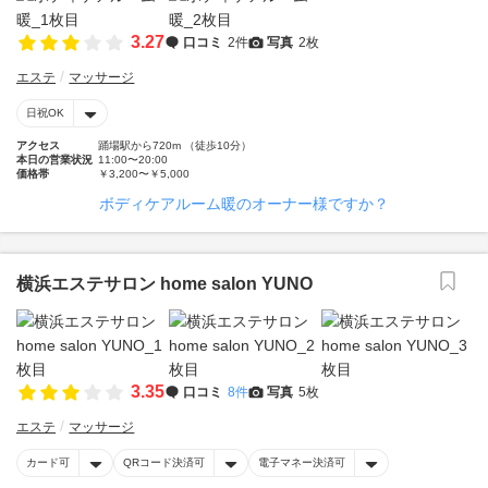
3.27
口コミ
2件
写真
2枚
エステ
マッサージ
日祝OK
アクセス
踊場駅から720m （徒歩10分）
本日の営業状況
11:00〜20:00
価格帯
￥3,200〜￥5,000
ボディケアルーム暖のオーナー様ですか？
横浜エステサロン home salon YUNO
3.35
口コミ
8件
写真
5枚
エステ
マッサージ
カード可
QRコード決済可
電子マネー決済可