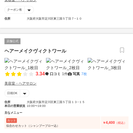
美容室・ヘアサロン
クーポン有
住所
大阪府大阪市淀川区東三国５丁目７−１０
店舗公式
ヘアーメイクヴィクトワール
3.34
口コミ
1件
写真
7枚
美容室・ヘアサロン
日祝OK
住所
大阪府大阪市淀川区東三国５丁目１３−１５
本日の営業状況
10:00〜19:00
主なメニュー
カット
4,400
￥
（税込）
似合わせカット（シャンプーブロー込）