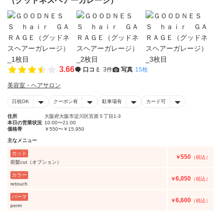
（グッドネスヘアーガレージ）
3.66
口コミ
3件
写真
15枚
美容室・ヘアサロン
日祝OK
クーポン有
駐車場有
カード可
住所
大阪府大阪市淀川区宮原５丁目1-3
本日の営業状況
10:00〜21:00
価格帯
￥550〜￥15,950
主なメニュー
カット
550
￥
（税込）
前髪cut（オプション）
カラー
6,050
￥
（税込）
retouch
パーマ
6,600
￥
（税込）
perm