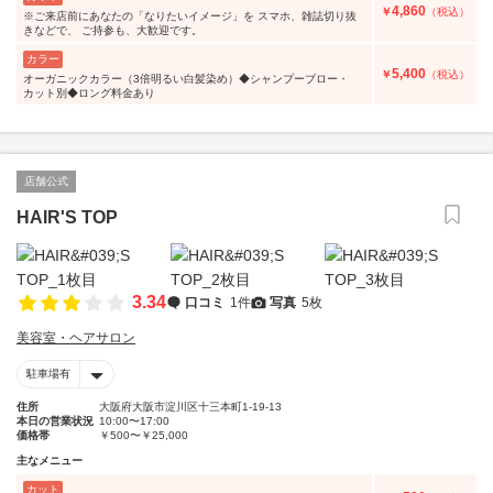
4,860
￥
（税込）
※ご来店前にあなたの「なりたいイメージ」を スマホ、雑誌切り抜
きなどで、 ご持参も、大歓迎です。
カラー
5,400
￥
（税込）
オーガニックカラー（3倍明るい白髪染め）◆シャンプーブロー・
カット別◆ロング料金あり
店舗公式
HAIR'S TOP
3.34
口コミ
1件
写真
5枚
美容室・ヘアサロン
駐車場有
住所
大阪府大阪市淀川区十三本町1-19-13
本日の営業状況
10:00〜17:00
価格帯
￥500〜￥25,000
主なメニュー
カット