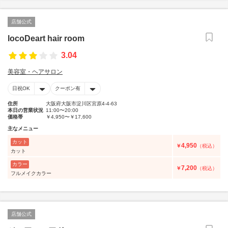
店舗公式
locoDeart hair room
3.04
美容室・ヘアサロン
日祝OK
クーポン有
住所
大阪府大阪市淀川区宮原4-4-63
本日の営業状況
11:00〜20:00
価格帯
￥4,950〜￥17,600
主なメニュー
カット
4,950
￥
（税込）
カット
カラー
7,200
￥
（税込）
フルメイクカラー
店舗公式