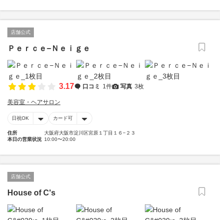
店舗公式
Ｐｅｒｃｅ−Ｎｅｉｇｅ
3.17
口コミ
1件
写真
3枚
美容室・ヘアサロン
日祝OK
カード可
住所
大阪府大阪市淀川区宮原１丁目１６−２３
本日の営業状況
10:00〜20:00
店舗公式
House of C's