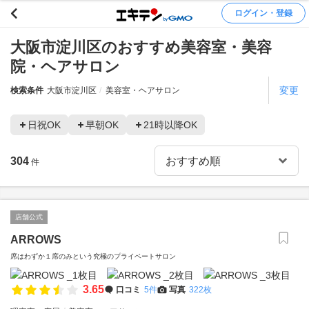
ログイン・登録
大阪市淀川区のおすすめ美容室・美容
院・ヘアサロン
変更
検索条件
大阪市淀川区
美容室・ヘアサロン
日祝OK
早朝OK
21時以降OK
304
件
店舗公式
ARROWS
席はわずか１席のみという究極のプライベートサロン
3.65
口コミ
5件
写真
322枚