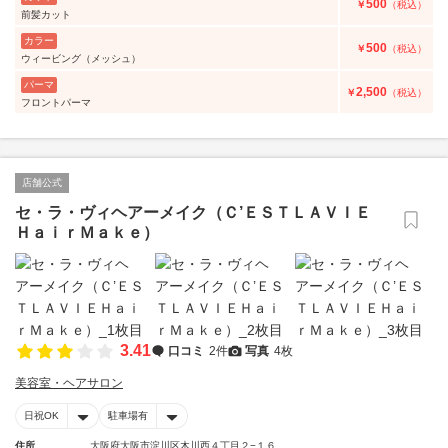
500
￥
（税込）
前髪カット
カラー
500
￥
（税込）
ウィービング（メッシュ）
パーマ
2,500
￥
（税込）
フロントパーマ
店舗公式
セ・ラ・ヴィヘアーメイク（Ｃ’ＥＳＴＬＡＶＩＥ
ＨａｉｒＭａｋｅ）
3.41
口コミ
2件
写真
4枚
美容室・ヘアサロン
日祝OK
駐車場有
住所
大阪府大阪市淀川区木川西４丁目２−１６