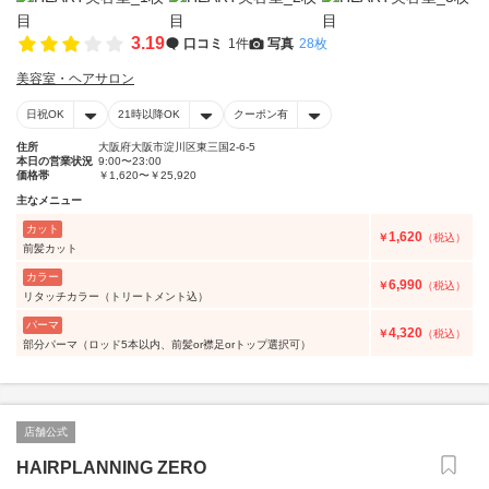
3.19
口コミ
1件
写真
28枚
美容室・ヘアサロン
日祝OK
21時以降OK
クーポン有
住所
大阪府大阪市淀川区東三国2-6-5
本日の営業状況
9:00〜23:00
価格帯
￥1,620〜￥25,920
主なメニュー
カット
1,620
￥
（税込）
前髪カット
カラー
6,990
￥
（税込）
リタッチカラー（トリートメント込）
パーマ
4,320
￥
（税込）
部分パーマ（ロッド5本以内、前髪or襟足orトップ選択可）
店舗公式
HAIRPLANNING ZERO