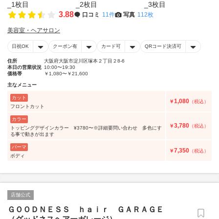
3.88
口コミ
11件
写真
112枚
美容室・ヘアサロン
日祝OK
クーポン有
カード可
QRコード決済可
住所
大阪府大阪市淀川区塚本２丁目２8-6
本日の営業状況
10:00〜19:30
価格帯
￥1,080〜￥21,600
主なメニュー
カット
1,080
￥
（税込）
フロントカット
カラー
3,780
￥
（税込）
トッピングデザインカラー ¥3780〜※詳細要問い合わせ 多色にす
る事で動きが出ます
パーマ
7,350
￥
（税込）
ボディ
店舗公式
ＧＯＯＤＮＥＳＳ ｈａｉｒ ＧＡＲＡＧＥ