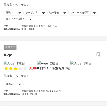
美容室・ヘアサロン
日祝OK
クーポン有
駐車場有
QRコード決済可
電子マネー決済可
住所
大阪府大阪市淀川区十八条1-7-10
本日の営業状況
9:00〜18:00
店舗公式
A-ge
3.30
口コミ
1件
写真
3枚
美容室・ヘアサロン
日祝OK
住所
大阪府大阪市淀川区宮原2-1-2-104号
本日の営業状況
11:00〜21:00