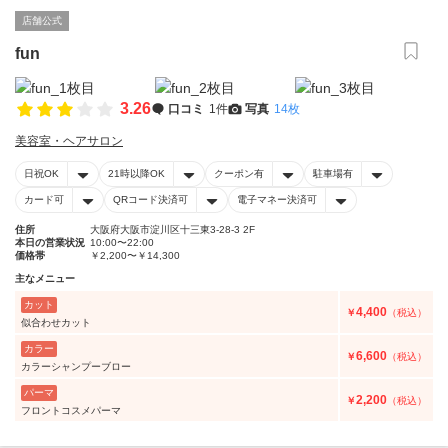
店舗公式
fun
3.26
口コミ
1件
写真
14枚
美容室・ヘアサロン
日祝OK
21時以降OK
クーポン有
駐車場有
カード可
QRコード決済可
電子マネー決済可
住所
大阪府大阪市淀川区十三東3-28-3 2F
本日の営業状況
10:00〜22:00
価格帯
￥2,200〜￥14,300
主なメニュー
カット
4,400
￥
（税込）
似合わせカット
カラー
6,600
￥
（税込）
カラーシャンプーブロー
パーマ
2,200
￥
（税込）
フロントコスメパーマ