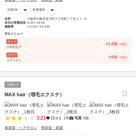
日祝OK
駐車場有
住所
大阪府大阪市淀川区十三本町１丁目２１−５
本日の営業状況
9:00〜19:00
価格帯
￥110〜￥4,400
主なメニュー
カット
1,320
￥
（税込）
小学生以下
カラー
500
￥
（税込）
コラーゲン
店舗公式
MAX hair（増毛エクステ）
3.21
口コミ
1件
写真
5枚
美容室・ヘアサロン
理容室・床屋