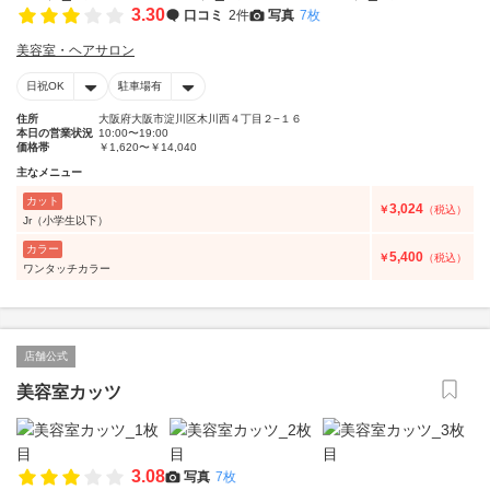
3.30
口コミ
2件
写真
7枚
美容室・ヘアサロン
日祝OK
駐車場有
住所
大阪府大阪市淀川区木川西４丁目２−１６
本日の営業状況
10:00〜19:00
価格帯
￥1,620〜￥14,040
主なメニュー
カット
3,024
￥
（税込）
Jr（小学生以下）
カラー
5,400
￥
（税込）
ワンタッチカラー
店舗公式
美容室カッツ
3.08
写真
7枚