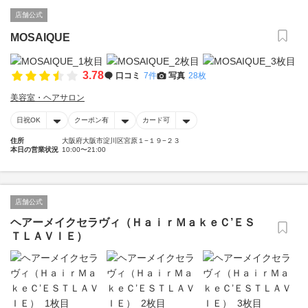
店舗公式
MOSAIQUE
3.78
口コミ
7件
写真
28枚
美容室・ヘアサロン
日祝OK
クーポン有
カード可
住所
大阪府大阪市淀川区宮原１−１９−２３
本日の営業状況
10:00〜21:00
店舗公式
ヘアーメイクセラヴィ（ＨａｉｒＭａｋｅＣ’ＥＳ
ＴＬＡＶＩＥ）