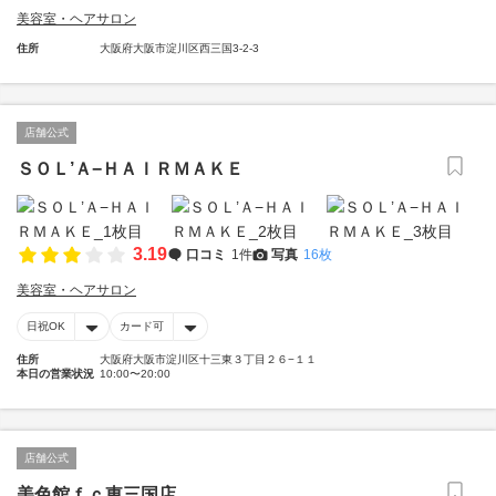
美容室・ヘアサロン
住所
大阪府大阪市淀川区西三国3-2-3
店舗公式
ＳＯＬ’Ａ−ＨＡＩＲＭＡＫＥ
3.19
口コミ
1件
写真
16枚
美容室・ヘアサロン
日祝OK
カード可
住所
大阪府大阪市淀川区十三東３丁目２６−１１
本日の営業状況
10:00〜20:00
店舗公式
美色館ｆｃ東三国店