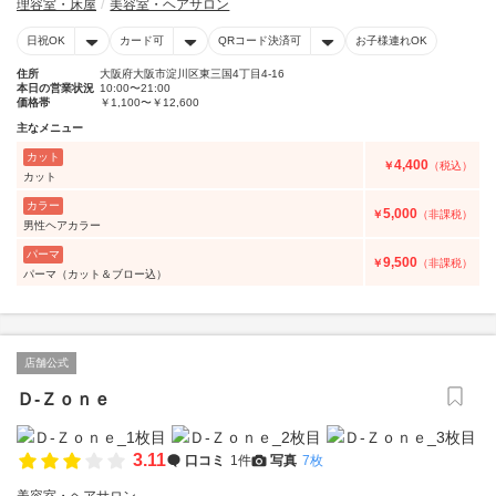
理容室・床屋
美容室・ヘアサロン
日祝OK
カード可
QRコード決済可
お子様連れOK
住所
大阪府大阪市淀川区東三国4丁目4-16
本日の営業状況
10:00〜21:00
価格帯
￥1,100〜￥12,600
主なメニュー
カット
4,400
￥
（税込）
カット
カラー
5,000
￥
（非課税）
男性ヘアカラー
パーマ
9,500
￥
（非課税）
パーマ（カット＆ブロー込）
店舗公式
Ｄ‐Ｚｏｎｅ
3.11
口コミ
1件
写真
7枚