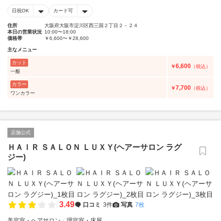
日祝OK
カード可
住所
大阪府大阪市淀川区西三国２丁目２－２４
本日の営業状況
10:00〜18:00
価格帯
￥6,600〜￥28,600
主なメニュー
カット
6,600
￥
（税込）
一般
カラー
7,700
￥
（税込）
ワンカラー
店舗公式
ＨＡＩＲ ＳＡＬＯＮ ＬＵＸＹ(ヘアーサロン ラグ
ジー)
3.49
口コミ
3件
写真
7枚
美容室・ヘアサロン
理容室・床屋