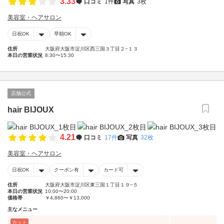
3.33
口コミ
1件
写真
3枚
美容室・ヘアサロン
日祝OK
早朝OK
住所
大阪府大阪市淀川区西三国３丁目２−１３
本日の営業状況
8:30〜15:30
店舗公式
hair BIJOUX
4.21
口コミ
17件
写真
32枚
美容室・ヘアサロン
日祝OK
クーポン有
カード可
住所
大阪府大阪市淀川区東三国１丁目１９−５
本日の営業状況
10:00〜20:00
価格帯
￥4,860〜￥13,000
主なメニュー
カット