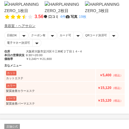
3.56
口コミ
4件
写真
19枚
美容室・ヘアサロン
日祝OK
クーポン有
カード可
QRコード決済可
電子マネー決済可
住所
大阪府大阪市淀川区十三本町２丁目１４−４
本日の営業状況
9:30〜20:00
価格帯
￥3,240〜￥21,600
主なメニュー
カット
5,400
￥
（税込）
カットエステ
カラー
15,120
￥
（税込）
髪質改善カラーエステ
パーマ
15,120
￥
（税込）
髪質改善パーマエステ
店舗公式