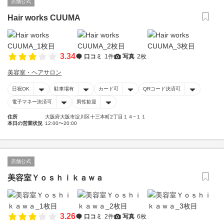
店舗公式
Hair works CUUMA
3.34
口コミ
1件
写真
2枚
美容室・ヘアサロン
日祝OK
駐車場有
カード可
QRコード決済可
電子マネー決済可
男性歓迎
住所
大阪府大阪市淀川区十三本町2丁目１４−１１
本日の営業状況
12:00〜20:00
店舗公式
美容室Ｙｏｓｈｉｋａｗａ
3.26
口コミ
2件
写真
6枚