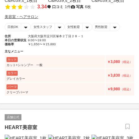
3.34
口コミ
1件
写真
6枚
美容室・ヘアサロン
日祝OK
女性スタッフ
女性歓迎
男性歓迎
住所
大阪府大阪市淀川区塚本２丁目２８－１
本日の営業状況
9:00〜19:00
価格帯
￥1,650〜￥15,880
主なメニュー
カット
3,080
￥
（税込）
カット+シャンプー 一般
カラー
3,830
￥
（税込）
グレイカラー
パーマ
9,980
￥
（税込）
クリープパーマ
店舗公式
HEART美容室