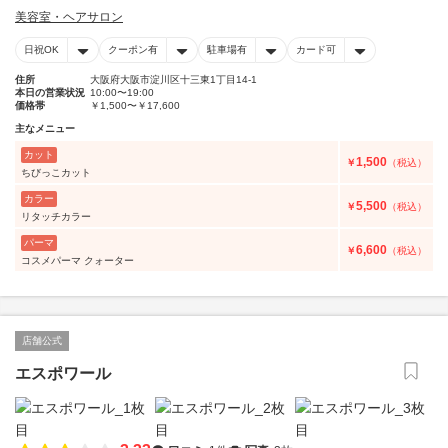
美容室・ヘアサロン
日祝OK
クーポン有
駐車場有
カード可
住所
大阪府大阪市淀川区十三東1丁目14-1
本日の営業状況
10:00〜19:00
価格帯
￥1,500〜￥17,600
主なメニュー
カット
1,500
￥
（税込）
ちびっこカット
カラー
5,500
￥
（税込）
リタッチカラー
パーマ
6,600
￥
（税込）
コスメパーマ クォーター
店舗公式
エスポワール