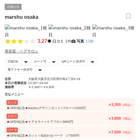
店舗公式
marshu osaka
3.27
口コミ
1件
写真
13枚
美容室・ヘアサロン
日祝OK
カード可
QRコード決済可
電子マネー決済可
住所
大阪府大阪市淀川区西中島4丁目6-19
本日の営業状況
10:00〜20:00
価格帯
￥3,300〜￥9,900
主なメニュー
カット
3,300
￥
（税込）
★OPEN記念★marshuデザインカット+ブロー☆3300円
カラー
3,900
￥
（税込）
★OPEN記念★ケアカラー＋ケアプロ☆3900円
パーマ
7,500
￥
（税込）
★OPEN記念★カット＋似合わせパーマ ☆7500円