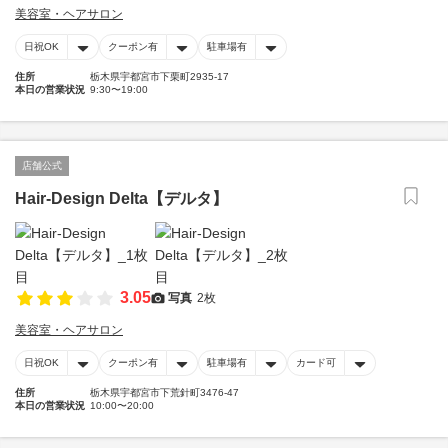
美容室・ヘアサロン
日祝OK
クーポン有
駐車場有
住所
栃木県宇都宮市下栗町2935-17
本日の営業状況
9:30〜19:00
店舗公式
Hair-Design Delta【デルタ】
3.05
写真
2枚
美容室・ヘアサロン
日祝OK
クーポン有
駐車場有
カード可
住所
栃木県宇都宮市下荒針町3476-47
本日の営業状況
10:00〜20:00