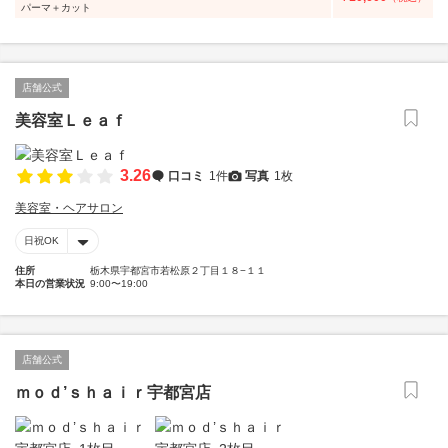
パーマ＋カット
店舗公式
美容室Ｌｅａｆ
3.26
口コミ
1件
写真
1枚
美容室・ヘアサロン
日祝OK
住所
栃木県宇都宮市若松原２丁目１８−１１
本日の営業状況
9:00〜19:00
店舗公式
ｍｏｄ’ｓｈａｉｒ宇都宮店