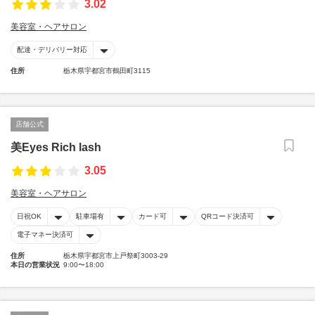
3.02
美容室・ヘアサロン
配達・デリバリー対応
住所
栃木県宇都宮市鶴田町3115
店舗公式
美Eyes Rich lash
3.05
美容室・ヘアサロン
日祝OK
駐車場有
カード可
QRコード決済可
電子マネー決済可
住所
栃木県宇都宮市上戸祭町3003-29
本日の営業状況
9:00〜18:00