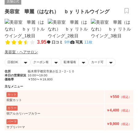
店舗公式
美容室 華麗（はなれ） ｂｙ リトルウイング
3.95
口コミ
9件
写真
11枚
美容室・ヘアサロン
日祝OK
クーポン有
駐車場有
カード可
住所
栃木県宇都宮市泉が丘２−２−１０
本日の営業状況
10:00〜19:00
価格帯
￥550〜￥19,800
主なメニュー
カット
550
￥
（税込）
前髪カット
カラー
4,400
￥
（税込）
弱アルカリハーブカラー
パーマ
9,900
￥
（税込）
サプリパーマ