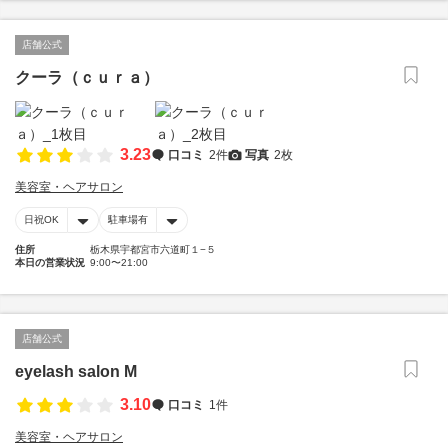
店舗公式
クーラ（ｃｕｒａ）
3.23
口コミ
2件
写真
2枚
美容室・ヘアサロン
日祝OK
駐車場有
住所
栃木県宇都宮市六道町１−５
本日の営業状況
9:00〜21:00
店舗公式
eyelash salon M
3.10
口コミ
1件
美容室・ヘアサロン