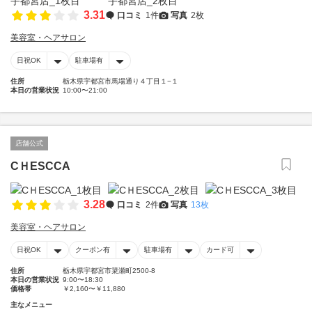
3.31
口コミ
1件
写真
2枚
美容室・ヘアサロン
日祝OK
駐車場有
住所
栃木県宇都宮市馬場通り４丁目１−１
本日の営業状況
10:00〜21:00
店舗公式
CＨESCCA
3.28
口コミ
2件
写真
13枚
美容室・ヘアサロン
日祝OK
クーポン有
駐車場有
カード可
住所
栃木県宇都宮市簗瀬町2500-8
本日の営業状況
9:00〜18:30
価格帯
￥2,160〜￥11,880
主なメニュー