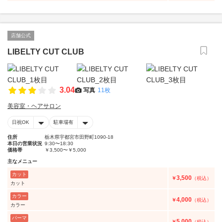
店舗公式
LIBELTY CUT CLUB
3.04
写真
11枚
美容室・ヘアサロン
日祝OK
駐車場有
住所
栃木県宇都宮市田野町1090-18
本日の営業状況
9:30〜18:30
価格帯
￥3,500〜￥5,000
主なメニュー
カット
3,500
￥
（税込）
カット
カラー
4,000
￥
（税込）
カラー
パーマ
5,000
￥
（税込）