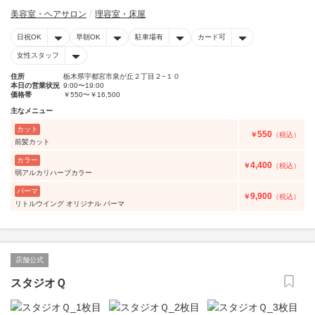
美容室・ヘアサロン
理容室・床屋
日祝OK
早朝OK
駐車場有
カード可
女性スタッフ
住所
栃木県宇都宮市泉が丘２丁目２−１０
本日の営業状況
9:00〜19:00
価格帯
￥550〜￥16,500
主なメニュー
カット
550
￥
（税込）
前髪カット
カラー
4,400
￥
（税込）
弱アルカリハーブカラー
パーマ
9,900
￥
（税込）
リトルウイング オリジナル パーマ
店舗公式
スタジオＱ