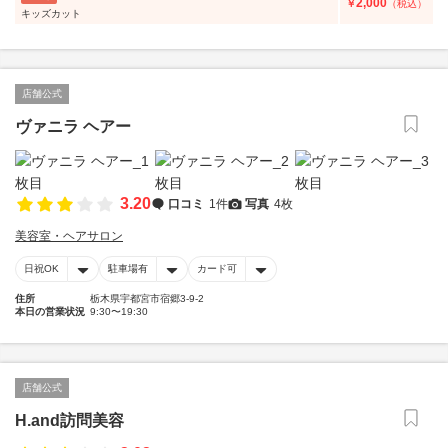
2,000
￥
（税込）
キッズカット
店舗公式
ヴァニラ ヘアー
3.20
口コミ
1件
写真
4枚
美容室・ヘアサロン
日祝OK
駐車場有
カード可
住所
栃木県宇都宮市宿郷3-9-2
本日の営業状況
9:30〜19:30
店舗公式
H.and訪問美容