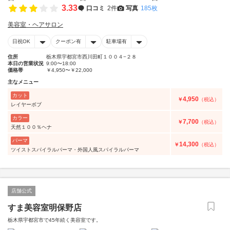
3.33
口コミ
2件
写真
185枚
美容室・ヘアサロン
日祝OK
クーポン有
駐車場有
住所
栃木県宇都宮市西川田町１００４−２８
本日の営業状況
9:00〜18:00
価格帯
￥4,950〜￥22,000
主なメニュー
カット
4,950
￥
（税込）
レイヤーボブ
カラー
7,700
￥
（税込）
天然１００％ヘナ
パーマ
14,300
￥
（税込）
ツイストスパイラルパーマ・外国人風スパイラルパーマ
店舗公式
すま美容室明保野店
栃木県宇都宮市で45年続く美容室です。