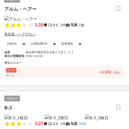
アルム・ヘアー
3.20
口コミ
1件
写真
1枚
美容室・ヘアサロン
日祝OK
21時以降OK
駐車場有
住所
栃木県宇都宮市元今泉５丁目１−１２
本日の営業状況
9:00〜22:00
主なメニュー
カット
2,052
￥
（税込）
カット
店舗公式
B-3
3.27
口コミ
1件
写真
38枚