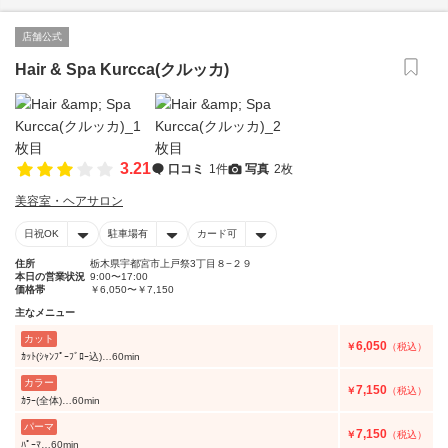
店舗公式
Hair & Spa Kurcca(クルッカ)
3.21
口コミ
1件
写真
2枚
美容室・ヘアサロン
日祝OK
駐車場有
カード可
住所
栃木県宇都宮市上戸祭3丁目８−２９
本日の営業状況
9:00〜17:00
価格帯
￥6,050〜￥7,150
主なメニュー
カット
6,050
￥
（税込）
ｶｯﾄ(ｼｬﾝﾌﾟｰﾌﾞﾛｰ込)…60min
カラー
7,150
￥
（税込）
ｶﾗｰ(全体)…60min
パーマ
7,150
￥
（税込）
ﾊﾟｰﾏ…60min