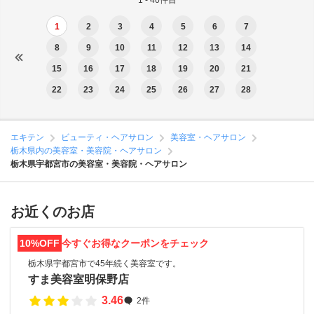
1 - 40件目
1
2
3
4
5
6
7
8
9
10
11
12
13
14
15
16
17
18
19
20
21
22
23
24
25
26
27
28
エキテン
ビューティ・ヘアサロン
美容室・ヘアサロン
栃木県内の美容室・美容院・ヘアサロン
栃木県宇都宮市の美容室・美容院・ヘアサロン
お近くのお店
10%OFF
今すぐお得なクーポンをチェック
栃木県宇都宮市で45年続く美容室です。
すま美容室明保野店
3.46
2件