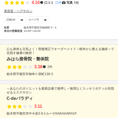
4.10
口コミ
15件
写真
6枚
美容室・ヘアサロン
日祝OK
カード可
住所
栃木県宇都宮市曲師町５−４
本日の営業状況
10:00〜18:00
心も身体も元気よく！骨盤矯正でオーダーメイド＜根本から整える施術＞で
目指す健康の維持！
みはら接骨院・整体院
3.38
2件
栃木県宇都宮市御幸ケ原町138-3
～あなたのダイエットを最新設備で後押し～無理なくスッキリボディが目指
せるエステサロン
C-deパラディ
3.11
栃木県宇都宮市中今泉3-9-1カーサNAKAHARA1F