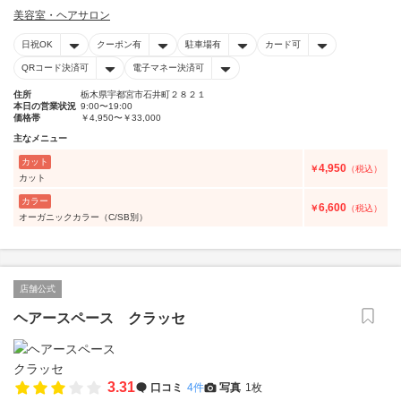
美容室・ヘアサロン
日祝OK
クーポン有
駐車場有
カード可
QRコード決済可
電子マネー決済可
住所
栃木県宇都宮市石井町２８２１
本日の営業状況
9:00〜19:00
価格帯
￥4,950〜￥33,000
主なメニュー
カット
4,950
￥
（税込）
カット
カラー
6,600
￥
（税込）
オーガニックカラー（C/SB別）
店舗公式
ヘアースペース クラッセ
3.31
口コミ
4件
写真
1枚