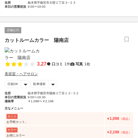
住所
栃木県宇都宮市大曽２丁目３−２３
本日の営業状況
9:00〜19:00
店舗公式
カットルームカラー 陽南店
3.27
口コミ
1件
写真
1枚
美容室・ヘアサロン
日祝OK
駐車場有
住所
栃木県宇都宮市陽南３丁目１２−３２
本日の営業状況
9:00〜16:30
価格帯
￥1,098〜￥2,198
主なメニュー
カット
1,098
￥
（税込）
お手軽カット。
カラー
2,198
￥
（税込）
お得にカラー