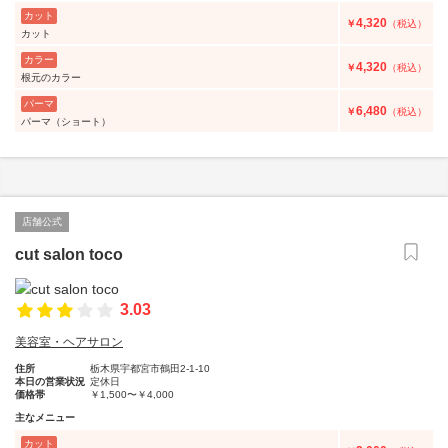
カット
4,320
￥
（税込）
カット
カラー
4,320
￥
（税込）
根元のカラー
パーマ
6,480
￥
（税込）
パーマ（ショート）
店舗公式
cut salon toco
3.03
美容室・ヘアサロン
住所
栃木県宇都宮市鶴田2-1-10
本日の営業状況
定休日
価格帯
￥1,500〜￥4,000
主なメニュー
カット