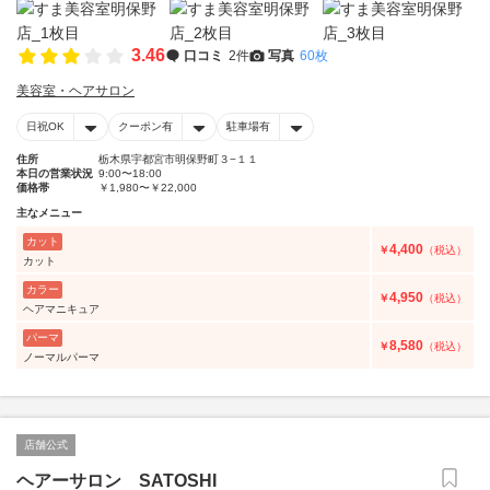
3.46
口コミ
2件
写真
60枚
美容室・ヘアサロン
日祝OK
クーポン有
駐車場有
住所
栃木県宇都宮市明保野町３−１１
本日の営業状況
9:00〜18:00
価格帯
￥1,980〜￥22,000
主なメニュー
カット
4,400
￥
（税込）
カット
カラー
4,950
￥
（税込）
ヘアマニキュア
パーマ
8,580
￥
（税込）
ノーマルパーマ
店舗公式
ヘアーサロン SATOSHI