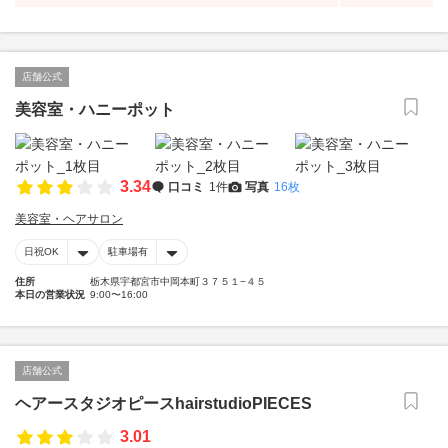
店舗公式
美容室・ハニーポット
3.34
口コミ
1件
写真
16枚
美容室・ヘアサロン
日祝OK
駐車場有
住所
栃木県宇都宮市中岡本町３７５１−４５
本日の営業状況
9:00〜16:00
店舗公式
ヘアースタジオピースhairstudioPIECES
3.01