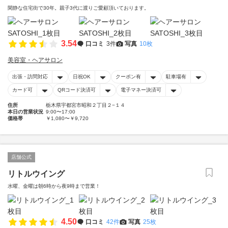
閑静な住宅街で30年。親子3代に渡りご愛顧頂いております。
3.54
口コミ
3件
写真
10枚
美容室・ヘアサロン
出張・訪問対応
日祝OK
クーポン有
駐車場有
カード可
QRコード決済可
電子マネー決済可
住所
栃木県宇都宮市昭和２丁目２−１４
本日の営業状況
9:00〜17:00
価格帯
￥1,080〜￥9,720
店舗公式
リトルウイング
水曜、金曜は朝6時から夜9時まで営業！
4.50
口コミ
42件
写真
25枚