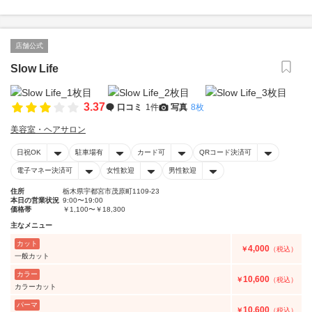
店舗公式
Slow Life
3.37
口コミ
1件
写真
8枚
美容室・ヘアサロン
日祝OK
駐車場有
カード可
QRコード決済可
電子マネー決済可
女性歓迎
男性歓迎
住所
栃木県宇都宮市茂原町1109-23
本日の営業状況
9:00〜19:00
価格帯
￥1,100〜￥18,300
主なメニュー
カット
4,000
￥
（税込）
一般カット
カラー
10,600
￥
（税込）
カラーカット
パーマ
10,600
￥
（税込）