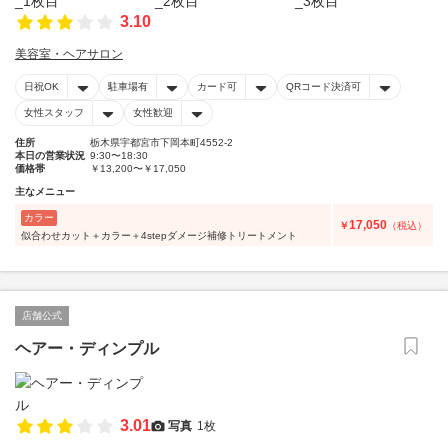
3.10
美容室・ヘアサロン
日祝OK
駐車場有
カード可
QRコード決済可
女性スタッフ
女性歓迎
住所
栃木県宇都宮市下岡本町4552-2
本日の営業状況
9:30〜18:30
価格帯
￥13,200〜￥17,050
主なメニュー
カラー
17,050
￥
（税込）
似合わせカット＋カラー＋4stepダメージ補修トリートメント
店舗公式
ヘアー・ディンプル
3.01
写真
1枚