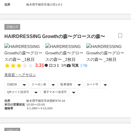
住所
栃木県宇都宮市雀の宮1-6-1
店舗公式
HAIRDRESSING Growthの森〜グロースの森〜
3.31
口コミ
3件
写真
17枚
美容室・ヘアサロン
日祝OK
クーポン有
駐車場有
カード可
QRコード決済可
電子マネー決済可
住所
栃木県宇都宮市岩曽町976-16
本日の営業状況
10:00〜20:00
価格帯
￥1,080〜￥10,000
店舗公式