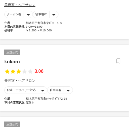
美容室・ヘアサロン
クーポン有
駐車場有
住所
栃木県宇都宮市栄町６−１８
本日の営業状況
9:00〜18:00
価格帯
￥2,200〜￥10,000
店舗公式
kokoro
3.06
美容室・ヘアサロン
配達・デリバリー対応
駐車場有
住所
栃木県宇都宮市針ケ谷町472-28
本日の営業状況
定休日
店舗公式