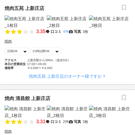
焼肉五苑 上新庄店
3.35
口コミ
4件
写真
3枚
焼肉
日祝OK
21時以降OK
アクセス
上新庄駅から390m （徒歩5分）
本日の営業状況
17:00〜26:00
価格帯
￥3,000〜￥4,000
焼肉五苑 上新庄店のオーナー様ですか？
焼肉 清昌館 上新庄店
3.31
口コミ
2件
写真
3枚
焼肉