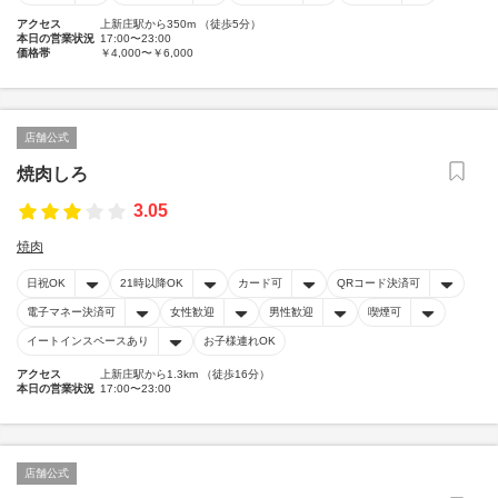
アクセス
上新庄駅から350m （徒歩5分）
本日の営業状況
17:00〜23:00
価格帯
￥4,000〜￥6,000
店舗公式
焼肉しろ
3.05
焼肉
日祝OK
21時以降OK
カード可
QRコード決済可
電子マネー決済可
女性歓迎
男性歓迎
喫煙可
イートインスペースあり
お子様連れOK
アクセス
上新庄駅から1.3km （徒歩16分）
本日の営業状況
17:00〜23:00
店舗公式