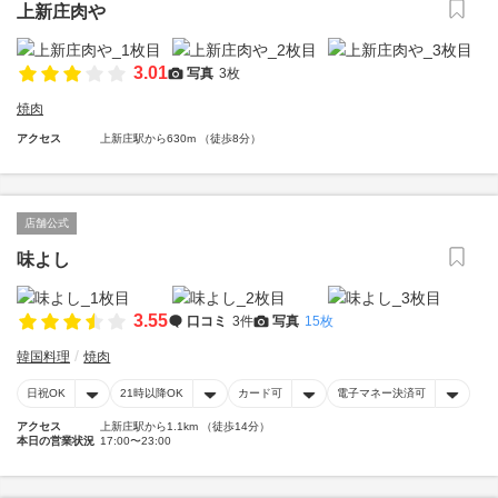
上新庄肉や
3.01
写真
3枚
焼肉
アクセス
上新庄駅から630m （徒歩8分）
店舗公式
味よし
3.55
口コミ
3件
写真
15枚
韓国料理
焼肉
日祝OK
21時以降OK
カード可
電子マネー決済可
アクセス
上新庄駅から1.1km （徒歩14分）
本日の営業状況
17:00〜23:00