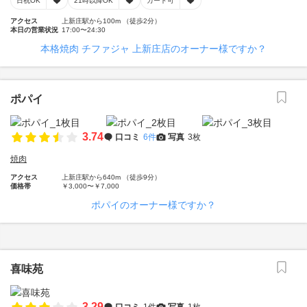
日祝OK
21時以降OK
カード可
アクセス
上新庄駅から100m （徒歩2分）
本日の営業状況
17:00〜24:30
本格焼肉 チファジャ 上新庄店のオーナー様ですか？
ポパイ
3.74
口コミ
6件
写真
3枚
焼肉
アクセス
上新庄駅から640m （徒歩9分）
価格帯
￥3,000〜￥7,000
ポパイのオーナー様ですか？
喜味苑
3.29
口コミ
1件
写真
1枚