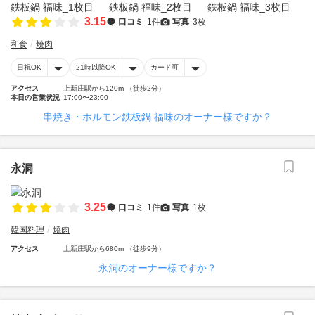
3.15
口コミ
1件
写真
3枚
和食
焼肉
日祝OK
21時以降OK
カード可
アクセス
上新庄駅から120m （徒歩2分）
本日の営業状況
17:00〜23:00
串焼き・ホルモン鉄板鍋 福味のオーナー様ですか？
永洞
3.25
口コミ
1件
写真
1枚
韓国料理
焼肉
アクセス
上新庄駅から680m （徒歩9分）
永洞のオーナー様ですか？