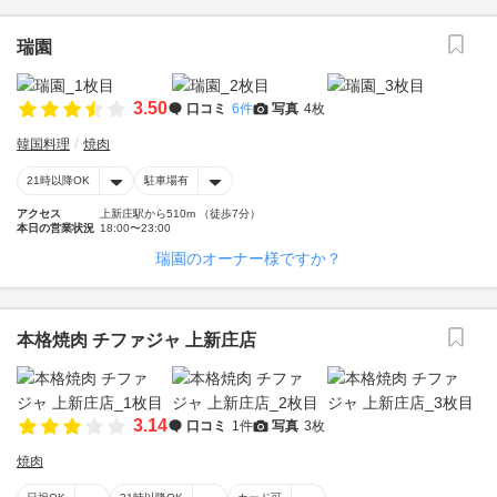
瑞園
3.50
口コミ
6件
写真
4枚
韓国料理
焼肉
21時以降OK
駐車場有
アクセス
上新庄駅から510m （徒歩7分）
本日の営業状況
18:00〜23:00
瑞園のオーナー様ですか？
本格焼肉 チファジャ 上新庄店
3.14
口コミ
1件
写真
3枚
焼肉