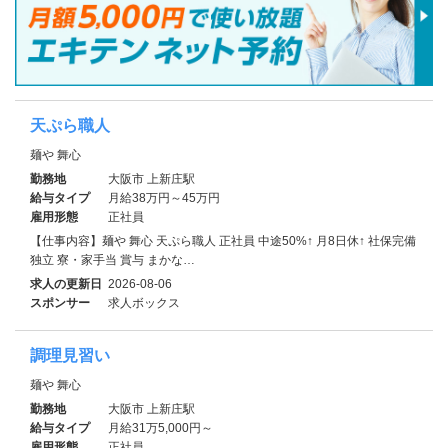
天ぷら職人
麺や 舞心
勤務地
大阪市 上新庄駅
給与タイプ
月給38万円～45万円
雇用形態
正社員
【仕事内容】麺や 舞心 天ぷら職人 正社員 中途50%↑ 月8日休↑ 社保完備
独立 寮・家⼿当 賞与 まかな…
求人の更新日
2026-08-06
スポンサー
求人ボックス
調理見習い
麺や 舞心
勤務地
大阪市 上新庄駅
給与タイプ
月給31万5,000円～
雇用形態
正社員