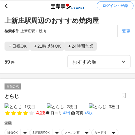
ログイン・登録
上新庄駅周辺のおすすめ焼肉屋
変更
検索条件
上新庄駅
焼肉
日祝OK
21時以降OK
24時間営業
59
件
店舗公式
とらじ
4.28
口コミ
43件
写真
45枚
焼肉
日祝OK
21時以降OK
クーポン有
カード可