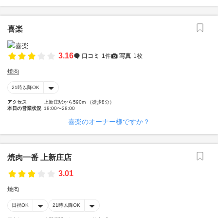
喜楽
3.16
口コミ
1件
写真
1枚
焼肉
21時以降OK
アクセス
上新庄駅から590m （徒歩8分）
本日の営業状況
18:00〜28:00
喜楽のオーナー様ですか？
焼肉一番 上新庄店
3.01
焼肉
日祝OK
21時以降OK