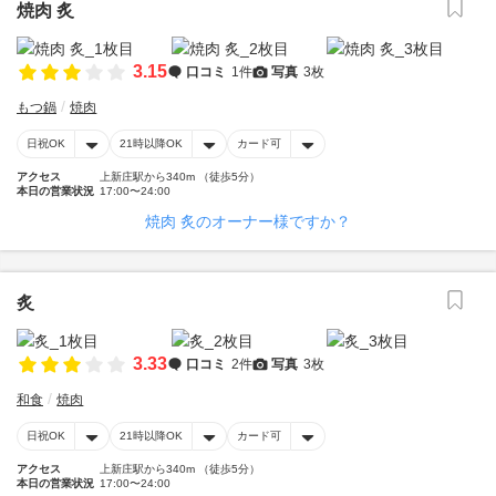
焼肉 炙
3.15
口コミ
1件
写真
3枚
もつ鍋
焼肉
日祝OK
21時以降OK
カード可
アクセス
上新庄駅から340m （徒歩5分）
本日の営業状況
17:00〜24:00
焼肉 炙のオーナー様ですか？
炙
3.33
口コミ
2件
写真
3枚
和食
焼肉
日祝OK
21時以降OK
カード可
アクセス
上新庄駅から340m （徒歩5分）
本日の営業状況
17:00〜24:00