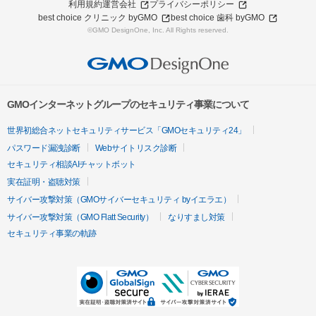
利用規約
運営会社
プライバシーポリシー
best choice クリニック byGMO
best choice 歯科 byGMO
©GMO DesignOne, Inc. All Rights reserved.
GMOインターネットグループのセキュリティ事業について
世界初総合ネットセキュリティサービス「GMOセキュリティ24」
パスワード漏洩診断
Webサイトリスク診断
セキュリティ相談AIチャットボット
実在証明・盗聴対策
サイバー攻撃対策（GMOサイバーセキュリティ byイエラエ）
サイバー攻撃対策（GMO Flatt Security）
なりすまし対策
セキュリティ事業の軌跡