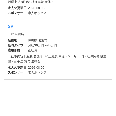
活躍中 月8日休↑ 社保完備 産休・…
求人の更新日
2026-08-06
スポンサー
求人ボックス
SV
五穀 名護店
勤務地
沖縄県 名護市
給与タイプ
月給30万円～45万円
雇用形態
正社員
【仕事内容】五穀 名護店 SV 正社員 中途50%↑ 月8日休↑ 社保完備 独立
寮・家⼿当 賞与 退職金 …
求人の更新日
2026-08-06
スポンサー
求人ボックス