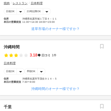
焼肉
レストラン
日本料理
日祝OK
21時以降OK
住所
沖縄県名護市城１丁目４－１１
本日の営業状況
11:30〜14:30 18:00〜23:00
道草市場のオーナー様ですか？
沖縄時間
3.18
口コミ
1件
日本料理
日祝OK
早朝OK
住所
沖縄県名護市字茂佐９１４－５
本日の営業状況
7:30〜9:00
沖縄時間のオーナー様ですか？
千里