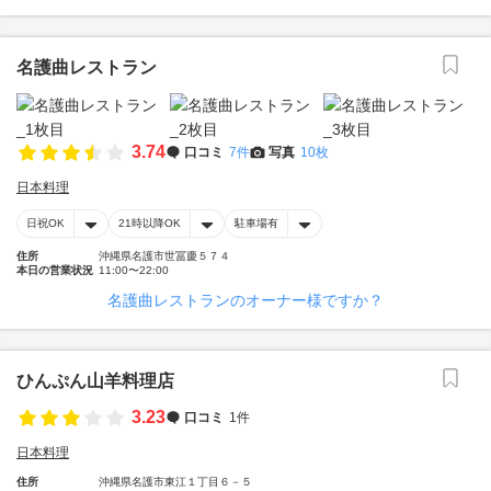
名護曲レストラン
3.74
口コミ
7件
写真
10枚
日本料理
日祝OK
21時以降OK
駐車場有
住所
沖縄県名護市世冨慶５７４
本日の営業状況
11:00〜22:00
名護曲レストランのオーナー様ですか？
ひんぷん山羊料理店
3.23
口コミ
1件
日本料理
住所
沖縄県名護市東江１丁目６－５