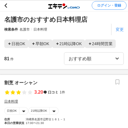
ログイン・登録
名護市のおすすめ日本料理店
変更
検索条件
名護市
日本料理
日祝OK
早朝OK
21時以降OK
24時間営業
81
件
割烹 オーシャン
3.20
口コミ
1件
日本料理
日祝OK
21時以降OK
住所
沖縄県名護市辺野古１６１－１
本日の営業状況
17:00〜21:30