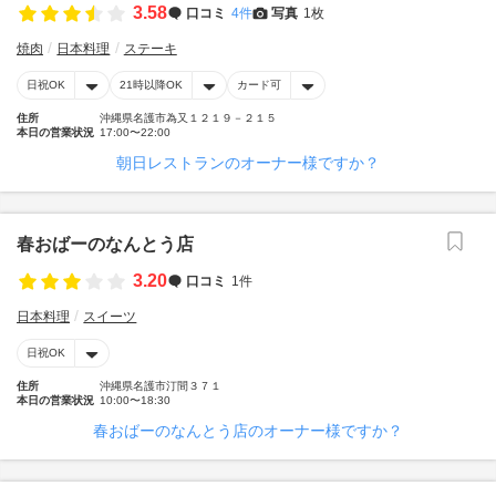
3.58
口コミ
4件
写真
1枚
焼肉
日本料理
ステーキ
日祝OK
21時以降OK
カード可
住所
沖縄県名護市為又１２１９－２１５
本日の営業状況
17:00〜22:00
朝日レストランのオーナー様ですか？
春おばーのなんとう店
3.20
口コミ
1件
日本料理
スイーツ
日祝OK
住所
沖縄県名護市汀間３７１
本日の営業状況
10:00〜18:30
春おばーのなんとう店のオーナー様ですか？