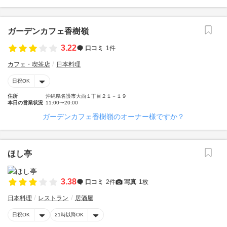
ガーデンカフェ香樹嶺
3.22
口コミ
1件
カフェ・喫茶店
日本料理
日祝OK
住所
沖縄県名護市大西１丁目２１－１９
本日の営業状況
11:00〜20:00
ガーデンカフェ香樹嶺のオーナー様ですか？
ほし亭
3.38
口コミ
2件
写真
1枚
日本料理
レストラン
居酒屋
日祝OK
21時以降OK