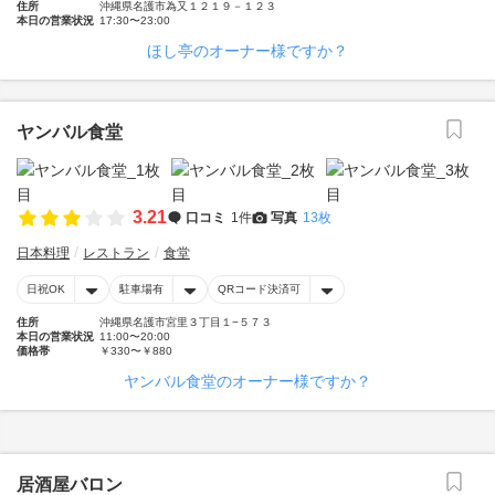
住所
沖縄県名護市為又１２１９－１２３
本日の営業状況
17:30〜23:00
ほし亭のオーナー様ですか？
ヤンバル食堂
3.21
口コミ
1件
写真
13枚
日本料理
レストラン
食堂
日祝OK
駐車場有
QRコード決済可
住所
沖縄県名護市宮里３丁目１−５７３
本日の営業状況
11:00〜20:00
価格帯
￥330〜￥880
ヤンバル食堂のオーナー様ですか？
居酒屋バロン