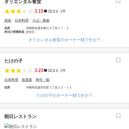
オリエンタル食堂
3.15
口コミ
1件
焼肉
日本料理
そば・蕎麦
住所
沖縄県名護市東江４丁目１７－１
本日の営業状況
定休日
オリエンタル食堂のオーナー様ですか？
たけの子
3.23
口コミ
1件
日本料理
居酒屋
寿司・鮨
住所
沖縄県名護市宮里１丁目２２－１１
たけの子のオーナー様ですか？
朝日レストラン