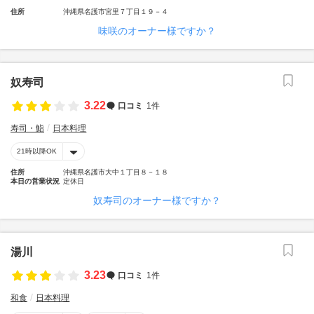
住所
沖縄県名護市宮里７丁目１９－４
味咲のオーナー様ですか？
奴寿司
3.22
口コミ
1件
寿司・鮨
日本料理
21時以降OK
住所
沖縄県名護市大中１丁目８－１８
本日の営業状況
定休日
奴寿司のオーナー様ですか？
湯川
3.23
口コミ
1件
和食
日本料理