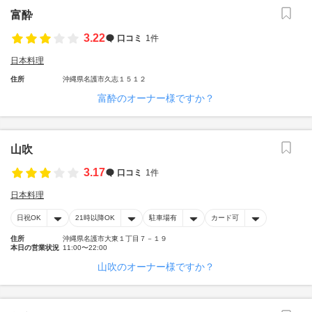
富酔
3.22
口コミ
1件
日本料理
住所
沖縄県名護市久志１５１２
富酔のオーナー様ですか？
山吹
3.17
口コミ
1件
日本料理
日祝OK
21時以降OK
駐車場有
カード可
住所
沖縄県名護市大東１丁目７－１９
本日の営業状況
11:00〜22:00
山吹のオーナー様ですか？