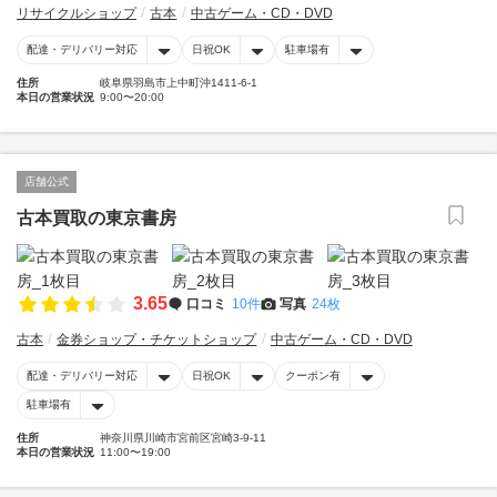
リサイクルショップ
古本
中古ゲーム・CD・DVD
配達・デリバリー対応
日祝OK
駐車場有
住所
岐阜県羽島市上中町沖1411-6-1
本日の営業状況
9:00〜20:00
店舗公式
古本買取の東京書房
3.65
口コミ
10件
写真
24枚
古本
金券ショップ・チケットショップ
中古ゲーム・CD・DVD
配達・デリバリー対応
日祝OK
クーポン有
駐車場有
住所
神奈川県川崎市宮前区宮崎3-9-11
本日の営業状況
11:00〜19:00