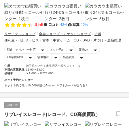
4.59
口コミ
43件
写真
12枚
リサイクルショップ
金券ショップ・チケットショップ
古着
便利屋・代行サービス
古本
中古ゲーム・CD・DVD
片づけ・遺品整理
配達・デリバリー対応
ネット予約
日祝OK
21時以降OK
駐車場有
出張買取
住所
埼玉県さいたま市見沼区小深作３６７－１
本日の営業状況
11:00〜23:00
価格帯
￥1,000〜￥278,000
ネット予約カレンダー
ネット予約で最大10,000円分のAmazonギフトカードが当たる！
店舗公式
リプレイスレコード(レコード、CD高価買取）