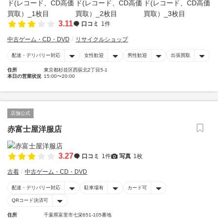
3.11
口コミ
1件
中古ゲーム・CD・DVD
リサイクルショップ
配達・デリバリー対応
女性歓迎
男性歓迎
出張買取
住所
東京都杉並区西荻北2丁目5-1
本日の営業状況
15:00〜20:00
店舗公式
赤富士屋洋服店
3.27
口コミ
1件
写真
1枚
古着
中古ゲーム・CD・DVD
配達・デリバリー対応
駐車場有
カード可
QRコード決済可
住所
千葉県富里市七栄651-105番地