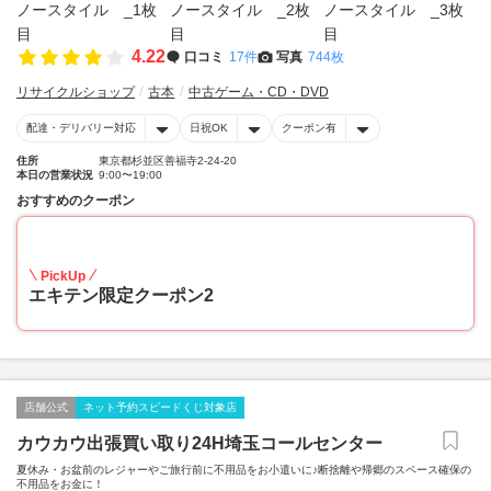
4.22
口コミ
17件
写真
744枚
リサイクルショップ
古本
中古ゲーム・CD・DVD
配達・デリバリー対応
日祝OK
クーポン有
住所
東京都杉並区善福寺2-24-20
本日の営業状況
9:00〜19:00
おすすめのクーポン
10
PickUp
エキテン限定クーポン2
店舗公式
ネット予約スピードくじ対象店
カウカウ出張買い取り24H埼玉コールセンター
夏休み・お盆前のレジャーやご旅行前に不用品をお小遣いに♪断捨離や帰郷のスペース確保の
不用品をお金に！