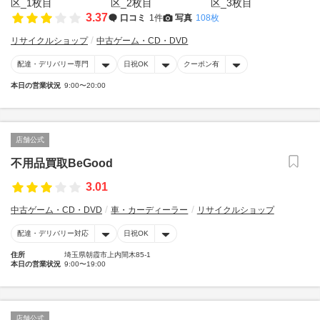
3.37
口コミ
1件
写真
108枚
リサイクルショップ
中古ゲーム・CD・DVD
配達・デリバリー専門
日祝OK
クーポン有
本日の営業状況
9:00〜20:00
店舗公式
不用品買取BeGood
3.01
中古ゲーム・CD・DVD
車・カーディーラー
リサイクルショップ
配達・デリバリー対応
日祝OK
住所
埼玉県朝霞市上内間木85-1
本日の営業状況
9:00〜19:00
店舗公式