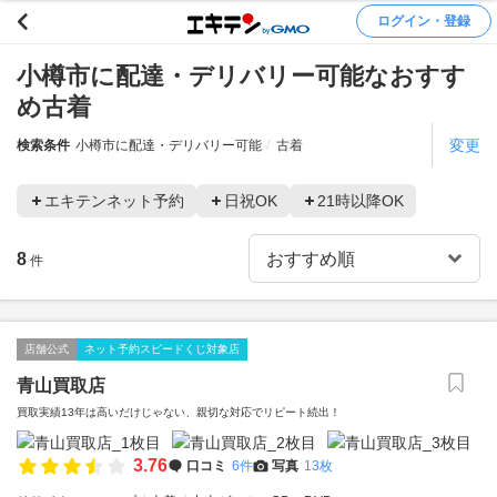
ログイン・登録
小樽市に配達・デリバリー可能なおすす
め古着
変更
検索条件
小樽市に配達・デリバリー可能
古着
エキテンネット予約
日祝OK
21時以降OK
8
件
店舗公式
ネット予約スピードくじ対象店
青山買取店
買取実績13年は高いだけじゃない、親切な対応でリピート続出！
3.76
口コミ
6件
写真
13枚