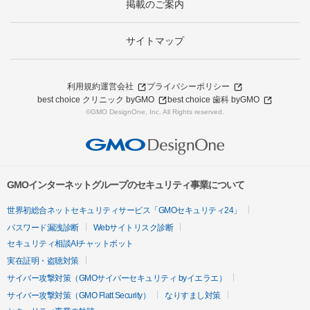
掲載のご案内
サイトマップ
利用規約
運営会社
プライバシーポリシー
best choice クリニック byGMO
best choice 歯科 byGMO
©GMO DesignOne, Inc. All Rights reserved.
GMOインターネットグループのセキュリティ事業について
世界初総合ネットセキュリティサービス「GMOセキュリティ24」
パスワード漏洩診断
Webサイトリスク診断
セキュリティ相談AIチャットボット
実在証明・盗聴対策
サイバー攻撃対策（GMOサイバーセキュリティ byイエラエ）
サイバー攻撃対策（GMO Flatt Security）
なりすまし対策