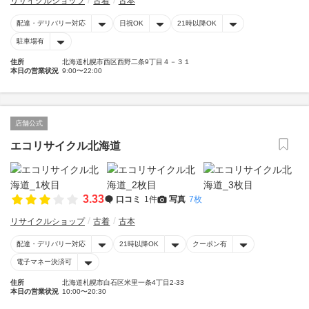
リサイクルショップ
古着
古本
配達・デリバリー対応
日祝OK
21時以降OK
駐車場有
住所
北海道札幌市西区西野二条9丁目４－３１
本日の営業状況
9:00〜22:00
店舗公式
エコリサイクル北海道
3.33
口コミ
1件
写真
7枚
リサイクルショップ
古着
古本
配達・デリバリー対応
21時以降OK
クーポン有
電子マネー決済可
住所
北海道札幌市白石区米里一条4丁目2-33
本日の営業状況
10:00〜20:30