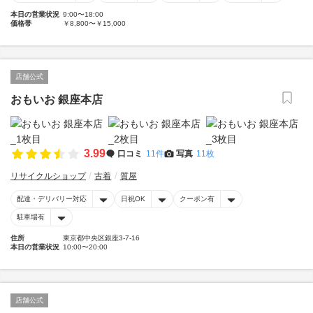
本日の営業状況
9:00〜18:00
価格帯
￥8,800〜￥15,000
店舗公式
おもいお 銀座本店
3.99
口コミ
11件
写真
11枚
リサイクルショップ
古着
質屋
配達・デリバリー対応
日祝OK
クーポン有
駐車場有
住所
東京都中央区銀座3-7-16
本日の営業状況
10:00〜20:00
店舗公式