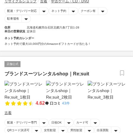
リサイクルショップ
古着
中古ゲーム・CD・DVD
配達・デリバリー対応
ネット予約
クーポン有
駐車場有
住所
北海道札幌市白石区北郷六条7丁目1-28
本日の営業状況
定休日
ネット予約カレンダー
ネット予約で最大10,000円分のAmazonギフトカードが当たる！
店舗公式
ブランドスーツレンタルshop｜Re;suit
4.62
口コミ
43件
古着
配達・デリバリー専門
日祝OK
カード可
QRコード決済可
女性歓迎
男性歓迎
出張買取