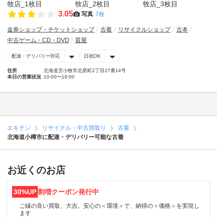
3.05
写真
7枚
金券ショップ・チケットショップ
古着
リサイクルショップ
古本
中古ゲーム・CD・DVD
質屋
配達・デリバリー対応
日祝OK
住所
北海道苫小牧市北星町2丁目27番14号
本日の営業状況
10:00〜19:00
エキテン
リサイクル・中古買取り
古着
北海道小樽市に配達・デリバリー可能な古着
お近くのお店
30%UP
割増クーポン発行中
ご縁の良い買取、大吉。安心の＜環境＞で、納得の＜価格＞を実現し
ます