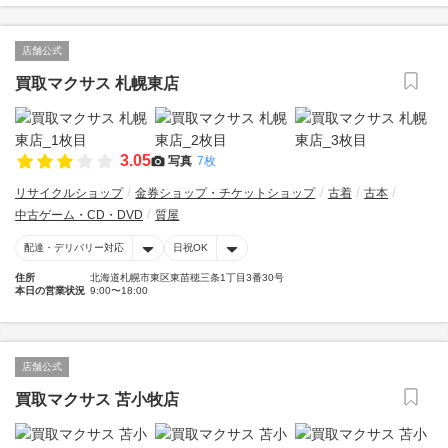
店舗公式
買取マクサス 札幌東店
3.05
写真
7枚
リサイクルショップ
金券ショップ・チケットショップ
古着
古本
中古ゲーム・CD・DVD
質屋
配達・デリバリー対応
日祝OK
住所
北海道札幌市東区東苗穂三条1丁目3番30号
本日の営業状況
9:00〜18:00
店舗公式
買取マクサス 苫小牧店