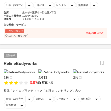
出張・訪問対応
日祝OK
レンタル
無料体験
住所
東京都八王子市中野山王2丁目
本日の営業状況
10:00〜20:00
価格帯
￥4,000〜￥13,000
主な料金・サービス
カウンセリング
4,000
￥
（税込）
心のカウンセリング
店舗公式
RefineBodyworks
3.07
写真
4枚
整体
カイロプラクティック
心理カウンセリング
占い
出張・訪問専門
日祝OK
クーポン有
女性歓迎
男性歓迎