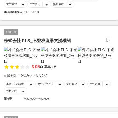
女性歓迎
男性限定
無料体験
本日の営業状況
9:30〜25:00
店舗公式
株式会社 PLS_不登校復学支援機関
3.05
写真
2枚
家庭教師
心理カウンセリング
出張・訪問専門
女性スタッフ
女性歓迎
男性歓迎
無料体験
価格帯
￥30,000〜￥50,000