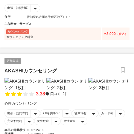
出張・訪問対応
住所
愛知県名古屋市千種区池下1-1-7
主な料金・サービス
カウンセリング
3,000
￥
（税込）
カウンセリング料金
店舗公式
AKASHIカウンセリング
3.38
口コミ
2件
心理カウンセリング
出張・訪問専門
21時以降OK
駐車場有
カード可
完全予約制
女性歓迎
男性歓迎
本日の営業状況
9:00〜24:00
価格帯
￥3,980〜￥79,800