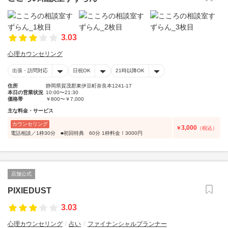
3.03
心理カウンセリング
出張・訪問対応
日祝OK
21時以降OK
住所
静岡県賀茂郡東伊豆町奈良本1241-17
本日の営業状況
10:00〜21:30
価格帯
￥800〜￥7,000
主な料金・サービス
カウンセリング
3,000
￥
（税込）
電話相談／1枠30分 ■初回特典 60分 1枠料金！3000円
店舗公式
PIXIEDUST
3.03
心理カウンセリング
占い
ファイナンシャルプランナー