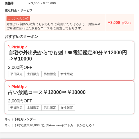
価格帯
￥3,000〜￥55,000
主な料金・サービス
カウンセリング
3,000
￥
（税込）
対面占い 初めての方にも安心してご利用いただけるよう、お悩みや
ご希望に合わせた多彩なコースをご用意しております。
おすすめのクーポン
PickUp
自宅や外出先からでも🆗！👑電話鑑定80分￥12000円
⇒￥10000
2,000円OFF
平日限定
土日限定
男性限定
女性限定
PickUp
占い放題コース￥12000⇒￥10000
2,000円OFF
平日限定
土日限定
男性限定
女性限定
ネット予約カレンダー
ネット予約で最大10,000円分のAmazonギフトカードが当たる！