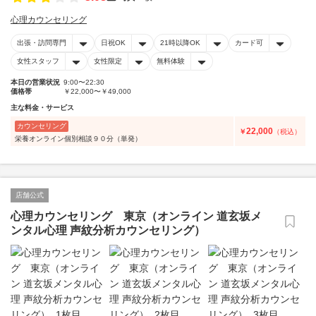
心理カウンセリング
出張・訪問専門
日祝OK
21時以降OK
カード可
女性スタッフ
女性限定
無料体験
本日の営業状況
9:00〜22:30
価格帯
￥22,000〜￥49,000
主な料金・サービス
カウンセリング
22,000
￥
（税込）
栄養オンライン個別相談９０分（単発）
店舗公式
心理カウンセリング 東京（オンライン 道玄坂メ
ンタル心理 声紋分析カウンセリング）