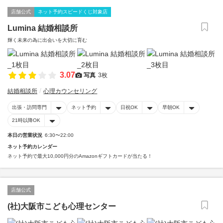
店舗公式
ネット予約スピードくじ対象店
Lumina 結婚相談所
輝く未来の為に出会いを大切に育む
3.07
写真
3枚
結婚相談所
心理カウンセリング
出張・訪問専門
ネット予約
日祝OK
早朝OK
21時以降OK
本日の営業状況
6:30〜22:00
ネット予約カレンダー
ネット予約で最大10,000円分のAmazonギフトカードが当たる！
店舗公式
(社)大阪市こども心理センター