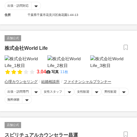
出張・訪問対応
住所
千葉県千葉市花見川区南花園1-44-13
店舗公式
株式会社World Life
3.04
写真
11枚
心理カウンセリング
結婚相談所
ファイナンシャルプランナー
出張・訪問専門
女性スタッフ
女性歓迎
男性歓迎
無料体験
店舗公式
スピリチュアルカウンセラー昌運