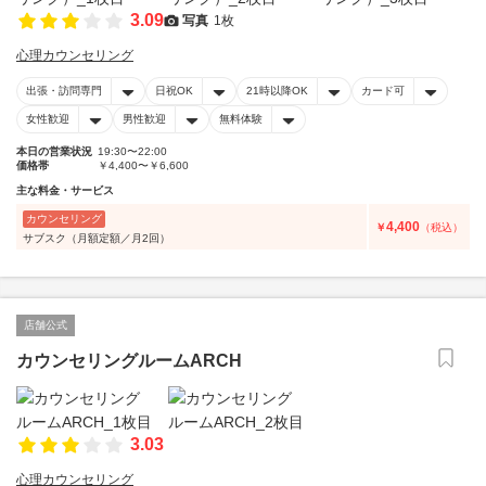
3.09
写真
1枚
心理カウンセリング
出張・訪問専門
日祝OK
21時以降OK
カード可
女性歓迎
男性歓迎
無料体験
本日の営業状況
19:30〜22:00
価格帯
￥4,400〜￥6,600
主な料金・サービス
カウンセリング
4,400
￥
（税込）
サブスク（月額定額／月2回）
店舗公式
カウンセリングルームARCH
3.03
心理カウンセリング