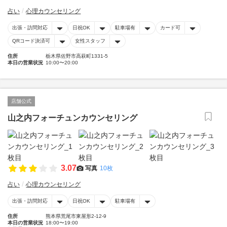
占い
心理カウンセリング
出張・訪問対応
日祝OK
駐車場有
カード可
QRコード決済可
女性スタッフ
住所
栃木県佐野市高萩町1331-5
本日の営業状況
10:00〜20:00
店舗公式
山之内フォーチュンカウンセリング
3.07
写真
10枚
占い
心理カウンセリング
出張・訪問対応
日祝OK
駐車場有
住所
熊本県荒尾市東屋形2-12-9
本日の営業状況
18:00〜19:00