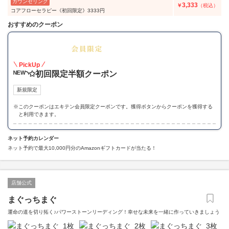
カウンセリング
3,333
￥
（税込）
コアフローセラピー《初回限定》3333円
おすすめのクーポン
50
PickUp
ᴺᴱᵂ◝✩初回限定半額クーポン
新規限定
※
このクーポンはエキテン会員限定クーポンです。獲得ボタンからクーポンを獲得する
と利用できます。
ネット予約カレンダー
ネット予約で最大10,000円分のAmazonギフトカードが当たる！
店舗公式
まぐっちまぐ
運命の道を切り拓く♪パワーストーンリーディング！幸せな未来を一緒に作っていきましょう