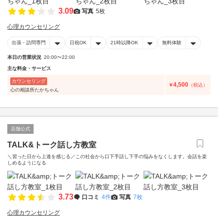
3.09
写真
5枚
心理カウンセリング
出張・訪問専門
日祝OK
21時以降OK
無料体験
本日の営業状況
20:00〜22:00
主な料金・サービス
カウンセリング
4,500
￥
（税込）
心の相談所たかちゃん
店舗公式
TALK&トーク話し方教室
＼習った日から上達を感じる／この社会から口下手話し下手の悩みをなくします。会話を楽
しめるようになる
3.73
口コミ
4件
写真
7枚
心理カウンセリング