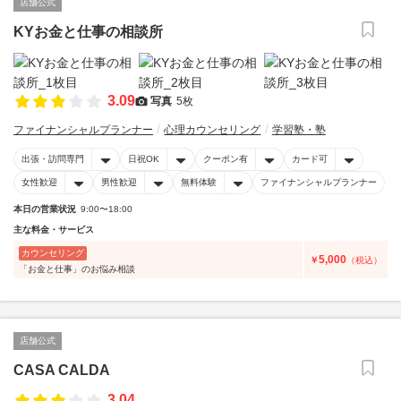
店舗公式
KYお金と仕事の相談所
3.09
写真
5枚
ファイナンシャルプランナー
心理カウンセリング
学習塾・塾
出張・訪問専門
日祝OK
クーポン有
カード可
女性歓迎
男性歓迎
無料体験
ファイナンシャルプランナー
本日の営業状況
9:00〜18:00
主な料金・サービス
カウンセリング
5,000
￥
（税込）
「お金と仕事」のお悩み相談
店舗公式
CASA CALDA
3.04