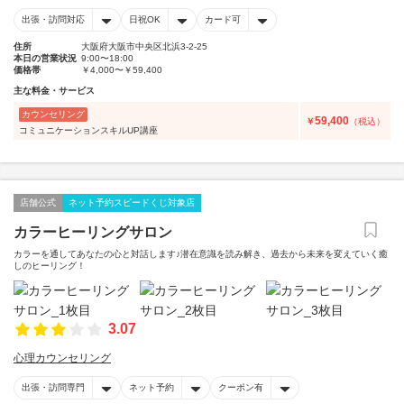
出張・訪問対応
日祝OK
カード可
住所
大阪府大阪市中央区北浜3-2-25
本日の営業状況
9:00〜18:00
価格帯
￥4,000〜￥59,400
主な料金・サービス
カウンセリング
59,400
￥
（税込）
コミュニケーションスキルUP講座
店舗公式
ネット予約スピードくじ対象店
カラーヒーリングサロン
カラーを通してあなたの心と対話します♪潜在意識を読み解き、過去から未来を変えていく癒
しのヒーリング！
3.07
心理カウンセリング
出張・訪問専門
ネット予約
クーポン有