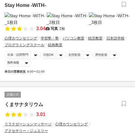
Stay Home -WiTH-
3.04
写真
2枚
心理カウンセリング
学習塾・塾
パソコン教室
幼児教室
日本語学校
プログラミングスクール
絵画教室
出張・訪問専門
日祝OK
女性歓迎
男性歓迎
無料体験
本日の営業状況
9:00〜21:00
店舗公式
くまサナタリウム
3.01
リラクゼーションマッサージ
心理カウンセリング
アクセサリー・ジュエリー