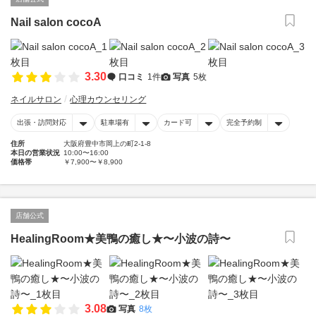
Nail salon cocoA
3.30
口コミ
1件
写真
5枚
ネイルサロン
心理カウンセリング
出張・訪問対応
駐車場有
カード可
完全予約制
住所
大阪府豊中市岡上の町2-1-8
本日の営業状況
10:00〜16:00
価格帯
￥7,900〜￥8,900
店舗公式
HealingRoom★美鴨の癒し★〜小波の詩〜
3.08
写真
8枚