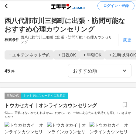
ログイン・登録
西八代郡市川三郷町に出張・訪問可能な
おすすめ心理カウンセリング
西八代郡市川三郷町に出張・訪問可能
心理カウンセリ
変更
検索条件
ング
エキテンネット予約
日祝OK
早朝OK
21時以降OK
45
件
店舗公式
ネット予約スピードくじ対象店
トウカセカイ｜オンラインカウンセリング
悩みに“正解”はないかもしれません。だからこそ、一緒にあなたのお気持ちを探していきませ
んか？