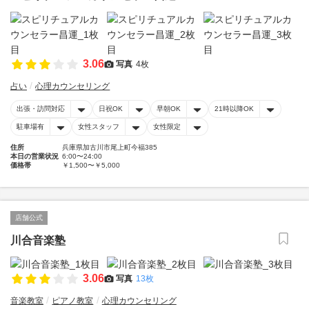
3.06
写真
4枚
占い
心理カウンセリング
出張・訪問対応
日祝OK
早朝OK
21時以降OK
駐車場有
女性スタッフ
女性限定
住所
兵庫県加古川市尾上町今福385
本日の営業状況
6:00〜24:00
価格帯
￥1,500〜￥5,000
店舗公式
川合音楽塾
3.06
写真
13枚
音楽教室
ピアノ教室
心理カウンセリング