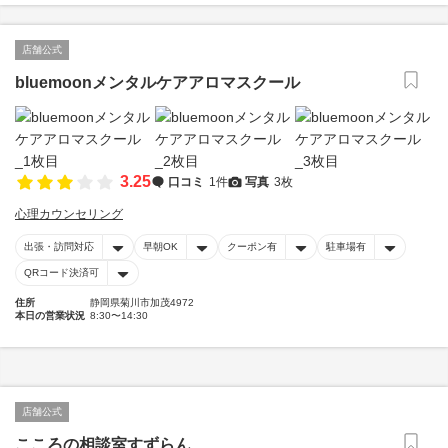
店舗公式
bluemoonメンタルケアアロマスクール
3.25
口コミ
1件
写真
3枚
心理カウンセリング
出張・訪問対応
早朝OK
クーポン有
駐車場有
QRコード決済可
住所
静岡県菊川市加茂4972
本日の営業状況
8:30〜14:30
店舗公式
こころの相談室すずらん