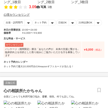
3.09
写真
1枚
心理カウンセリング
出張・訪問専門
ネット予約
日祝OK
21時以降OK
本日の営業状況
10:00〜24:00
価格帯
￥4,000〜￥9,900
主な料金・サービス
カウンセリング
パッケージ（期間限定）療法「あなたの声が、未来の支援に繋がる」
6,000
￥
（税込）
臨床的向上を目的とした取り組みにご協力いただける方を募集してい
ます
ネット予約カレンダー
ネット予約で最大10,000円分のAmazonギフトカードが当たる！
店舗公式
心の相談所たかちゃん
全国どこからでも利用可能◎悩み、憂鬱、惚気、何でも話してね。