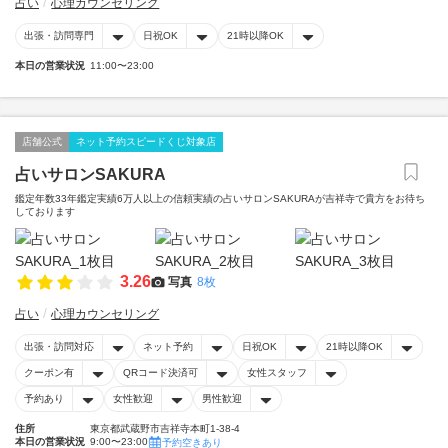
占い
心理カウンセリング
出張・訪問専門
日祝OK
21時以降OK
本日の営業状況
11:00〜23:00
店舗公式
ネット予約スピードくじ対象店
占いサロンSAKURA
鑑定年数33年鑑定実績6万人以上の信頼実績の占いサロンSAKURAが吉祥寺で貴方をお待ち
しております
3.26
写真
8枚
占い
心理カウンセリング
出張・訪問対応
ネット予約
日祝OK
21時以降OK
クーポン有
QRコード決済可
女性スタッフ
予約あり
女性歓迎
男性歓迎
住所
東京都武蔵野市吉祥寺本町1-38-4
本日の営業状況
9:00〜23:00
予約空きあり