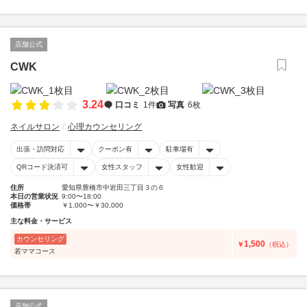
店舗公式
CWK
3.24
口コミ
1件
写真
6枚
ネイルサロン
心理カウンセリング
出張・訪問対応
クーポン有
駐車場有
QRコード決済可
女性スタッフ
女性歓迎
住所
愛知県豊橋市中岩田三丁目３の６
本日の営業状況
9:00〜18:00
価格帯
￥1,000〜￥30,000
主な料金・サービス
カウンセリング
1,500
￥
（税込）
若ママコース
店舗公式