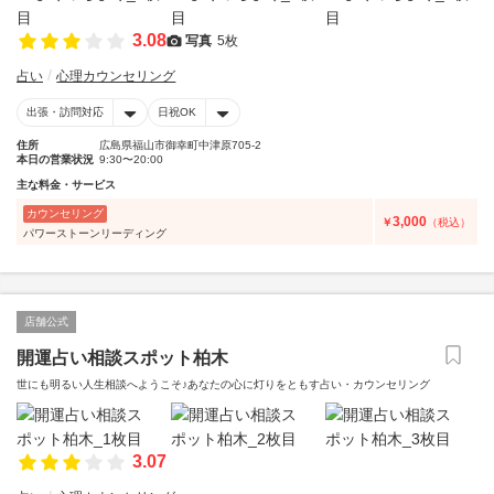
3.08
写真
5枚
占い
心理カウンセリング
出張・訪問対応
日祝OK
住所
広島県福山市御幸町中津原705-2
本日の営業状況
9:30〜20:00
主な料金・サービス
カウンセリング
3,000
￥
（税込）
パワーストーンリーディング
店舗公式
開運占い相談スポット柏木
世にも明るい人生相談へようこそ♪あなたの心に灯りをともす占い・カウンセリング
3.07