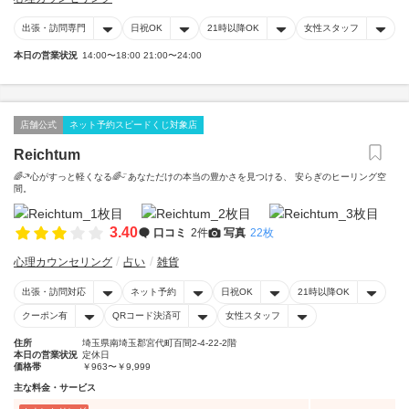
出張・訪問専門
日祝OK
21時以降OK
女性スタッフ
本日の営業状況
14:00〜18:00 21:00〜24:00
店舗公式
ネット予約スピードくじ対象店
Reichtum
🌈ᵕ̈*心がすっと軽くなる🌈ᵕ̈ あなただけの本当の豊かさを見つける、 安らぎのヒーリング空
間。
3.40
口コミ
2件
写真
22枚
心理カウンセリング
占い
雑貨
出張・訪問対応
ネット予約
日祝OK
21時以降OK
クーポン有
QRコード決済可
女性スタッフ
住所
埼玉県南埼玉郡宮代町百間2-4-22-2階
本日の営業状況
定休日
価格帯
￥963〜￥9,999
主な料金・サービス