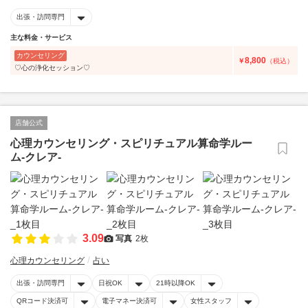
出張・訪問専門
主な料金・サービス
カウンセリング
8,800
￥
（税込）
♡心の浄化セッション♡
店舗公式
心理カウンセリング・スピリチュアル算命学ルー
ム-クレア-
3.09
写真
2枚
心理カウンセリング
占い
出張・訪問専門
日祝OK
21時以降OK
QRコード決済可
電子マネー決済可
女性スタッフ