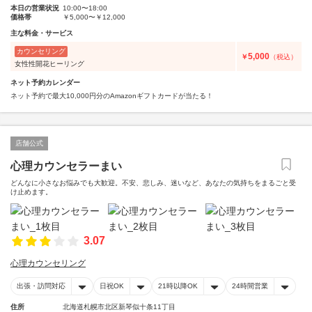
本日の営業状況
10:00〜18:00
価格帯
￥5,000〜￥12,000
主な料金・サービス
カウンセリング
5,000
￥
（税込）
女性性開花ヒーリング
ネット予約カレンダー
ネット予約で最大10,000円分のAmazonギフトカードが当たる！
店舗公式
心理カウンセラーまい
どんなに小さなお悩みでも大歓迎。不安、悲しみ、迷いなど、あなたの気持ちをまるごと受
け止めます。
3.07
心理カウンセリング
出張・訪問対応
日祝OK
21時以降OK
24時間営業
住所
北海道札幌市北区新琴似十条11丁目