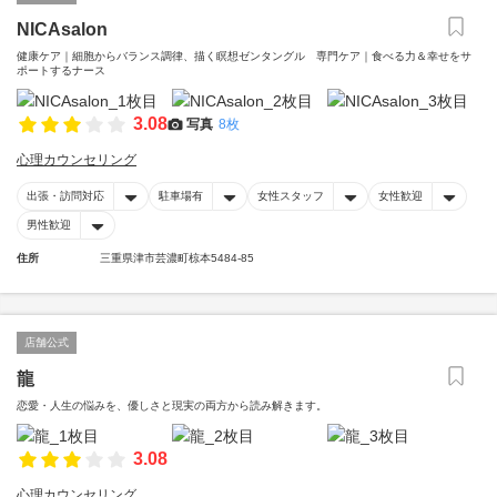
NICAsalon
健康ケア｜細胞からバランス調律、描く瞑想ゼンタングル 専門ケア｜食べる力＆幸せをサ
ポートするナース
3.08
写真
8枚
心理カウンセリング
出張・訪問対応
駐車場有
女性スタッフ
女性歓迎
男性歓迎
住所
三重県津市芸濃町椋本5484-85
店舗公式
龍
恋愛・人生の悩みを、優しさと現実の両方から読み解きます。
3.08
心理カウンセリング